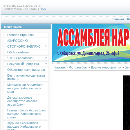
Вторник, 11.08.2026, 06:47
Приветствую Вас
Гость
|
RSS
Главная
|
Ф
Меню сайта
Главная страница
#ЗАРОССИЮ
СТОПКОРОНАВИРУС
Об Ассамблее
Члены Ассамблеи
Ресурсный центр НКО
Главная
»
Фотоальбом
»
Другие мероприятия
»
Бел
Общественная приемная
Бесплатная юридическая
помощь
Молодёжная Ассамблея
народов Хабаровского
края
Детско-взрослое
сообщество «Малая
ассамблея»
Газета «Вести Ассамблеи
народов Хабаровского
края»
Журнал «Ассамблея
народов Хабаровского