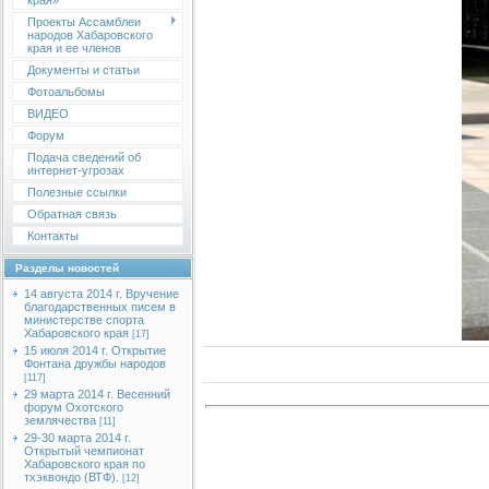
края»
Проекты Ассамблеи
народов Хабаровского
края и ее членов
Документы и статьи
Фотоальбомы
ВИДЕО
Форум
Подача сведений об
интернет-угрозах
Полезные ссылки
Обратная связь
Контакты
Разделы новостей
14 августа 2014 г. Вручение
благодарственных писем в
министерстве спорта
Хабаровского края
[17]
15 июля 2014 г. Открытие
Фонтана дружбы народов
[117]
29 марта 2014 г. Весенний
форум Охотского
землячества
[11]
29-30 марта 2014 г.
Открытый чемпионат
Хабаровского края по
тхэквондо (ВТФ).
[12]