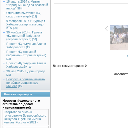
18 марта 2014 г, Митинг
"Народный сход за братский
народ"
[118]
Открытие выставки «О,
спорт, ты – мир!»
[22]
9 февраля 2014 г. Турнир г.
Хабаровска пр тхэквондо
ВТФ
[30]
30 ноября 2014 г. Проект
«Кухня моей бабушки»
(первая встреча)
[32]
Проект «Культурная Азия в
Хабаровске»
[13]
Проект «Кухня моей
бабушки» (вторая встреча)
[12]
Проект «Культурная Азия в
Всего комментариев
:
0
Хабаровске2»
[19]
30 мая 2015 г. День города
Добавлят
[21]
Белорусы почтили память
погибших защитников
Минска
[15]
Новости партнеров
Новости Федерального
агентства по делам
национальностей
Стартовало онлайн-
голосование Всероссийского
конкурса «Лучшие имена
немцев России – 2021»