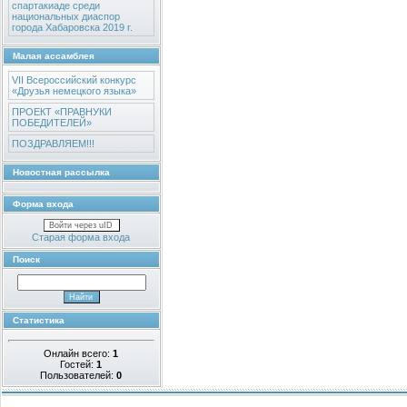
спартакиаде среди
национальных диаспор
города Хабаровска 2019 г.
Малая ассамблея
VII Всероссийский конкурс
«Друзья немецкого языка»
ПРОЕКТ «ПРАВНУКИ
ПОБЕДИТЕЛЕЙ»
ПОЗДРАВЛЯЕМ!!!
Новостная рассылка
Форма входа
Войти через uID
Старая форма входа
Поиск
Статистика
Онлайн всего:
1
Гостей:
1
Пользователей:
0