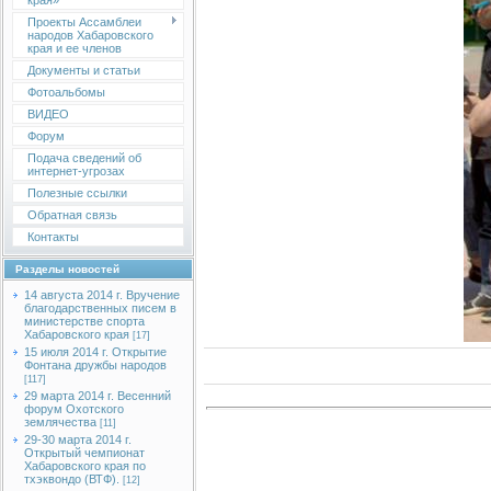
края»
Проекты Ассамблеи
народов Хабаровского
края и ее членов
Документы и статьи
Фотоальбомы
ВИДЕО
Форум
Подача сведений об
интернет-угрозах
Полезные ссылки
Обратная связь
Контакты
Разделы новостей
14 августа 2014 г. Вручение
благодарственных писем в
министерстве спорта
Хабаровского края
[17]
15 июля 2014 г. Открытие
Фонтана дружбы народов
[117]
29 марта 2014 г. Весенний
форум Охотского
землячества
[11]
29-30 марта 2014 г.
Открытый чемпионат
Хабаровского края по
тхэквондо (ВТФ).
[12]