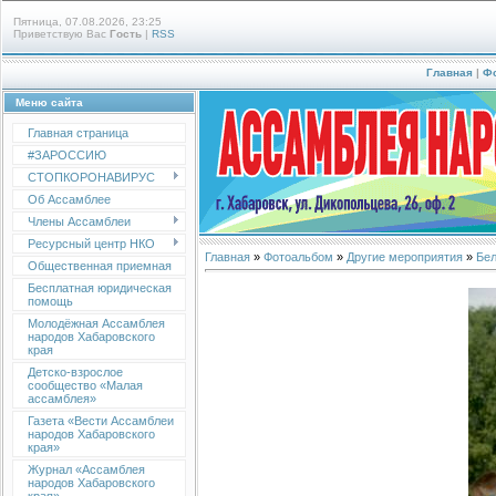
Пятница, 07.08.2026, 23:25
Приветствую Вас
Гость
|
RSS
Главная
|
Ф
Меню сайта
Главная страница
#ЗАРОССИЮ
СТОПКОРОНАВИРУС
Об Ассамблее
Члены Ассамблеи
Ресурсный центр НКО
Главная
»
Фотоальбом
»
Другие мероприятия
»
Бел
Общественная приемная
Бесплатная юридическая
помощь
Молодёжная Ассамблея
народов Хабаровского
края
Детско-взрослое
сообщество «Малая
ассамблея»
Газета «Вести Ассамблеи
народов Хабаровского
края»
Журнал «Ассамблея
народов Хабаровского