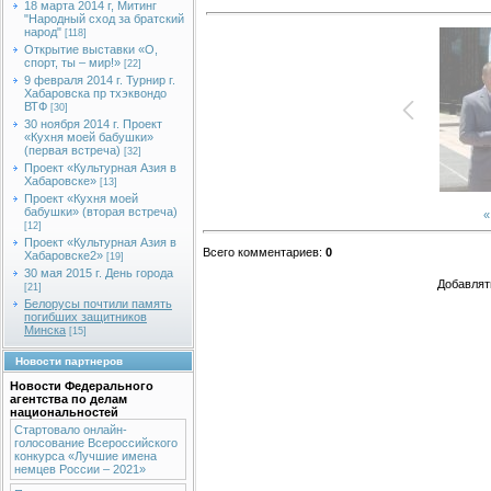
18 марта 2014 г, Митинг
"Народный сход за братский
народ"
[118]
Открытие выставки «О,
спорт, ты – мир!»
[22]
9 февраля 2014 г. Турнир г.
Хабаровска пр тхэквондо
ВТФ
[30]
30 ноября 2014 г. Проект
«Кухня моей бабушки»
(первая встреча)
[32]
Проект «Культурная Азия в
Хабаровске»
[13]
Проект «Кухня моей
бабушки» (вторая встреча)
«
[12]
Проект «Культурная Азия в
Всего комментариев
:
0
Хабаровске2»
[19]
30 мая 2015 г. День города
Добавлят
[21]
Белорусы почтили память
погибших защитников
Минска
[15]
Новости партнеров
Новости Федерального
агентства по делам
национальностей
Стартовало онлайн-
голосование Всероссийского
конкурса «Лучшие имена
немцев России – 2021»