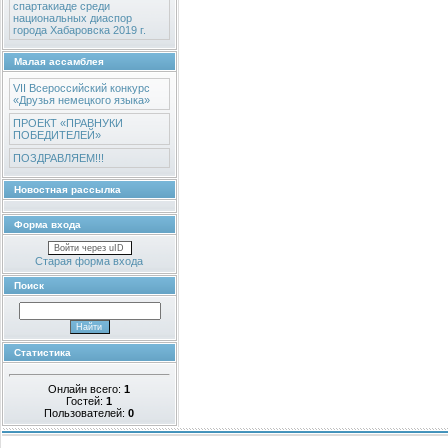
спартакиаде среди
национальных диаспор
города Хабаровска 2019 г.
Малая ассамблея
VII Всероссийский конкурс
«Друзья немецкого языка»
ПРОЕКТ «ПРАВНУКИ
ПОБЕДИТЕЛЕЙ»
ПОЗДРАВЛЯЕМ!!!
Новостная рассылка
Форма входа
Войти через uID
Старая форма входа
Поиск
Статистика
Онлайн всего:
1
Гостей:
1
Пользователей:
0