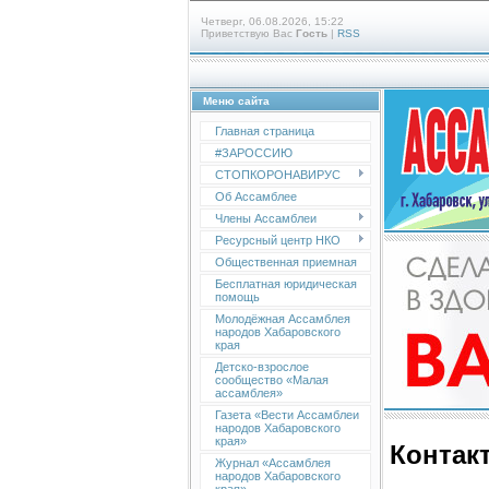
Четверг, 06.08.2026, 15:22
Приветствую Вас
Гость
|
RSS
Меню сайта
Главная страница
#ЗАРОССИЮ
СТОПКОРОНАВИРУС
Об Ассамблее
Члены Ассамблеи
Ресурсный центр НКО
Общественная приемная
Бесплатная юридическая
помощь
Молодёжная Ассамблея
народов Хабаровского
края
Детско-взрослое
сообщество «Малая
ассамблея»
Газета «Вести Ассамблеи
народов Хабаровского
края»
Контак
Журнал «Ассамблея
народов Хабаровского