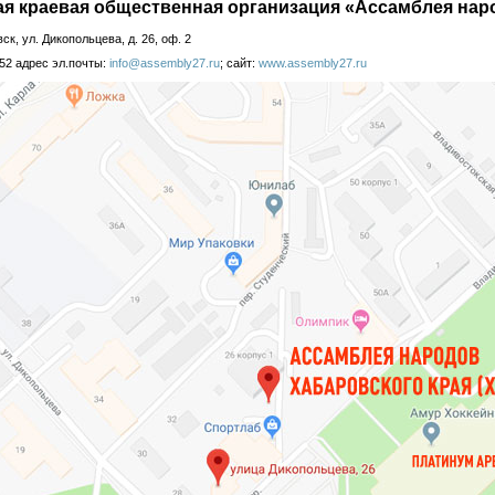
я краевая общественная организация «Ассамблея нар
вск, ул. Дикопольцева, д. 26, оф. 2
-52 адрес эл.почты:
info@assembly27.ru
; сайт:
www.assembly27.ru