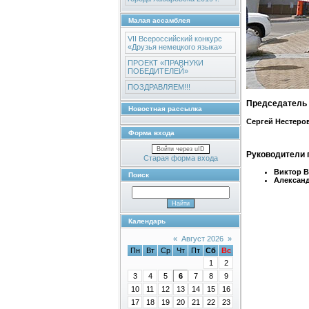
Малая ассамблея
VII Всероссийский конкурс
«Друзья немецкого языка»
ПРОЕКТ «ПРАВНУКИ
ПОБЕДИТЕЛЕЙ»
ПОЗДРАВЛЯЕМ!!!
Председатель 
Новостная рассылка
Сергей Нестеро
Форма входа
Войти через uID
Руководители 
Старая форма входа
Виктор 
Поиск
Алексан
Календарь
«
Август 2026
»
Пн
Вт
Ср
Чт
Пт
Сб
Вс
1
2
3
4
5
6
7
8
9
10
11
12
13
14
15
16
17
18
19
20
21
22
23