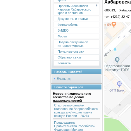
края»
Хабаровска
Проекты Ассамблеи
народов Хабаровского
680013, г. Хабаро
края и ее членов
тел. (4212) 32-47
Документы и статьи
Фотоальбомы
ВИДЕО
Форум
Подача сведений об
интернет-угрозах
Полезные ссылки
Обратная связь
Контакты
Разделы новостей
Елань
[28]
Новости партнеров
Новости Федерального
агентства по делам
национальностей
Стартовало онлайн-
голосование Всероссийского
конкурса «Лучшие имена
немцев России – 2021»
Председатель
Правительства Российской
Федерации Михаил