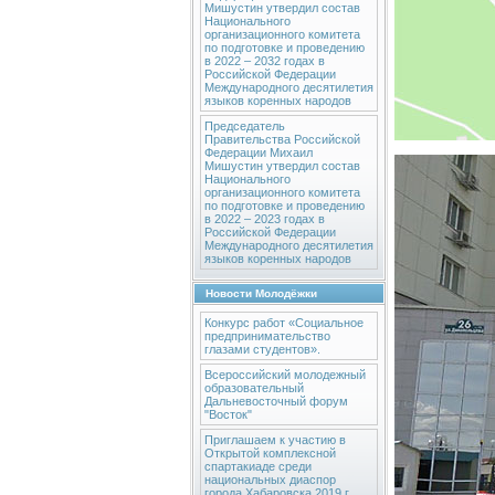
Мишустин утвердил состав
Национального
организационного комитета
по подготовке и проведению
в 2022 – 2032 годах в
Российской Федерации
Международного десятилетия
языков коренных народов
Председатель
Правительства Российской
Федерации Михаил
Мишустин утвердил состав
Национального
организационного комитета
по подготовке и проведению
в 2022 – 2023 годах в
Российской Федерации
Международного десятилетия
языков коренных народов
Новости Молодёжки
Конкурс работ «Социальное
предпринимательство
глазами студентов».
Всероссийский молодежный
образовательный
Дальневосточный форум
"Восток"
Приглашаем к участию в
Открытой комплексной
спартакиаде среди
национальных диаспор
города Хабаровска 2019 г.