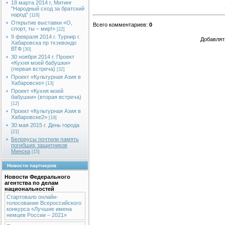
18 марта 2014 г, Митинг
"Народный сход за братский
народ"
[118]
Открытие выставки «О,
Всего комментариев
:
0
спорт, ты – мир!»
[22]
9 февраля 2014 г. Турнир г.
Добавлят
Хабаровска пр тхэквондо
ВТФ
[30]
30 ноября 2014 г. Проект
«Кухня моей бабушки»
(первая встреча)
[32]
Проект «Культурная Азия в
Хабаровске»
[13]
Проект «Кухня моей
бабушки» (вторая встреча)
[12]
Проект «Культурная Азия в
Хабаровске2»
[19]
30 мая 2015 г. День города
[21]
Белорусы почтили память
погибших защитников
Минска
[15]
Новости партнеров
Новости Федерального
агентства по делам
национальностей
Стартовало онлайн-
голосование Всероссийского
конкурса «Лучшие имена
немцев России – 2021»