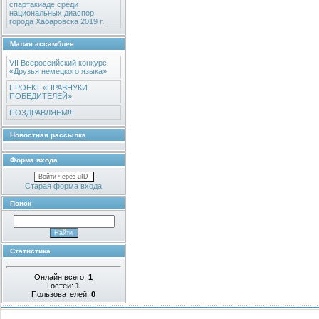
спартакиаде среди
национальных диаспор
города Хабаровска 2019 г.
Малая ассамблея
VII Всероссийский конкурс
«Друзья немецкого языка»
ПРОЕКТ «ПРАВНУКИ
ПОБЕДИТЕЛЕЙ»
ПОЗДРАВЛЯЕМ!!!
Новостная рассылка
Форма входа
Войти через uID
Старая форма входа
Поиск
Статистика
Онлайн всего:
1
Гостей:
1
Пользователей:
0