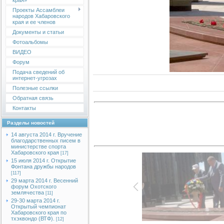
края»
Проекты Ассамблеи
народов Хабаровского
края и ее членов
Документы и статьи
Фотоальбомы
ВИДЕО
Форум
Подача сведений об
интернет-угрозах
Полезные ссылки
Обратная связь
Контакты
Разделы новостей
14 августа 2014 г. Вручение
благодарственных писем в
министерстве спорта
Хабаровского края
[17]
15 июля 2014 г. Открытие
Фонтана дружбы народов
[117]
29 марта 2014 г. Весенний
форум Охотского
землячества
[11]
29-30 марта 2014 г.
Открытый чемпионат
Хабаровского края по
тхэквондо (ВТФ).
[12]