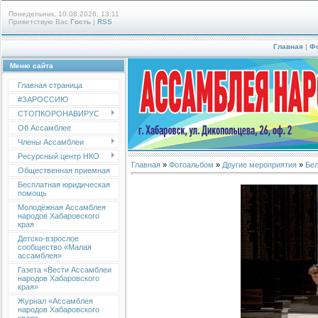
Понедельник, 10.08.2026, 13:11
Приветствую Вас
Гость
|
RSS
Главная
|
Ф
Меню сайта
Главная страница
#ЗАРОССИЮ
СТОПКОРОНАВИРУС
Об Ассамблее
Члены Ассамблеи
Ресурсный центр НКО
Главная
»
Фотоальбом
»
Другие мероприятия
»
Бел
Общественная приемная
Бесплатная юридическая
помощь
Молодёжная Ассамблея
народов Хабаровского
края
Детско-взрослое
сообщество «Малая
ассамблея»
Газета «Вести Ассамблеи
народов Хабаровского
края»
Журнал «Ассамблея
народов Хабаровского