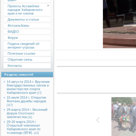
края»
Проекты Ассамблеи
народов Хабаровского
края и ее членов
Документы и статьи
Фотоальбомы
ВИДЕО
Форум
Подача сведений об
интернет-угрозах
Полезные ссылки
Обратная связь
Контакты
Разделы новостей
14 августа 2014 г. Вручение
благодарственных писем в
министерстве спорта
Хабаровского края
[17]
15 июля 2014 г. Открытие
Фонтана дружбы народов
[117]
29 марта 2014 г. Весенний
форум Охотского
землячества
[11]
29-30 марта 2014 г.
Открытый чемпионат
Хабаровского края по
тхэквондо (ВТФ).
[12]