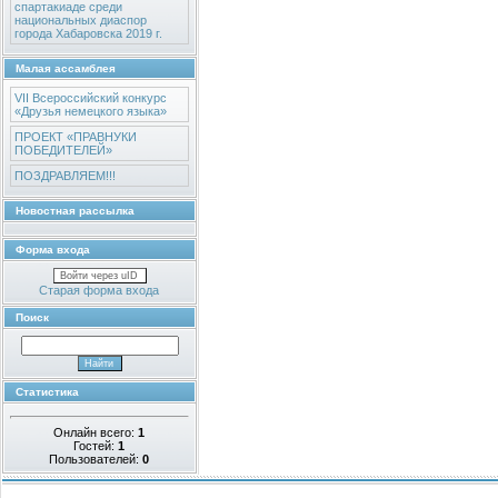
спартакиаде среди
национальных диаспор
города Хабаровска 2019 г.
Малая ассамблея
VII Всероссийский конкурс
«Друзья немецкого языка»
ПРОЕКТ «ПРАВНУКИ
ПОБЕДИТЕЛЕЙ»
ПОЗДРАВЛЯЕМ!!!
Новостная рассылка
Форма входа
Войти через uID
Старая форма входа
Поиск
Статистика
Онлайн всего:
1
Гостей:
1
Пользователей:
0