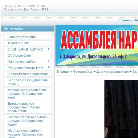
Пятница, 07.08.2026, 15:06
Приветствую Вас
Гость
|
RSS
Главная
|
Ф
Меню сайта
Главная страница
#ЗАРОССИЮ
СТОПКОРОНАВИРУС
Об Ассамблее
Члены Ассамблеи
Ресурсный центр НКО
Главная
»
Фотоальбом
»
Другие мероприятия
»
Бел
Общественная приемная
Бесплатная юридическая
помощь
Молодёжная Ассамблея
народов Хабаровского
края
Детско-взрослое
сообщество «Малая
ассамблея»
Газета «Вести Ассамблеи
народов Хабаровского
края»
Журнал «Ассамблея
народов Хабаровского