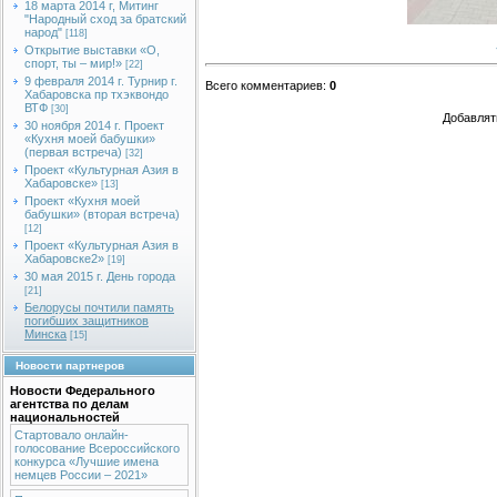
18 марта 2014 г, Митинг
"Народный сход за братский
народ"
[118]
Открытие выставки «О,
спорт, ты – мир!»
[22]
9 февраля 2014 г. Турнир г.
Всего комментариев
:
0
Хабаровска пр тхэквондо
ВТФ
[30]
Добавлят
30 ноября 2014 г. Проект
«Кухня моей бабушки»
(первая встреча)
[32]
Проект «Культурная Азия в
Хабаровске»
[13]
Проект «Кухня моей
бабушки» (вторая встреча)
[12]
Проект «Культурная Азия в
Хабаровске2»
[19]
30 мая 2015 г. День города
[21]
Белорусы почтили память
погибших защитников
Минска
[15]
Новости партнеров
Новости Федерального
агентства по делам
национальностей
Стартовало онлайн-
голосование Всероссийского
конкурса «Лучшие имена
немцев России – 2021»