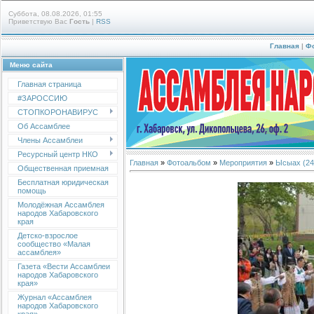
Суббота, 08.08.2026, 01:55
Приветствую Вас
Гость
|
RSS
Главная
|
Ф
Меню сайта
Главная страница
#ЗАРОССИЮ
СТОПКОРОНАВИРУС
Об Ассамблее
Члены Ассамблеи
Ресурсный центр НКО
Главная
»
Фотоальбом
»
Мероприятия
»
Ысыах (24 
Общественная приемная
Бесплатная юридическая
помощь
Молодёжная Ассамблея
народов Хабаровского
края
Детско-взрослое
сообщество «Малая
ассамблея»
Газета «Вести Ассамблеи
народов Хабаровского
края»
Журнал «Ассамблея
народов Хабаровского