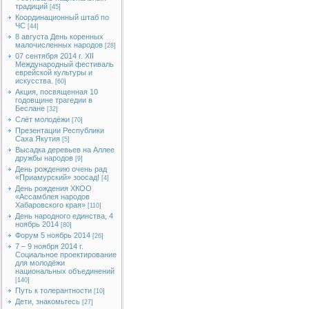
традиций
[45]
Координационный штаб по
ЧС
[44]
8 августа День коренных
малочисленных народов
[28]
07 сентября 2014 г. XII
Международный фестиваль
еврейской культуры и
искусства.
[60]
Акция, посвященная 10
годовщине трагедии в
Беслане
[32]
Слёт молодёжи
[70]
Презентации Республики
Саха Якутия
[5]
Высадка деревьев на Аллее
дружбы народов
[9]
День рождению очень рад
«Приамурский» зоосад!
[4]
День рождения ХКОО
«Ассамблея народов
Хабаровского края»
[110]
День народного единства, 4
ноябрь 2014
[80]
Форум 5 ноябрь 2014
[26]
7 – 9 ноября 2014 г.
Социальное проектирование
для молодёжи
национальных объединений
[140]
Путь к толерантности
[10]
Дети, знакомьтесь
[27]