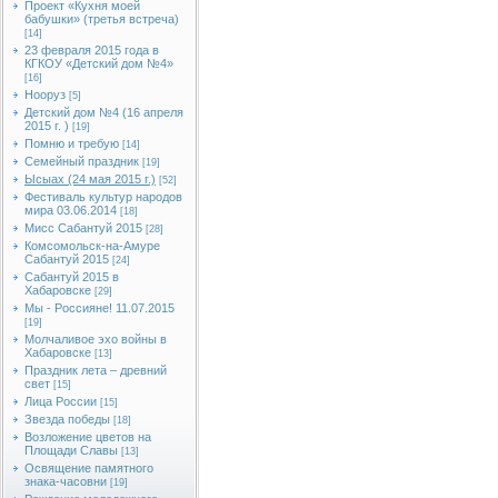
Проект «Кухня моей
бабушки» (третья встреча)
[14]
23 февраля 2015 года в
КГКОУ «Детский дом №4»
[16]
Нооруз
[5]
Детский дом №4 (16 апреля
2015 г. )
[19]
Помню и требую
[14]
Семейный праздник
[19]
Ысыах (24 мая 2015 г.)
[52]
Фестиваль культур народов
мира 03.06.2014
[18]
Мисс Сабантуй 2015
[28]
Комсомольск-на-Амуре
Сабантуй 2015
[24]
Сабантуй 2015 в
Хабаровске
[29]
Мы - Россияне! 11.07.2015
[19]
Молчаливое эхо войны в
Хабаровске
[13]
Праздник лета – древний
свет
[15]
Лица России
[15]
Звезда победы
[18]
Возложение цветов на
Площади Славы
[13]
Освящение памятного
знака-часовни
[19]