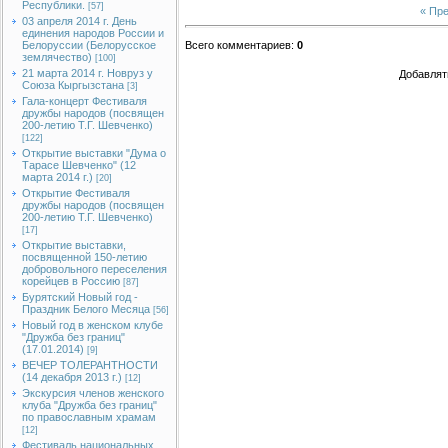
Республики.
[57]
« Пр
03 апреля 2014 г. День
единения народов России и
Белоруссии (Белорусское
Всего комментариев
:
0
землячество)
[100]
21 марта 2014 г. Новруз у
Добавлят
Союза Кыргызстана
[3]
Гала-концерт Фестиваля
дружбы народов (посвящен
200-летию Т.Г. Шевченко)
[122]
Открытие выставки "Дума о
Тарасе Шевченко" (12
марта 2014 г.)
[20]
Открытие Фестиваля
дружбы народов (посвящен
200-летию Т.Г. Шевченко)
[17]
Открытие выставки,
посвященной 150-летию
добровольного переселения
корейцев в Россию
[87]
Бурятский Новый год -
Праздник Белого Месяца
[56]
Новый год в женском клубе
"Дружба без границ"
(17.01.2014)
[9]
ВЕЧЕР ТОЛЕРАНТНОСТИ
(14 декабря 2013 г.)
[12]
Экскурсия членов женского
клуба "Дружба без границ"
по православным храмам
[12]
Фестиваль национальных