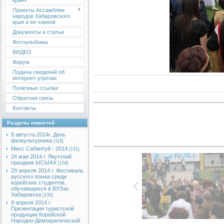
края»
Проекты Ассамблеи
народов Хабаровского
края и ее членов
Документы и статьи
Фотоальбомы
ВИДЕО
Форум
Подача сведений об
интернет-угрозах
Полезные ссылки
Обратная связь
Контакты
Разделы новостей
9 августа 2014г. День
физкультурника
[119]
Мисс Сабантуй - 2014
[131]
24 мая 2014 г. Якутский
праздник ЫСЫАХ
[158]
29 апреля 2014 г. Фестиваль
русского языка среди
корейских студентов,
обучающихся в ВУЗах
Хабаровска
[230]
9 апреля 2014 г.
Презентация туристской
продукции Корейской
Народно-Демократической