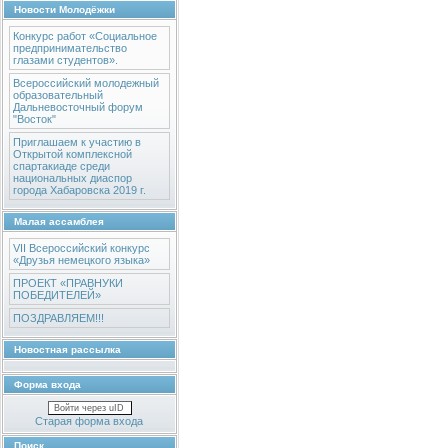
Новости Молодёжки
Конкурс работ «Социальное
предпринимательство
глазами студентов».
Всероссийский молодежный
образовательный
Дальневосточный форум
"Восток"
Приглашаем к участию в
Открытой комплексной
спартакиаде среди
национальных диаспор
города Хабаровска 2019 г.
Малая ассамблея
VII Всероссийский конкурс
«Друзья немецкого языка»
ПРОЕКТ «ПРАВНУКИ
ПОБЕДИТЕЛЕЙ»
ПОЗДРАВЛЯЕМ!!!
Новостная рассылка
Форма входа
Войти через uID
Старая форма входа
Поиск