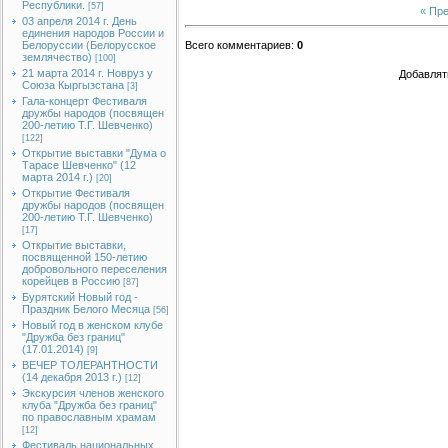
Республики.
[57]
« Пр
03 апреля 2014 г. День
единения народов России и
Белоруссии (Белорусское
Всего комментариев
:
0
землячество)
[100]
21 марта 2014 г. Новруз у
Добавлят
Союза Кыргызстана
[3]
Гала-концерт Фестиваля
дружбы народов (посвящен
200-летию Т.Г. Шевченко)
[122]
Открытие выставки "Дума о
Тарасе Шевченко" (12
марта 2014 г.)
[20]
Открытие Фестиваля
дружбы народов (посвящен
200-летию Т.Г. Шевченко)
[17]
Открытие выставки,
посвященной 150-летию
добровольного переселения
корейцев в Россию
[87]
Бурятский Новый год -
Праздник Белого Месяца
[56]
Новый год в женском клубе
"Дружба без границ"
(17.01.2014)
[9]
ВЕЧЕР ТОЛЕРАНТНОСТИ
(14 декабря 2013 г.)
[12]
Экскурсия членов женского
клуба "Дружба без границ"
по православным храмам
[12]
Фестиваль национальных