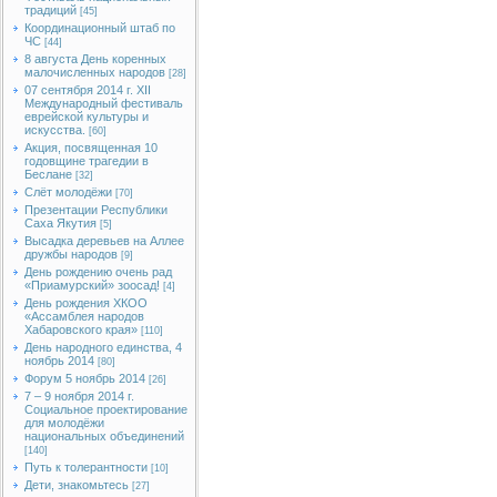
традиций
[45]
Координационный штаб по
ЧС
[44]
8 августа День коренных
малочисленных народов
[28]
07 сентября 2014 г. XII
Международный фестиваль
еврейской культуры и
искусства.
[60]
Акция, посвященная 10
годовщине трагедии в
Беслане
[32]
Слёт молодёжи
[70]
Презентации Республики
Саха Якутия
[5]
Высадка деревьев на Аллее
дружбы народов
[9]
День рождению очень рад
«Приамурский» зоосад!
[4]
День рождения ХКОО
«Ассамблея народов
Хабаровского края»
[110]
День народного единства, 4
ноябрь 2014
[80]
Форум 5 ноябрь 2014
[26]
7 – 9 ноября 2014 г.
Социальное проектирование
для молодёжи
национальных объединений
[140]
Путь к толерантности
[10]
Дети, знакомьтесь
[27]