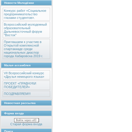
Новости Молодёжки
Конкурс работ «Социальное
предпринимательство
глазами студентов».
Всероссийский молодежный
образовательный
Дальневосточный форум
"Восток"
Приглашаем к участию в
Открытой комплексной
спартакиаде среди
национальных диаспор
города Хабаровска 2019 г.
Малая ассамблея
VII Всероссийский конкурс
«Друзья немецкого языка»
ПРОЕКТ «ПРАВНУКИ
ПОБЕДИТЕЛЕЙ»
ПОЗДРАВЛЯЕМ!!!
Новостная рассылка
Форма входа
Войти через uID
Старая форма входа
Поиск