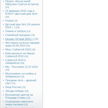
Проект «Кухня моей
бабушки» (третья встреча)
[14]
23 февраля 2015 года в
КГКОУ «Детский дом №4»
[16]
Нооруз
[5]
Детский дом №4 (16 апреля
2015 г. )
[19]
Помню и требую
[14]
Семейный праздник
[19]
Ысыах (24 мая 2015 г.)
[52]
Фестиваль культур народов
мира 03.06.2014
[18]
Мисс Сабантуй 2015
[28]
Комсомольск-на-Амуре
Сабантуй 2015
[24]
Сабантуй 2015 в
Хабаровске
[29]
Мы - Россияне! 11.07.2015
[19]
Молчаливое эхо войны в
Хабаровске
[13]
Праздник лета – древний
свет
[15]
Лица России
[15]
Звезда победы
[18]
Возложение цветов на
Площади Славы
[13]
Освящение памятного
знака-часовни
[19]