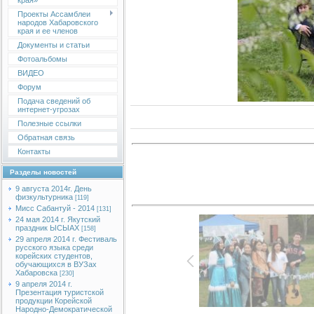
края»
Проекты Ассамблеи
народов Хабаровского
края и ее членов
Документы и статьи
Фотоальбомы
ВИДЕО
Форум
Подача сведений об
интернет-угрозах
Полезные ссылки
Обратная связь
Контакты
Разделы новостей
9 августа 2014г. День
физкультурника
[119]
Мисс Сабантуй - 2014
[131]
24 мая 2014 г. Якутский
праздник ЫСЫАХ
[158]
29 апреля 2014 г. Фестиваль
русского языка среди
корейских студентов,
обучающихся в ВУЗах
Хабаровска
[230]
9 апреля 2014 г.
Презентация туристской
продукции Корейской
Народно-Демократической