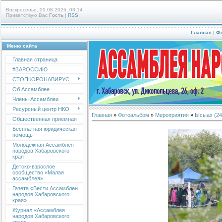
Воскресенье, 09.08.2026, 03:14
Приветствую Вас
Гость
|
RSS
Главная
|
Ф
Меню сайта
Главная страница
#ЗАРОССИЮ
СТОПКОРОНАВИРУС
Об Ассамблее
Члены Ассамблеи
Ресурсный центр НКО
Главная
»
Фотоальбом
»
Мероприятия
»
Ысыах (24 
Общественная приемная
Бесплатная юридическая
помощь
Молодёжная Ассамблея
народов Хабаровского
края
Детско-взрослое
сообщество «Малая
ассамблея»
Газета «Вести Ассамблеи
народов Хабаровского
края»
Журнал «Ассамблея
народов Хабаровского