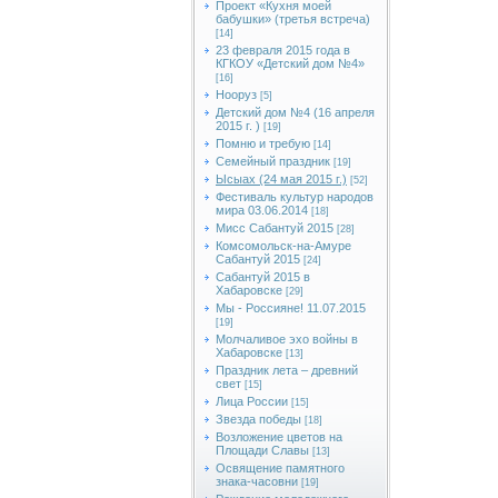
Проект «Кухня моей
бабушки» (третья встреча)
[14]
23 февраля 2015 года в
КГКОУ «Детский дом №4»
[16]
Нооруз
[5]
Детский дом №4 (16 апреля
2015 г. )
[19]
Помню и требую
[14]
Семейный праздник
[19]
Ысыах (24 мая 2015 г.)
[52]
Фестиваль культур народов
мира 03.06.2014
[18]
Мисс Сабантуй 2015
[28]
Комсомольск-на-Амуре
Сабантуй 2015
[24]
Сабантуй 2015 в
Хабаровске
[29]
Мы - Россияне! 11.07.2015
[19]
Молчаливое эхо войны в
Хабаровске
[13]
Праздник лета – древний
свет
[15]
Лица России
[15]
Звезда победы
[18]
Возложение цветов на
Площади Славы
[13]
Освящение памятного
знака-часовни
[19]