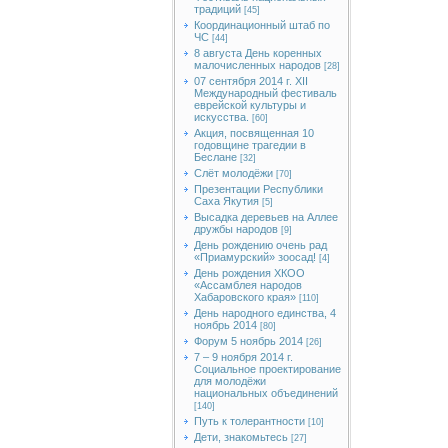
традиций
[45]
Координационный штаб по
ЧС
[44]
8 августа День коренных
малочисленных народов
[28]
07 сентября 2014 г. XII
Международный фестиваль
еврейской культуры и
искусства.
[60]
Акция, посвященная 10
годовщине трагедии в
Беслане
[32]
Слёт молодёжи
[70]
Презентации Республики
Саха Якутия
[5]
Высадка деревьев на Аллее
дружбы народов
[9]
День рождению очень рад
«Приамурский» зоосад!
[4]
День рождения ХКОО
«Ассамблея народов
Хабаровского края»
[110]
День народного единства, 4
ноябрь 2014
[80]
Форум 5 ноябрь 2014
[26]
7 – 9 ноября 2014 г.
Социальное проектирование
для молодёжи
национальных объединений
[140]
Путь к толерантности
[10]
Дети, знакомьтесь
[27]