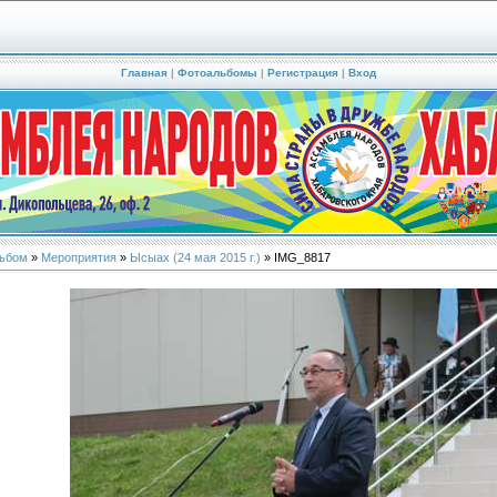
Главная
|
Фотоальбомы
|
Регистрация
|
Вход
ьбом
»
Мероприятия
»
Ысыах (24 мая 2015 г.)
» IMG_8817