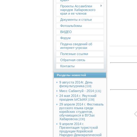
края»
Проекты Ассамблеи
народов Хабаровского
края и ее членов
Документы и статьи
Фотоальбомы
ВИДЕО
Форум
Подача сведений об
интернет-угрозах
Полезные ссылки
Обратная связь
Контакты
Разделы новостей
9 августа 2014г. День
физкультурника
[119]
Мисс Сабантуй - 2014
[131]
24 мая 2014 г. Якутский
праздник ЫСЫАХ
[158]
29 апреля 2014 г. Фестиваль
русского языка среди
корейских студентов,
обучающихся в ВУЗах
Хабаровска
[230]
9 апреля 2014 г.
Презентация туристской
продукции Корейской
Народно-Демократической