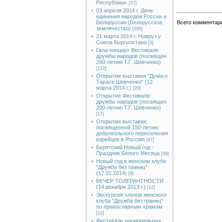
Республики.
[57]
03 апреля 2014 г. День
единения народов России и
Белоруссии (Белорусское
Всего комментар
землячество)
[100]
21 марта 2014 г. Новруз у
Союза Кыргызстана
[3]
Гала-концерт Фестиваля
дружбы народов (посвящен
200-летию Т.Г. Шевченко)
[122]
Открытие выставки "Дума о
Тарасе Шевченко" (12
марта 2014 г.)
[20]
Открытие Фестиваля
дружбы народов (посвящен
200-летию Т.Г. Шевченко)
[17]
Открытие выставки,
посвященной 150-летию
добровольного переселения
корейцев в Россию
[87]
Бурятский Новый год -
Праздник Белого Месяца
[56]
Новый год в женском клубе
"Дружба без границ"
(17.01.2014)
[9]
ВЕЧЕР ТОЛЕРАНТНОСТИ
(14 декабря 2013 г.)
[12]
Экскурсия членов женского
клуба "Дружба без границ"
по православным храмам
[12]
Фестиваль национальных