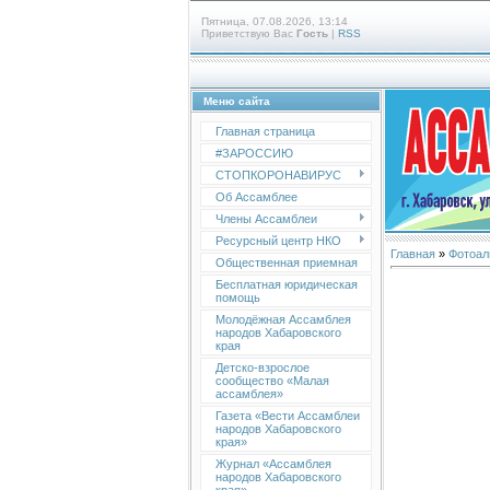
Пятница, 07.08.2026, 13:14
Приветствую Вас
Гость
|
RSS
Меню сайта
Главная страница
#ЗАРОССИЮ
СТОПКОРОНАВИРУС
Об Ассамблее
Члены Ассамблеи
Ресурсный центр НКО
Главная
»
Фотоал
Общественная приемная
Бесплатная юридическая
помощь
Молодёжная Ассамблея
народов Хабаровского
края
Детско-взрослое
сообщество «Малая
ассамблея»
Газета «Вести Ассамблеи
народов Хабаровского
края»
Журнал «Ассамблея
народов Хабаровского