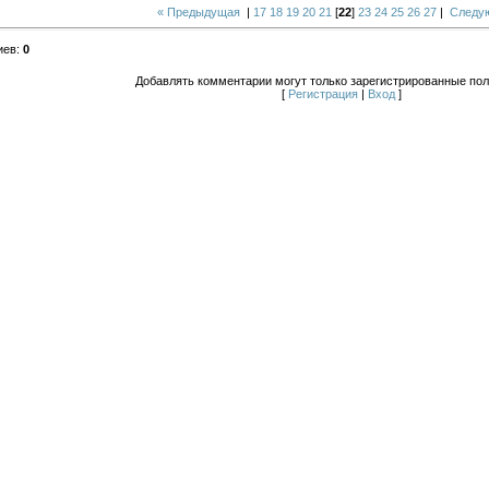
« Предыдущая
|
17
18
19
20
21
[
22
]
23
24
25
26
27
|
Следу
иев
:
0
Добавлять комментарии могут только зарегистрированные пол
[
Регистрация
|
Вход
]