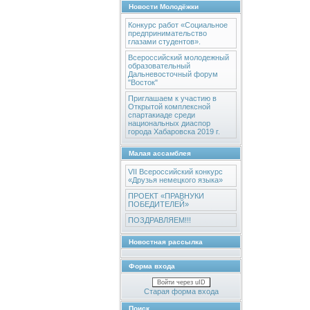
Новости Молодёжки
Конкурс работ «Социальное
предпринимательство
глазами студентов».
Всероссийский молодежный
образовательный
Дальневосточный форум
"Восток"
Приглашаем к участию в
Открытой комплексной
спартакиаде среди
национальных диаспор
города Хабаровска 2019 г.
Малая ассамблея
VII Всероссийский конкурс
«Друзья немецкого языка»
ПРОЕКТ «ПРАВНУКИ
ПОБЕДИТЕЛЕЙ»
ПОЗДРАВЛЯЕМ!!!
Новостная рассылка
Форма входа
Войти через uID
Старая форма входа
Поиск