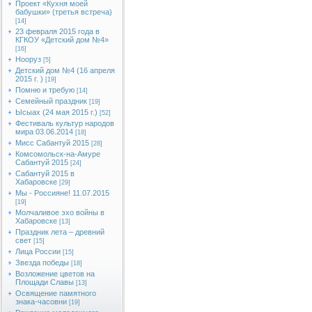
Проект «Кухня моей
бабушки» (третья встреча)
[14]
23 февраля 2015 года в
КГКОУ «Детский дом №4»
[16]
Нооруз
[5]
Детский дом №4 (16 апреля
2015 г. )
[19]
Помню и требую
[14]
Семейный праздник
[19]
Ысыах (24 мая 2015 г.)
[52]
Фестиваль культур народов
мира 03.06.2014
[18]
Мисс Сабантуй 2015
[28]
Комсомольск-на-Амуре
Сабантуй 2015
[24]
Сабантуй 2015 в
Хабаровске
[29]
Мы - Россияне! 11.07.2015
[19]
Молчаливое эхо войны в
Хабаровске
[13]
Праздник лета – древний
свет
[15]
Лица России
[15]
Звезда победы
[18]
Возложение цветов на
Площади Славы
[13]
Освящение памятного
знака-часовни
[19]