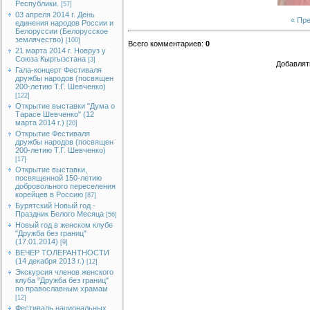
Республики.
[57]
03 апреля 2014 г. День
« Пр
единения народов России и
Белоруссии (Белорусское
землячество)
[100]
Всего комментариев
:
0
21 марта 2014 г. Новруз у
Союза Кыргызстана
[3]
Добавлят
Гала-концерт Фестиваля
дружбы народов (посвящен
200-летию Т.Г. Шевченко)
[122]
Открытие выставки "Дума о
Тарасе Шевченко" (12
марта 2014 г.)
[20]
Открытие Фестиваля
дружбы народов (посвящен
200-летию Т.Г. Шевченко)
[17]
Открытие выставки,
посвященной 150-летию
добровольного переселения
корейцев в Россию
[87]
Бурятский Новый год -
Праздник Белого Месяца
[56]
Новый год в женском клубе
"Дружба без границ"
(17.01.2014)
[9]
ВЕЧЕР ТОЛЕРАНТНОСТИ
(14 декабря 2013 г.)
[12]
Экскурсия членов женского
клуба "Дружба без границ"
по православным храмам
[12]
Фестиваль национальных