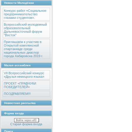
Новости Молодёжки
Конкурс работ «Социальное
предпринимательство
глазами студентов».
Всероссийский молодежный
образовательный
Дальневосточный форум
"Восток"
Приглашаем к участию в
Открытой комплексной
спартакиаде среди
национальных диаспор
города Хабаровска 2019 г.
Малая ассамблея
VII Всероссийский конкурс
«Друзья немецкого языка»
ПРОЕКТ «ПРАВНУКИ
ПОБЕДИТЕЛЕЙ»
ПОЗДРАВЛЯЕМ!!!
Новостная рассылка
Форма входа
Войти через uID
Старая форма входа
Поиск