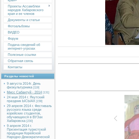
края»
Проекты Ассамблеи
народов Хабаровского
края и ее членов
Документы и статьи
Фотоальбомы
ВИДЕО
Форум
Подача сведений об
интернет-угрозах
Полезные ссылки
Обратная связь
Контакты
Разделы новостей
9 августа 2014г. День
физкультурника
[119]
Мисс Сабантуй - 2014
[131]
24 мая 2014 г. Якутский
праздник ЫСЫАХ
[158]
29 апреля 2014 г. Фестиваль
русского языка среди
корейских студентов,
обучающихся в ВУЗах
Хабаровска
[230]
9 апреля 2014 г.
Презентация туристской
продукции Корейской
Народно-Демократической