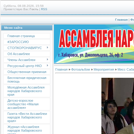
Суббота, 08.08.2026, 15:58
Приветствую Вас
Гость
|
RSS
Главная
|
Ф
Меню сайта
Главная страница
#ЗАРОССИЮ
СТОПКОРОНАВИРУС
Об Ассамблее
Члены Ассамблеи
Ресурсный центр НКО
Главная
»
Фотоальбом
»
Мероприятия
»
Мисс Саба
Общественная приемная
Бесплатная юридическая
помощь
Молодёжная Ассамблея
народов Хабаровского
края
Детско-взрослое
сообщество «Малая
ассамблея»
Газета «Вести Ассамблеи
народов Хабаровского
края»
Журнал «Ассамблея
народов Хабаровского