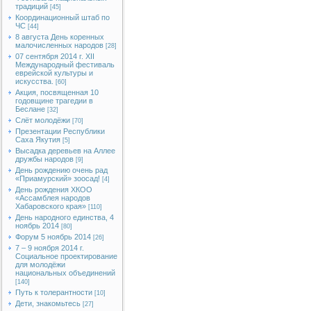
традиций
[45]
Координационный штаб по
ЧС
[44]
8 августа День коренных
малочисленных народов
[28]
07 сентября 2014 г. XII
Международный фестиваль
еврейской культуры и
искусства.
[60]
Акция, посвященная 10
годовщине трагедии в
Беслане
[32]
Слёт молодёжи
[70]
Презентации Республики
Саха Якутия
[5]
Высадка деревьев на Аллее
дружбы народов
[9]
День рождению очень рад
«Приамурский» зоосад!
[4]
День рождения ХКОО
«Ассамблея народов
Хабаровского края»
[110]
День народного единства, 4
ноябрь 2014
[80]
Форум 5 ноябрь 2014
[26]
7 – 9 ноября 2014 г.
Социальное проектирование
для молодёжи
национальных объединений
[140]
Путь к толерантности
[10]
Дети, знакомьтесь
[27]