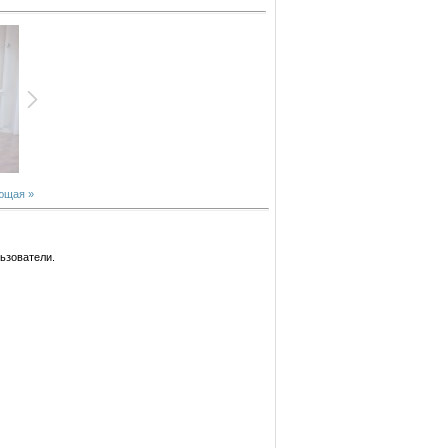
ющая »
ьзователи.