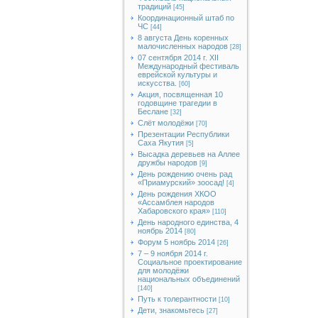
традиций
[45]
Координационный штаб по
ЧС
[44]
8 августа День коренных
малочисленных народов
[28]
07 сентября 2014 г. XII
Международный фестиваль
еврейской культуры и
искусства.
[60]
Акция, посвященная 10
годовщине трагедии в
Беслане
[32]
Слёт молодёжи
[70]
Презентации Республики
Саха Якутия
[5]
Высадка деревьев на Аллее
дружбы народов
[9]
День рождению очень рад
«Приамурский» зоосад!
[4]
День рождения ХКОО
«Ассамблея народов
Хабаровского края»
[110]
День народного единства, 4
ноябрь 2014
[80]
Форум 5 ноябрь 2014
[26]
7 – 9 ноября 2014 г.
Социальное проектирование
для молодёжи
национальных объединений
[140]
Путь к толерантности
[10]
Дети, знакомьтесь
[27]