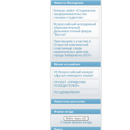
Новости Молодёжки
Конкурс работ «Социальное
предпринимательство
глазами студентов».
Всероссийский молодежный
образовательный
Дальневосточный форум
"Восток"
Приглашаем к участию в
Открытой комплексной
спартакиаде среди
национальных диаспор
города Хабаровска 2019 г.
Малая ассамблея
VII Всероссийский конкурс
«Друзья немецкого языка»
ПРОЕКТ «ПРАВНУКИ
ПОБЕДИТЕЛЕЙ»
ПОЗДРАВЛЯЕМ!!!
Новостная рассылка
Форма входа
Войти через uID
Старая форма входа
Поиск