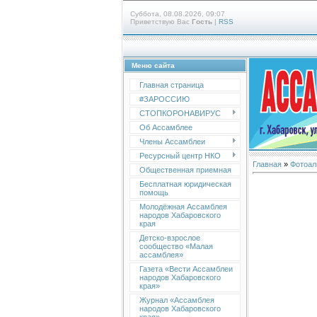
Суббота, 08.08.2026, 09:07
Приветствую Вас
Гость
|
RSS
Меню сайта
Главная страница
#ЗАРОССИЮ
СТОПКОРОНАВИРУС
Об Ассамблее
Члены Ассамблеи
Ресурсный центр НКО
Главная
»
Фотоал
Общественная приемная
Бесплатная юридическая
помощь
Молодёжная Ассамблея
народов Хабаровского
края
Детско-взрослое
сообщество «Малая
ассамблея»
Газета «Вести Ассамблеи
народов Хабаровского
края»
Журнал «Ассамблея
народов Хабаровского