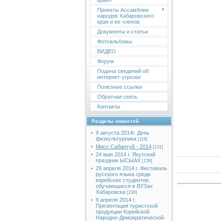
края»
Проекты Ассамблеи
народов Хабаровского
края и ее членов
Документы и статьи
Фотоальбомы
ВИДЕО
Форум
Подача сведений об
интернет-угрозах
Полезные ссылки
Обратная связь
Контакты
Разделы новостей
9 августа 2014г. День
физкультурника
[119]
Мисс Сабантуй - 2014
[131]
24 мая 2014 г. Якутский
праздник ЫСЫАХ
[158]
29 апреля 2014 г. Фестиваль
русского языка среди
корейских студентов,
обучающихся в ВУЗах
Хабаровска
[230]
9 апреля 2014 г.
Презентация туристской
продукции Корейской
Народно-Демократической