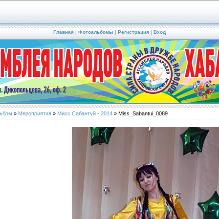
Главная
|
Фотоальбомы
|
Регистрация
|
Вход
ьбом
»
Мероприятия
»
Мисс Сабантуй - 2014
» Miss_Sabantui_0089