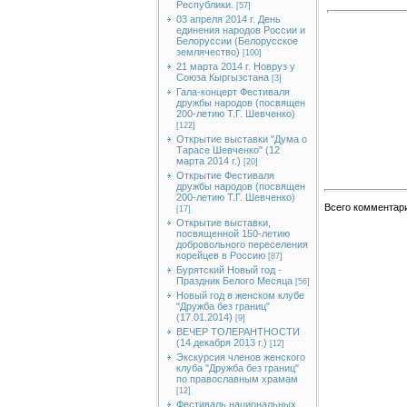
Республики.
[57]
03 апреля 2014 г. День
единения народов России и
Белоруссии (Белорусское
землячество)
[100]
21 марта 2014 г. Новруз у
Союза Кыргызстана
[3]
Гала-концерт Фестиваля
дружбы народов (посвящен
200-летию Т.Г. Шевченко)
[122]
Открытие выставки "Дума о
Тарасе Шевченко" (12
марта 2014 г.)
[20]
Открытие Фестиваля
дружбы народов (посвящен
200-летию Т.Г. Шевченко)
Всего комментар
[17]
Открытие выставки,
посвященной 150-летию
добровольного переселения
корейцев в Россию
[87]
Бурятский Новый год -
Праздник Белого Месяца
[56]
Новый год в женском клубе
"Дружба без границ"
(17.01.2014)
[9]
ВЕЧЕР ТОЛЕРАНТНОСТИ
(14 декабря 2013 г.)
[12]
Экскурсия членов женского
клуба "Дружба без границ"
по православным храмам
[12]
Фестиваль национальных