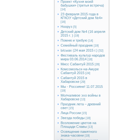
Проект «Кухня моей
бабушки» (третья встреча)
[14]
23 февраля 2015 года в
КГКОУ «Детский дом №4»
[16]
Нооруз
[5]
Детский дом №4 (16 апреля
2015 г. )
[19]
Помню и требую
[14]
Семейный праздник
[19]
Ысыах (24 мая 2015 г.)
[52]
Фестиваль культур народов
мира 03.06.2014
[18]
Мисс Сабантуй 2015
[28]
Комсомольск-на-Амуре
Сабантуй 2015
[24]
Сабантуй 2015 в
Хабаровске
[29]
Мы - Россияне! 11.07.2015
[19]
Молчаливое эхо войны в
Хабаровске
[13]
Праздник лета – древний
свет
[15]
Лица России
[15]
Звезда победы
[18]
Возложение цветов на
Площади Славы
[13]
Освящение памятного
знака-часовни
[19]