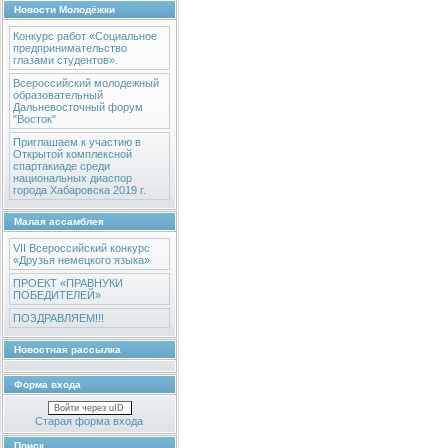
Новости Молодёжки
Конкурс работ «Социальное
предпринимательство
глазами студентов».
Всероссийский молодежный
образовательный
Дальневосточный форум
"Восток"
Приглашаем к участию в
Открытой комплексной
спартакиаде среди
национальных диаспор
города Хабаровска 2019 г.
Малая ассамблея
VII Всероссийский конкурс
«Друзья немецкого языка»
ПРОЕКТ «ПРАВНУКИ
ПОБЕДИТЕЛЕЙ»
ПОЗДРАВЛЯЕМ!!!
Новостная рассылка
Форма входа
Войти через uID
Старая форма входа
Поиск