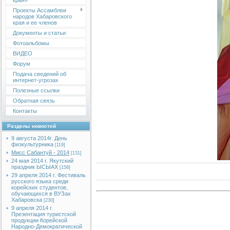
края»
Проекты Ассамблеи
народов Хабаровского
края и ее членов
Документы и статьи
Фотоальбомы
ВИДЕО
Форум
Подача сведений об
интернет-угрозах
Полезные ссылки
Обратная связь
Контакты
Разделы новостей
9 августа 2014г. День
физкультурника
[119]
Мисс Сабантуй - 2014
[131]
24 мая 2014 г. Якутский
праздник ЫСЫАХ
[158]
29 апреля 2014 г. Фестиваль
русского языка среди
корейских студентов,
обучающихся в ВУЗах
Хабаровска
[230]
9 апреля 2014 г.
Презентация туристской
продукции Корейской
Народно-Демократической