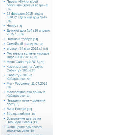
Проект «Кухня моей
бабушки» (третья встреча)
[14]
23 февраля 2015 года в
КГКОУ «Детский дом №4»
[16]
Нооруз
[5]
Детский дом №4 (16 апреля
2015 г. )
[19]
Помню и требую
[14]
Семейный праздник
[19]
Ысыах (24 мая 2015 г.)
[52]
Фестиваль культур народов
мира 03.06.2014
[18]
Мисс Сабантуй 2015
[28]
Комсомольск-на-Амуре
Сабантуй 2015
[24]
Сабантуй 2015 в
Хабаровске
[29]
Мы - Россияне! 11.07.2015
[19]
Молчаливое эхо войны в
Хабаровске
[13]
Праздник лета – древний
свет
[15]
Лица России
[15]
Звезда победы
[18]
Возложение цветов на
Площади Славы
[13]
Освящение памятного
знака-часовни
[19]