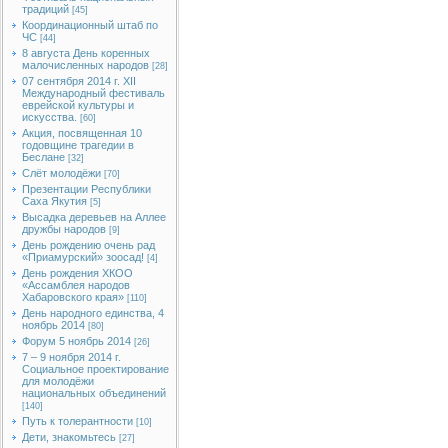
традиций
[45]
Координационный штаб по
ЧС
[44]
8 августа День коренных
малочисленных народов
[28]
07 сентября 2014 г. XII
Международный фестиваль
еврейской культуры и
искусства.
[60]
Акция, посвященная 10
годовщине трагедии в
Беслане
[32]
Слёт молодёжи
[70]
Презентации Республики
Саха Якутия
[5]
Высадка деревьев на Аллее
дружбы народов
[9]
День рождению очень рад
«Приамурский» зоосад!
[4]
День рождения ХКОО
«Ассамблея народов
Хабаровского края»
[110]
День народного единства, 4
ноябрь 2014
[80]
Форум 5 ноябрь 2014
[26]
7 – 9 ноября 2014 г.
Социальное проектирование
для молодёжи
национальных объединений
[140]
Путь к толерантности
[10]
Дети, знакомьтесь
[27]