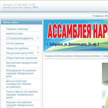
Пятница, 07.08.2026, 07:20
Приветствую Вас
Гость
|
RSS
Главная
|
Ф
Меню сайта
Главная страница
#ЗАРОССИЮ
СТОПКОРОНАВИРУС
Об Ассамблее
Члены Ассамблеи
Ресурсный центр НКО
Главная
»
Фотоальбом
»
Мероприятия
»
Мисс Саба
Общественная приемная
Бесплатная юридическая
помощь
Молодёжная Ассамблея
народов Хабаровского
края
Детско-взрослое
сообщество «Малая
ассамблея»
Газета «Вести Ассамблеи
народов Хабаровского
края»
Журнал «Ассамблея
народов Хабаровского