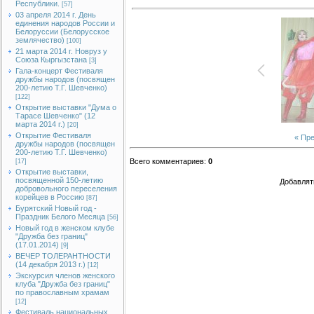
Республики.
[57]
03 апреля 2014 г. День
единения народов России и
Белоруссии (Белорусское
землячество)
[100]
21 марта 2014 г. Новруз у
Союза Кыргызстана
[3]
Гала-концерт Фестиваля
дружбы народов (посвящен
200-летию Т.Г. Шевченко)
[122]
Открытие выставки "Дума о
Тарасе Шевченко" (12
марта 2014 г.)
[20]
Открытие Фестиваля
« Пр
дружбы народов (посвящен
200-летию Т.Г. Шевченко)
Всего комментариев
:
0
[17]
Открытие выставки,
посвященной 150-летию
Добавлят
добровольного переселения
корейцев в Россию
[87]
Бурятский Новый год -
Праздник Белого Месяца
[56]
Новый год в женском клубе
"Дружба без границ"
(17.01.2014)
[9]
ВЕЧЕР ТОЛЕРАНТНОСТИ
(14 декабря 2013 г.)
[12]
Экскурсия членов женского
клуба "Дружба без границ"
по православным храмам
[12]
Фестиваль национальных