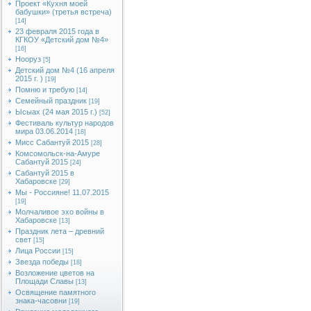
Проект «Кухня моей
бабушки» (третья встреча)
[14]
23 февраля 2015 года в
КГКОУ «Детский дом №4»
[16]
Нооруз
[5]
Детский дом №4 (16 апреля
2015 г. )
[19]
Помню и требую
[14]
Семейный праздник
[19]
Ысыах (24 мая 2015 г.)
[52]
Фестиваль культур народов
мира 03.06.2014
[18]
Мисс Сабантуй 2015
[28]
Комсомольск-на-Амуре
Сабантуй 2015
[24]
Сабантуй 2015 в
Хабаровске
[29]
Мы - Россияне! 11.07.2015
[19]
Молчаливое эхо войны в
Хабаровске
[13]
Праздник лета – древний
свет
[15]
Лица России
[15]
Звезда победы
[18]
Возложение цветов на
Площади Славы
[13]
Освящение памятного
знака-часовни
[19]