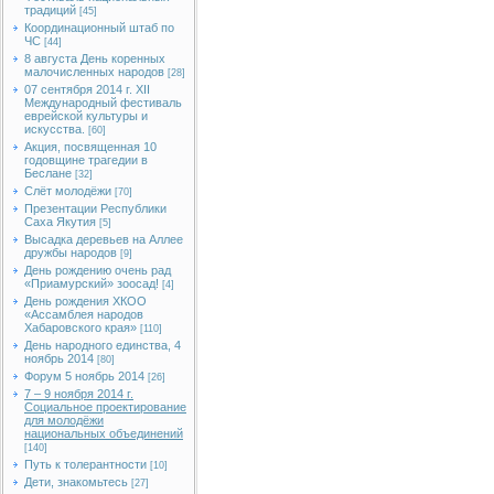
традиций
[45]
Координационный штаб по
ЧС
[44]
8 августа День коренных
малочисленных народов
[28]
07 сентября 2014 г. XII
Международный фестиваль
еврейской культуры и
искусства.
[60]
Акция, посвященная 10
годовщине трагедии в
Беслане
[32]
Слёт молодёжи
[70]
Презентации Республики
Саха Якутия
[5]
Высадка деревьев на Аллее
дружбы народов
[9]
День рождению очень рад
«Приамурский» зоосад!
[4]
День рождения ХКОО
«Ассамблея народов
Хабаровского края»
[110]
День народного единства, 4
ноябрь 2014
[80]
Форум 5 ноябрь 2014
[26]
7 – 9 ноября 2014 г.
Социальное проектирование
для молодёжи
национальных объединений
[140]
Путь к толерантности
[10]
Дети, знакомьтесь
[27]