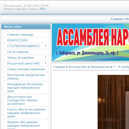
Понедельник, 10.08.2026, 03:08
Приветствую Вас
Гость
|
RSS
Главная
|
Ф
Меню сайта
Главная страница
#ЗАРОССИЮ
СТОПКОРОНАВИРУС
Об Ассамблее
Члены Ассамблеи
Ресурсный центр НКО
Главная
»
Фотоальбом
»
Мероприятия
»
7 – 9 ноя
Общественная приемная
Бесплатная юридическая
помощь
Молодёжная Ассамблея
народов Хабаровского
края
Детско-взрослое
сообщество «Малая
ассамблея»
Газета «Вести Ассамблеи
народов Хабаровского
края»
Журнал «Ассамблея
народов Хабаровского