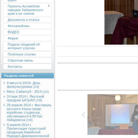
края»
Проекты Ассамблеи
народов Хабаровского
края и ее членов
Документы и статьи
Фотоальбомы
ВИДЕО
Форум
Подача сведений об
интернет-угрозах
Полезные ссылки
Обратная связь
Контакты
Разделы новостей
9 августа 2014г. День
физкультурника
[119]
Мисс Сабантуй - 2014
[131]
24 мая 2014 г. Якутский
праздник ЫСЫАХ
[158]
29 апреля 2014 г. Фестиваль
русского языка среди
корейских студентов,
обучающихся в ВУЗах
Хабаровска
[230]
9 апреля 2014 г.
Презентация туристской
продукции Корейской
Народно-Демократической