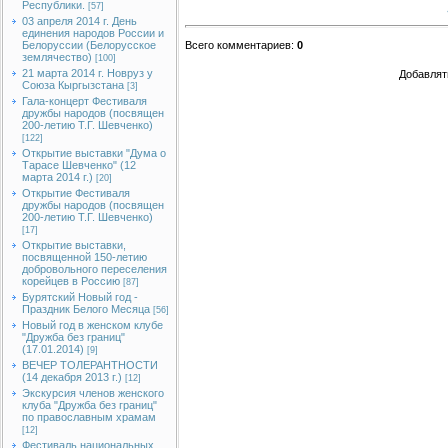
Республики.
[57]
03 апреля 2014 г. День
единения народов России и
Белоруссии (Белорусское
Всего комментариев
:
0
землячество)
[100]
21 марта 2014 г. Новруз у
Добавлят
Союза Кыргызстана
[3]
Гала-концерт Фестиваля
дружбы народов (посвящен
200-летию Т.Г. Шевченко)
[122]
Открытие выставки "Дума о
Тарасе Шевченко" (12
марта 2014 г.)
[20]
Открытие Фестиваля
дружбы народов (посвящен
200-летию Т.Г. Шевченко)
[17]
Открытие выставки,
посвященной 150-летию
добровольного переселения
корейцев в Россию
[87]
Бурятский Новый год -
Праздник Белого Месяца
[56]
Новый год в женском клубе
"Дружба без границ"
(17.01.2014)
[9]
ВЕЧЕР ТОЛЕРАНТНОСТИ
(14 декабря 2013 г.)
[12]
Экскурсия членов женского
клуба "Дружба без границ"
по православным храмам
[12]
Фестиваль национальных