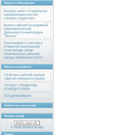
Новости Молодёжки
Конкурс работ «Социальное
предпринимательство
глазами студентов».
Всероссийский молодежный
образовательный
Дальневосточный форум
"Восток"
Приглашаем к участию в
Открытой комплексной
спартакиаде среди
национальных диаспор
города Хабаровска 2019 г.
Малая ассамблея
VII Всероссийский конкурс
«Друзья немецкого языка»
ПРОЕКТ «ПРАВНУКИ
ПОБЕДИТЕЛЕЙ»
ПОЗДРАВЛЯЕМ!!!
Новостная рассылка
Форма входа
Войти через uID
Старая форма входа
Поиск