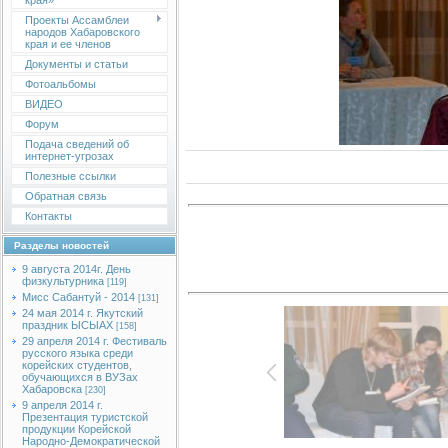
края»
Проекты Ассамблеи
народов Хабаровского
края и ее членов
Документы и статьи
Фотоальбомы
ВИДЕО
Форум
Подача сведений об
интернет-угрозах
Полезные ссылки
Обратная связь
Контакты
Разделы новостей
9 августа 2014г. День
физкультурника
[119]
Мисс Сабантуй - 2014
[131]
24 мая 2014 г. Якутский
праздник ЫСЫАХ
[158]
29 апреля 2014 г. Фестиваль
русского языка среди
корейских студентов,
обучающихся в ВУЗах
Хабаровска
[230]
9 апреля 2014 г.
Презентация туристской
продукции Корейской
Народно-Демократической