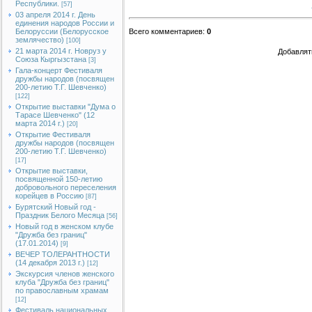
Республики.
[57]
03 апреля 2014 г. День
единения народов России и
Белоруссии (Белорусское
Всего комментариев
:
0
землячество)
[100]
21 марта 2014 г. Новруз у
Добавлят
Союза Кыргызстана
[3]
Гала-концерт Фестиваля
дружбы народов (посвящен
200-летию Т.Г. Шевченко)
[122]
Открытие выставки "Дума о
Тарасе Шевченко" (12
марта 2014 г.)
[20]
Открытие Фестиваля
дружбы народов (посвящен
200-летию Т.Г. Шевченко)
[17]
Открытие выставки,
посвященной 150-летию
добровольного переселения
корейцев в Россию
[87]
Бурятский Новый год -
Праздник Белого Месяца
[56]
Новый год в женском клубе
"Дружба без границ"
(17.01.2014)
[9]
ВЕЧЕР ТОЛЕРАНТНОСТИ
(14 декабря 2013 г.)
[12]
Экскурсия членов женского
клуба "Дружба без границ"
по православным храмам
[12]
Фестиваль национальных