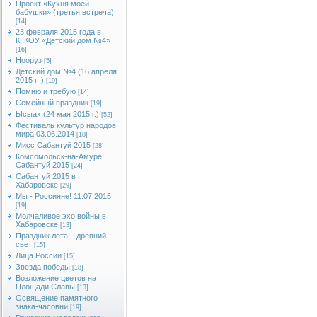
Проект «Кухня моей
бабушки» (третья встреча)
[14]
23 февраля 2015 года в
КГКОУ «Детский дом №4»
[16]
Нооруз
[5]
Детский дом №4 (16 апреля
2015 г. )
[19]
Помню и требую
[14]
Семейный праздник
[19]
Ысыах (24 мая 2015 г.)
[52]
Фестиваль культур народов
мира 03.06.2014
[18]
Мисс Сабантуй 2015
[28]
Комсомольск-на-Амуре
Сабантуй 2015
[24]
Сабантуй 2015 в
Хабаровске
[29]
Мы - Россияне! 11.07.2015
[19]
Молчаливое эхо войны в
Хабаровске
[13]
Праздник лета – древний
свет
[15]
Лица России
[15]
Звезда победы
[18]
Возложение цветов на
Площади Славы
[13]
Освящение памятного
знака-часовни
[19]