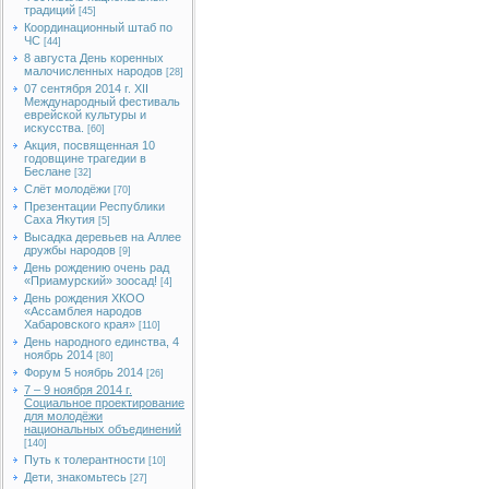
традиций
[45]
Координационный штаб по
ЧС
[44]
8 августа День коренных
малочисленных народов
[28]
07 сентября 2014 г. XII
Международный фестиваль
еврейской культуры и
искусства.
[60]
Акция, посвященная 10
годовщине трагедии в
Беслане
[32]
Слёт молодёжи
[70]
Презентации Республики
Саха Якутия
[5]
Высадка деревьев на Аллее
дружбы народов
[9]
День рождению очень рад
«Приамурский» зоосад!
[4]
День рождения ХКОО
«Ассамблея народов
Хабаровского края»
[110]
День народного единства, 4
ноябрь 2014
[80]
Форум 5 ноябрь 2014
[26]
7 – 9 ноября 2014 г.
Социальное проектирование
для молодёжи
национальных объединений
[140]
Путь к толерантности
[10]
Дети, знакомьтесь
[27]