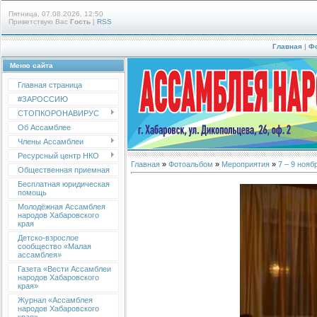
Пятница, 07.08.2026, 12:50
Приветствую Вас
Гость
|
RSS
Главная
|
Ф
Меню сайта
Главная страница
#ЗАРОССИЮ
СТОПКОРОНАВИРУС
Об Ассамблее
Члены Ассамблеи
Ресурсный центр НКО
Главная
»
Фотоальбом
»
Мероприятия
»
7 – 9 ноя
Общественная приемная
Бесплатная юридическая
помощь
Молодёжная Ассамблея
народов Хабаровского
края
Детско-взрослое
сообщество «Малая
ассамблея»
Газета «Вести Ассамблеи
народов Хабаровского
края»
Журнал «Ассамблея
народов Хабаровского