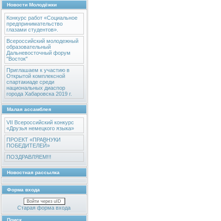
Новости Молодёжки
Конкурс работ «Социальное
предпринимательство
глазами студентов».
Всероссийский молодежный
образовательный
Дальневосточный форум
"Восток"
Приглашаем к участию в
Открытой комплексной
спартакиаде среди
национальных диаспор
города Хабаровска 2019 г.
Малая ассамблея
VII Всероссийский конкурс
«Друзья немецкого языка»
ПРОЕКТ «ПРАВНУКИ
ПОБЕДИТЕЛЕЙ»
ПОЗДРАВЛЯЕМ!!!
Новостная рассылка
Форма входа
Войти через uID
Старая форма входа
Поиск