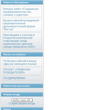
Новости Молодёжки
Конкурс работ «Социальное
предпринимательство
глазами студентов».
Всероссийский молодежный
образовательный
Дальневосточный форум
"Восток"
Приглашаем к участию в
Открытой комплексной
спартакиаде среди
национальных диаспор
города Хабаровска 2019 г.
Малая ассамблея
VII Всероссийский конкурс
«Друзья немецкого языка»
ПРОЕКТ «ПРАВНУКИ
ПОБЕДИТЕЛЕЙ»
ПОЗДРАВЛЯЕМ!!!
Новостная рассылка
Форма входа
Войти через uID
Старая форма входа
Поиск