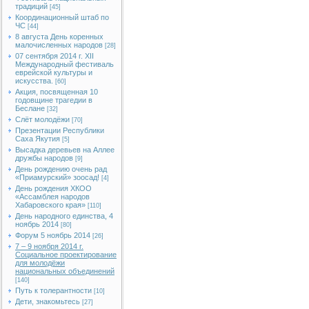
традиций
[45]
Координационный штаб по
ЧС
[44]
8 августа День коренных
малочисленных народов
[28]
07 сентября 2014 г. XII
Международный фестиваль
еврейской культуры и
искусства.
[60]
Акция, посвященная 10
годовщине трагедии в
Беслане
[32]
Слёт молодёжи
[70]
Презентации Республики
Саха Якутия
[5]
Высадка деревьев на Аллее
дружбы народов
[9]
День рождению очень рад
«Приамурский» зоосад!
[4]
День рождения ХКОО
«Ассамблея народов
Хабаровского края»
[110]
День народного единства, 4
ноябрь 2014
[80]
Форум 5 ноябрь 2014
[26]
7 – 9 ноября 2014 г.
Социальное проектирование
для молодёжи
национальных объединений
[140]
Путь к толерантности
[10]
Дети, знакомьтесь
[27]