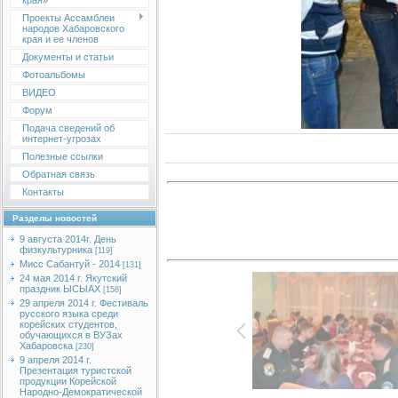
края»
Проекты Ассамблеи
народов Хабаровского
края и ее членов
Документы и статьи
Фотоальбомы
ВИДЕО
Форум
Подача сведений об
интернет-угрозах
Полезные ссылки
Обратная связь
Контакты
Разделы новостей
9 августа 2014г. День
физкультурника
[119]
Мисс Сабантуй - 2014
[131]
24 мая 2014 г. Якутский
праздник ЫСЫАХ
[158]
29 апреля 2014 г. Фестиваль
русского языка среди
корейских студентов,
обучающихся в ВУЗах
Хабаровска
[230]
9 апреля 2014 г.
Презентация туристской
продукции Корейской
Народно-Демократической