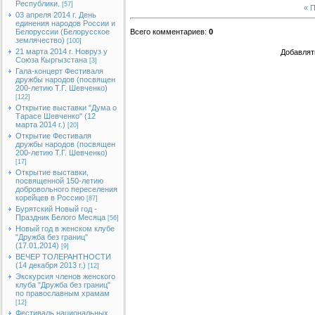
Республики.
[57]
« 
03 апреля 2014 г. День
единения народов России и
Белоруссии (Белорусское
Всего комментариев
:
0
землячество)
[100]
21 марта 2014 г. Новруз у
Добавлят
Союза Кыргызстана
[3]
Гала-концерт Фестиваля
дружбы народов (посвящен
200-летию Т.Г. Шевченко)
[122]
Открытие выставки "Дума о
Тарасе Шевченко" (12
марта 2014 г.)
[20]
Открытие Фестиваля
дружбы народов (посвящен
200-летию Т.Г. Шевченко)
[17]
Открытие выставки,
посвященной 150-летию
добровольного переселения
корейцев в Россию
[87]
Бурятский Новый год -
Праздник Белого Месяца
[56]
Новый год в женском клубе
"Дружба без границ"
(17.01.2014)
[9]
ВЕЧЕР ТОЛЕРАНТНОСТИ
(14 декабря 2013 г.)
[12]
Экскурсия членов женского
клуба "Дружба без границ"
по православным храмам
[12]
Фестиваль национальных