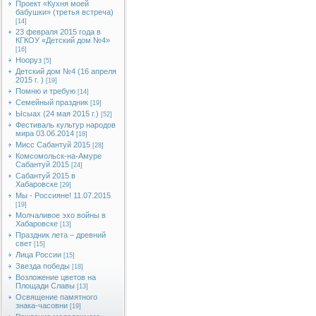
Проект «Кухня моей
бабушки» (третья встреча)
[14]
23 февраля 2015 года в
КГКОУ «Детский дом №4»
[16]
Нооруз
[5]
Детский дом №4 (16 апреля
2015 г. )
[19]
Помню и требую
[14]
Семейный праздник
[19]
Ысыах (24 мая 2015 г.)
[52]
Фестиваль культур народов
мира 03.06.2014
[18]
Мисс Сабантуй 2015
[28]
Комсомольск-на-Амуре
Сабантуй 2015
[24]
Сабантуй 2015 в
Хабаровске
[29]
Мы - Россияне! 11.07.2015
[19]
Молчаливое эхо войны в
Хабаровске
[13]
Праздник лета – древний
свет
[15]
Лица России
[15]
Звезда победы
[18]
Возложение цветов на
Площади Славы
[13]
Освящение памятного
знака-часовни
[19]