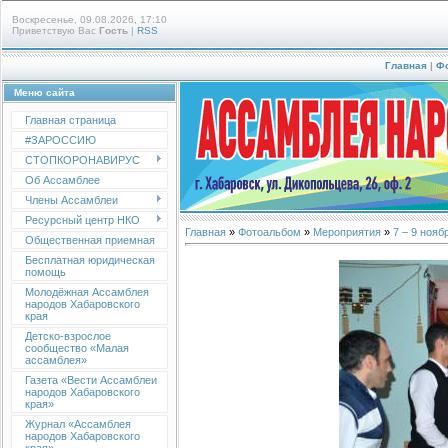
Воскресенье, 09.08.2026, 17:10
Приветствую Вас
Гость
|
RSS
Главная
|
Ф
Меню сайта
Главная страница
#ЗАРОССИЮ
СТОПКОРОНАВИРУС
Об Ассамблее
Члены Ассамблеи
Ресурсный центр НКО
Главная
»
Фотоальбом
»
Мероприятия
»
7 – 9 ноя
Общественная приемная
Бесплатная юридическая
помощь
Молодёжная Ассамблея
народов Хабаровского
края
Детско-взрослое
сообщество «Малая
ассамблея»
Газета «Вести Ассамблеи
народов Хабаровского
края»
Журнал «Ассамблея
народов Хабаровского