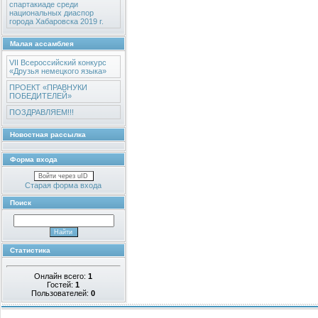
спартакиаде среди
национальных диаспор
города Хабаровска 2019 г.
Малая ассамблея
VII Всероссийский конкурс
«Друзья немецкого языка»
ПРОЕКТ «ПРАВНУКИ
ПОБЕДИТЕЛЕЙ»
ПОЗДРАВЛЯЕМ!!!
Новостная рассылка
Форма входа
Войти через uID
Старая форма входа
Поиск
Статистика
Онлайн всего:
1
Гостей:
1
Пользователей:
0