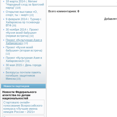
18 марта 2014 г, Митинг
"Народный сход за братский
народ"
[118]
Всего комментариев
:
0
Открытие выставки «О,
спорт, ты – мир!»
[22]
Добавлят
9 февраля 2014 г. Турнир г.
Хабаровска пр тхэквондо
ВТФ
[30]
30 ноября 2014 г. Проект
«Кухня моей бабушки»
(первая встреча)
[32]
Проект «Культурная Азия в
Хабаровске»
[13]
Проект «Кухня моей
бабушки» (вторая встреча)
[12]
Проект «Культурная Азия в
Хабаровске2»
[19]
30 мая 2015 г. День города
[21]
Белорусы почтили память
погибших защитников
Минска
[15]
Новости партнеров
Новости Федерального
агентства по делам
национальностей
Стартовало онлайн-
голосование Всероссийского
конкурса «Лучшие имена
немцев России – 2021»