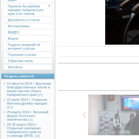
края»
Проекты Ассамблеи
народов Хабаровского
края и ее членов
Документы и статьи
Фотоальбомы
ВИДЕО
Форум
Подача сведений об
интернет-угрозах
Полезные ссылки
Обратная связь
Контакты
Разделы новостей
14 августа 2014 г. Вручение
благодарственных писем в
министерстве спорта
Хабаровского края
[17]
15 июля 2014 г. Открытие
Фонтана дружбы народов
[117]
29 марта 2014 г. Весенний
форум Охотского
землячества
[11]
29-30 марта 2014 г.
Открытый чемпионат
Хабаровского края по
тхэквондо (ВТФ).
[12]