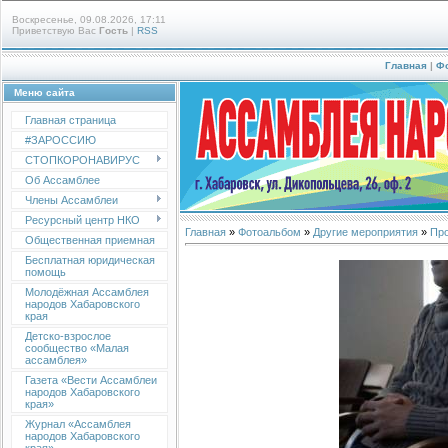
Воскресенье, 09.08.2026, 17:11
Приветствую Вас
Гость
|
RSS
Главная
|
Ф
Меню сайта
Главная страница
#ЗАРОССИЮ
СТОПКОРОНАВИРУС
Об Ассамблее
Члены Ассамблеи
Ресурсный центр НКО
Главная
»
Фотоальбом
»
Другие мероприятия
»
Про
Общественная приемная
Бесплатная юридическая
помощь
Молодёжная Ассамблея
народов Хабаровского
края
Детско-взрослое
сообщество «Малая
ассамблея»
Газета «Вести Ассамблеи
народов Хабаровского
края»
Журнал «Ассамблея
народов Хабаровского