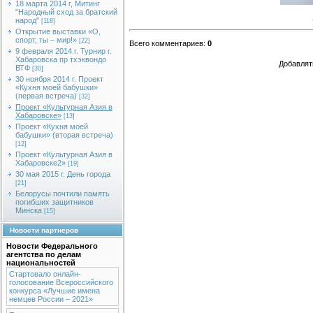
18 марта 2014 г, Митинг
"Народный сход за братский
народ"
[118]
Открытие выставки «О,
спорт, ты – мир!»
[22]
Всего комментариев
:
0
9 февраля 2014 г. Турнир г.
Хабаровска пр тхэквондо
Добавлят
ВТФ
[30]
30 ноября 2014 г. Проект
«Кухня моей бабушки»
(первая встреча)
[32]
Проект «Культурная Азия в
Хабаровске»
[13]
Проект «Кухня моей
бабушки» (вторая встреча)
[12]
Проект «Культурная Азия в
Хабаровске2»
[19]
30 мая 2015 г. День города
[21]
Белорусы почтили память
погибших защитников
Минска
[15]
Новости партнеров
Новости Федерального
агентства по делам
национальностей
Стартовало онлайн-
голосование Всероссийского
конкурса «Лучшие имена
немцев России – 2021»