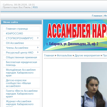
Суббота, 08.08.2026, 19:31
Приветствую Вас
Гость
|
RSS
Главная
|
Ф
Меню сайта
Главная страница
#ЗАРОССИЮ
СТОПКОРОНАВИРУС
Об Ассамблее
Члены Ассамблеи
Ресурсный центр НКО
Главная
»
Фотоальбом
»
Другие мероприятия
»
Про
Общественная приемная
Бесплатная юридическая
помощь
Молодёжная Ассамблея
народов Хабаровского
края
Детско-взрослое
сообщество «Малая
ассамблея»
Газета «Вести Ассамблеи
народов Хабаровского
края»
Журнал «Ассамблея
народов Хабаровского