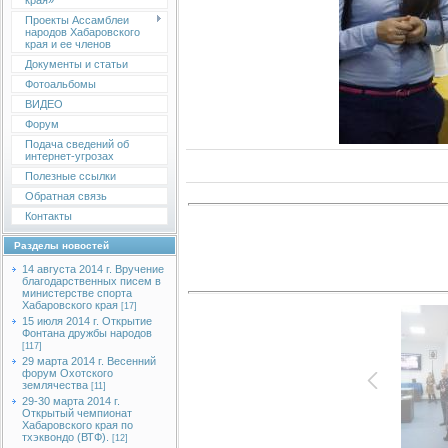
края»
Проекты Ассамблеи
народов Хабаровского
края и ее членов
Документы и статьи
Фотоальбомы
ВИДЕО
Форум
Подача сведений об
интернет-угрозах
Полезные ссылки
Обратная связь
Контакты
Разделы новостей
14 августа 2014 г. Вручение
благодарственных писем в
министерстве спорта
Хабаровского края
[17]
15 июля 2014 г. Открытие
Фонтана дружбы народов
[117]
29 марта 2014 г. Весенний
форум Охотского
землячества
[11]
29-30 марта 2014 г.
Открытый чемпионат
Хабаровского края по
тхэквондо (ВТФ).
[12]