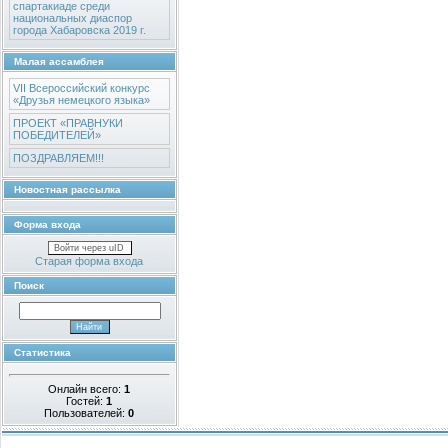
спартакиаде среди
национальных диаспор
города Хабаровска 2019 г.
Малая ассамблея
VII Всероссийский конкурс
«Друзья немецкого языка»
ПРОЕКТ «ПРАВНУКИ
ПОБЕДИТЕЛЕЙ»
ПОЗДРАВЛЯЕМ!!!
Новостная рассылка
Форма входа
Войти через uID
Старая форма входа
Поиск
Статистика
Онлайн всего:
1
Гостей:
1
Пользователей:
0