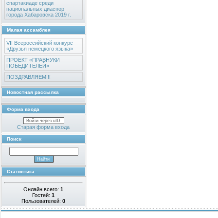
спартакиаде среди
национальных диаспор
города Хабаровска 2019 г.
Малая ассамблея
VII Всероссийский конкурс
«Друзья немецкого языка»
ПРОЕКТ «ПРАВНУКИ
ПОБЕДИТЕЛЕЙ»
ПОЗДРАВЛЯЕМ!!!
Новостная рассылка
Форма входа
Войти через uID
Старая форма входа
Поиск
Статистика
Онлайн всего:
1
Гостей:
1
Пользователей:
0