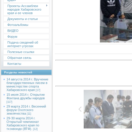
края»
Проекты Ассамблеи
народов Хабаровского
края и ее членов
Документы и статьи
Фотоальбомы
ВИДЕО
Форум
Подача сведений об
интернет-угрозах
Полезные ссылки
Обратная связь
Контакты
Разделы новостей
14 августа 2014 г. Вручение
благодарственных писем в
министерстве спорта
Хабаровского края
[17]
15 июля 2014 г. Открытие
Фонтана дружбы народов
[117]
29 марта 2014 г. Весенний
форум Охотского
землячества
[11]
29-30 марта 2014 г.
Открытый чемпионат
Хабаровского края по
тхэквондо (ВТФ).
[12]