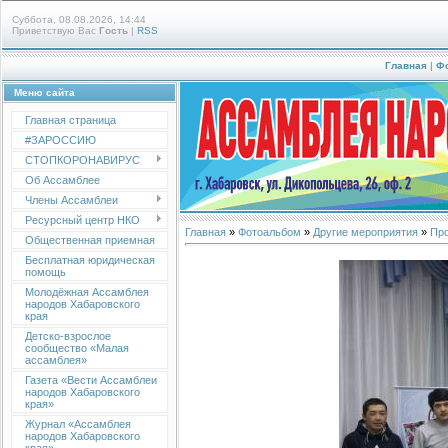
Суббота, 08.08.2026, 14:44
Приветствую Вас
Гость
|
RSS
Главная
|
Ф
Меню сайта
Главная страница
#ЗАРОССИЮ
СТОПКОРОНАВИРУС
Об Ассамблее
Члены Ассамблеи
Ресурсный центр НКО
Главная
»
Фотоальбом
»
Другие мероприятия
»
Про
Общественная приемная
Бесплатная юридическая
помощь
Молодёжная Ассамблея
народов Хабаровского
края
Детско-взрослое
сообщество «Малая
ассамблея»
Газета «Вести Ассамблеи
народов Хабаровского
края»
Журнал «Ассамблея
народов Хабаровского