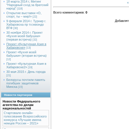
18 марта 2014 г, Митинг
«
"Народный сход за братский
народ"
[118]
Всего комментариев
:
0
Открытие выставки «О,
спорт, ты – мир!»
[22]
Добавлят
9 февраля 2014 г. Турнир г.
Хабаровска пр тхэквондо
ВТФ
[30]
30 ноября 2014 г. Проект
«Кухня моей бабушки»
(первая встреча)
[32]
Проект «Культурная Азия в
Хабаровске»
[13]
Проект «Кухня моей
бабушки» (вторая встреча)
[12]
Проект «Культурная Азия в
Хабаровске2»
[19]
30 мая 2015 г. День города
[21]
Белорусы почтили память
погибших защитников
Минска
[15]
Новости партнеров
Новости Федерального
агентства по делам
национальностей
Стартовало онлайн-
голосование Всероссийского
конкурса «Лучшие имена
немцев России – 2021»