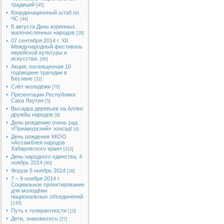
традиций
[45]
Координационный штаб по
ЧС
[44]
8 августа День коренных
малочисленных народов
[28]
07 сентября 2014 г. XII
Международный фестиваль
еврейской культуры и
искусства.
[60]
Акция, посвященная 10
годовщине трагедии в
Беслане
[32]
Слёт молодёжи
[70]
Презентации Республики
Саха Якутия
[5]
Высадка деревьев на Аллее
дружбы народов
[9]
День рождению очень рад
«Приамурский» зоосад!
[4]
День рождения ХКОО
«Ассамблея народов
Хабаровского края»
[110]
День народного единства, 4
ноябрь 2014
[80]
Форум 5 ноябрь 2014
[26]
7 – 9 ноября 2014 г.
Социальное проектирование
для молодёжи
национальных объединений
[140]
Путь к толерантности
[10]
Дети, знакомьтесь
[27]