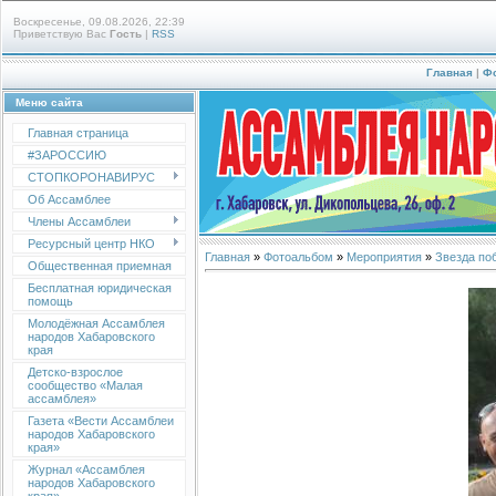
Воскресенье, 09.08.2026, 22:39
Приветствую Вас
Гость
|
RSS
Главная
|
Ф
Меню сайта
Главная страница
#ЗАРОССИЮ
СТОПКОРОНАВИРУС
Об Ассамблее
Члены Ассамблеи
Ресурсный центр НКО
Главная
»
Фотоальбом
»
Мероприятия
»
Звезда по
Общественная приемная
Бесплатная юридическая
помощь
Молодёжная Ассамблея
народов Хабаровского
края
Детско-взрослое
сообщество «Малая
ассамблея»
Газета «Вести Ассамблеи
народов Хабаровского
края»
Журнал «Ассамблея
народов Хабаровского