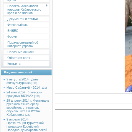
края»
Проекты Ассамблеи
народов Хабаровского
края и ее членов
Документы и статьи
Фотоальбомы
ВИДЕО
Форум
Подача сведений об
интернет-угрозах
Полезные ссылки
Обратная связь
Контакты
Разделы новостей
9 августа 2014г. День
физкультурника
[119]
Мисс Сабантуй - 2014
[131]
24 мая 2014 г. Якутский
праздник ЫСЫАХ
[158]
29 апреля 2014 г. Фестиваль
русского языка среди
корейских студентов,
обучающихся в ВУЗах
Хабаровска
[230]
9 апреля 2014 г.
Презентация туристской
продукции Корейской
Народно-Демократической