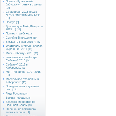
Проект «Кухня моей
бабушки» (третья встреча)
[14]
23 февраля 2015 года в
КГКОУ «Детский дом №4»
[16]
Нооруз
[5]
Детский дом №4 (16 апреля
2015 г. )
[19]
Помню и требую
[14]
Семейный праздник
[19]
Ысыах (24 мая 2015 г.)
[52]
Фестиваль культур народов
мира 03.06.2014
[18]
Мисс Сабантуй 2015
[28]
Комсомольск-на-Амуре
Сабантуй 2015
[24]
Сабантуй 2015 в
Хабаровске
[29]
Мы - Россияне! 11.07.2015
[19]
Молчаливое эхо войны в
Хабаровске
[13]
Праздник лета – древний
свет
[15]
Лица России
[15]
Звезда победы
[18]
Возложение цветов на
Площади Славы
[13]
Освящение памятного
знака-часовни
[19]