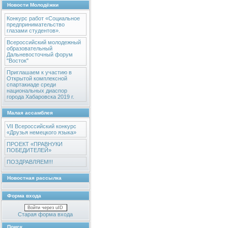
Новости Молодёжки
Конкурс работ «Социальное
предпринимательство
глазами студентов».
Всероссийский молодежный
образовательный
Дальневосточный форум
"Восток"
Приглашаем к участию в
Открытой комплексной
спартакиаде среди
национальных диаспор
города Хабаровска 2019 г.
Малая ассамблея
VII Всероссийский конкурс
«Друзья немецкого языка»
ПРОЕКТ «ПРАВНУКИ
ПОБЕДИТЕЛЕЙ»
ПОЗДРАВЛЯЕМ!!!
Новостная рассылка
Форма входа
Войти через uID
Старая форма входа
Поиск