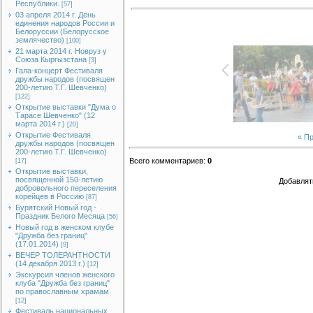
Республики.
[57]
03 апреля 2014 г. День
единения народов России и
Белоруссии (Белорусское
землячество)
[100]
21 марта 2014 г. Новруз у
Союза Кыргызстана
[3]
Гала-концерт Фестиваля
дружбы народов (посвящен
200-летию Т.Г. Шевченко)
[122]
Открытие выставки "Дума о
Тарасе Шевченко" (12
марта 2014 г.)
[20]
Открытие Фестиваля
« П
дружбы народов (посвящен
200-летию Т.Г. Шевченко)
Всего комментариев
:
0
[17]
Открытие выставки,
посвященной 150-летию
Добавлят
добровольного переселения
корейцев в Россию
[87]
Бурятский Новый год -
Праздник Белого Месяца
[56]
Новый год в женском клубе
"Дружба без границ"
(17.01.2014)
[9]
ВЕЧЕР ТОЛЕРАНТНОСТИ
(14 декабря 2013 г.)
[12]
Экскурсия членов женского
клуба "Дружба без границ"
по православным храмам
[12]
Фестиваль национальных