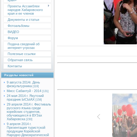
края»
Проекты Ассамблеи
народов Хабаровского
края и ее членов
Документы и статьи
Фотоальбомы
ВИДЕО
Форум
Подача сведений об
интернет-угрозах
Полезные ссылки
Обратная связь
Контакты
Разделы новостей
9 августа 2014г. День
физкультурника
[119]
Мисс Сабантуй - 2014
[131]
24 мая 2014 г. Якутский
праздник ЫСЫАХ
[158]
29 апреля 2014 г. Фестиваль
русского языка среди
корейских студентов,
обучающихся в ВУЗах
Хабаровска
[230]
9 апреля 2014 г.
Презентация туристской
продукции Корейской
Народно-Демократической