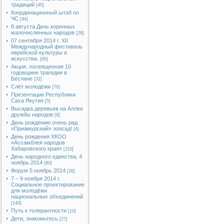
традиций
[45]
Координационный штаб по
ЧС
[44]
8 августа День коренных
малочисленных народов
[28]
07 сентября 2014 г. XII
Международный фестиваль
еврейской культуры и
искусства.
[60]
Акция, посвященная 10
годовщине трагедии в
Беслане
[32]
Слёт молодёжи
[70]
Презентации Республики
Саха Якутия
[5]
Высадка деревьев на Аллее
дружбы народов
[9]
День рождению очень рад
«Приамурский» зоосад!
[4]
День рождения ХКОО
«Ассамблея народов
Хабаровского края»
[110]
День народного единства, 4
ноябрь 2014
[80]
Форум 5 ноябрь 2014
[26]
7 – 9 ноября 2014 г.
Социальное проектирование
для молодёжи
национальных объединений
[140]
Путь к толерантности
[10]
Дети, знакомьтесь
[27]