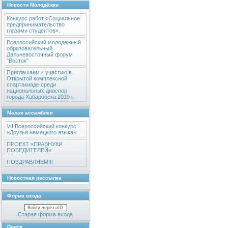
Новости Молодёжки
Конкурс работ «Социальное
предпринимательство
глазами студентов».
Всероссийский молодежный
образовательный
Дальневосточный форум
"Восток"
Приглашаем к участию в
Открытой комплексной
спартакиаде среди
национальных диаспор
города Хабаровска 2019 г.
Малая ассамблея
VII Всероссийский конкурс
«Друзья немецкого языка»
ПРОЕКТ «ПРАВНУКИ
ПОБЕДИТЕЛЕЙ»
ПОЗДРАВЛЯЕМ!!!
Новостная рассылка
Форма входа
Войти через uID
Старая форма входа
Поиск