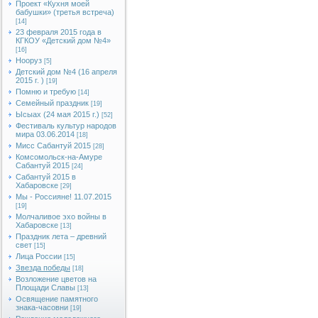
Проект «Кухня моей
бабушки» (третья встреча)
[14]
23 февраля 2015 года в
КГКОУ «Детский дом №4»
[16]
Нооруз
[5]
Детский дом №4 (16 апреля
2015 г. )
[19]
Помню и требую
[14]
Семейный праздник
[19]
Ысыах (24 мая 2015 г.)
[52]
Фестиваль культур народов
мира 03.06.2014
[18]
Мисс Сабантуй 2015
[28]
Комсомольск-на-Амуре
Сабантуй 2015
[24]
Сабантуй 2015 в
Хабаровске
[29]
Мы - Россияне! 11.07.2015
[19]
Молчаливое эхо войны в
Хабаровске
[13]
Праздник лета – древний
свет
[15]
Лица России
[15]
Звезда победы
[18]
Возложение цветов на
Площади Славы
[13]
Освящение памятного
знака-часовни
[19]