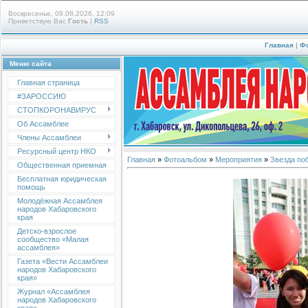
Воскресенье, 09.08.2026, 12:09
Приветствую Вас
Гость
|
RSS
Главная
|
Ф
Меню сайта
Главная страница
#ЗАРОССИЮ
СТОПКОРОНАВИРУС
Об Ассамблее
Члены Ассамблеи
Ресурсный центр НКО
Главная
»
Фотоальбом
»
Мероприятия
»
Звезда по
Общественная приемная
Бесплатная юридическая
помощь
Молодёжная Ассамблея
народов Хабаровского
края
Детско-взрослое
сообщество «Малая
ассамблея»
Газета «Вести Ассамблеи
народов Хабаровского
края»
Журнал «Ассамблея
народов Хабаровского