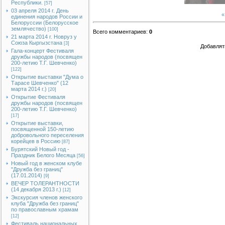
Республики.
[57]
03 апреля 2014 г. День
«
единения народов России и
Белоруссии (Белорусское
землячество)
[100]
Всего комментариев
:
0
21 марта 2014 г. Новруз у
Союза Кыргызстана
[3]
Добавлят
Гала-концерт Фестиваля
дружбы народов (посвящен
200-летию Т.Г. Шевченко)
[122]
Открытие выставки "Дума о
Тарасе Шевченко" (12
марта 2014 г.)
[20]
Открытие Фестиваля
дружбы народов (посвящен
200-летию Т.Г. Шевченко)
[17]
Открытие выставки,
посвященной 150-летию
добровольного переселения
корейцев в Россию
[87]
Бурятский Новый год -
Праздник Белого Месяца
[56]
Новый год в женском клубе
"Дружба без границ"
(17.01.2014)
[9]
ВЕЧЕР ТОЛЕРАНТНОСТИ
(14 декабря 2013 г.)
[12]
Экскурсия членов женского
клуба "Дружба без границ"
по православным храмам
[12]
Фестиваль национальных