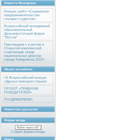
Новости Молодёжки
Конкурс работ «Социальное
предпринимательство
глазами студентов».
Всероссийский молодежный
образовательный
Дальневосточный форум
"Восток"
Приглашаем к участию в
Открытой комплексной
спартакиаде среди
национальных диаспор
города Хабаровска 2019 г.
Малая ассамблея
VII Всероссийский конкурс
«Друзья немецкого языка»
ПРОЕКТ «ПРАВНУКИ
ПОБЕДИТЕЛЕЙ»
ПОЗДРАВЛЯЕМ!!!
Новостная рассылка
Форма входа
Войти через uID
Старая форма входа
Поиск