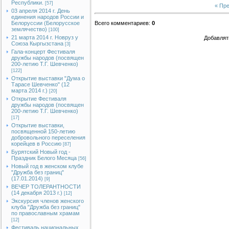
Республики.
[57]
« Пр
03 апреля 2014 г. День
единения народов России и
Белоруссии (Белорусское
Всего комментариев
:
0
землячество)
[100]
21 марта 2014 г. Новруз у
Добавлят
Союза Кыргызстана
[3]
Гала-концерт Фестиваля
дружбы народов (посвящен
200-летию Т.Г. Шевченко)
[122]
Открытие выставки "Дума о
Тарасе Шевченко" (12
марта 2014 г.)
[20]
Открытие Фестиваля
дружбы народов (посвящен
200-летию Т.Г. Шевченко)
[17]
Открытие выставки,
посвященной 150-летию
добровольного переселения
корейцев в Россию
[87]
Бурятский Новый год -
Праздник Белого Месяца
[56]
Новый год в женском клубе
"Дружба без границ"
(17.01.2014)
[9]
ВЕЧЕР ТОЛЕРАНТНОСТИ
(14 декабря 2013 г.)
[12]
Экскурсия членов женского
клуба "Дружба без границ"
по православным храмам
[12]
Фестиваль национальных