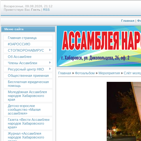
Воскресенье, 09.08.2026, 21:12
Приветствую Вас
Гость
|
RSS
Главная
|
Ф
Меню сайта
Главная страница
#ЗАРОССИЮ
СТОПКОРОНАВИРУС
Об Ассамблее
Члены Ассамблеи
Ресурсный центр НКО
Главная
»
Фотоальбом
»
Мероприятия
»
Слёт моло
Общественная приемная
Бесплатная юридическая
помощь
Молодёжная Ассамблея
народов Хабаровского
края
Детско-взрослое
сообщество «Малая
ассамблея»
Газета «Вести Ассамблеи
народов Хабаровского
края»
Журнал «Ассамблея
народов Хабаровского