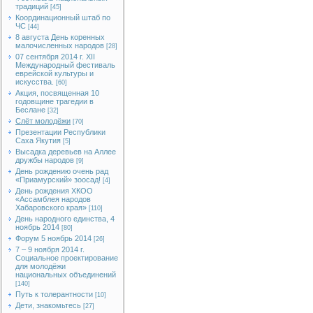
традиций
[45]
Координационный штаб по
ЧС
[44]
8 августа День коренных
малочисленных народов
[28]
07 сентября 2014 г. XII
Международный фестиваль
еврейской культуры и
искусства.
[60]
Акция, посвященная 10
годовщине трагедии в
Беслане
[32]
Слёт молодёжи
[70]
Презентации Республики
Саха Якутия
[5]
Высадка деревьев на Аллее
дружбы народов
[9]
День рождению очень рад
«Приамурский» зоосад!
[4]
День рождения ХКОО
«Ассамблея народов
Хабаровского края»
[110]
День народного единства, 4
ноябрь 2014
[80]
Форум 5 ноябрь 2014
[26]
7 – 9 ноября 2014 г.
Социальное проектирование
для молодёжи
национальных объединений
[140]
Путь к толерантности
[10]
Дети, знакомьтесь
[27]