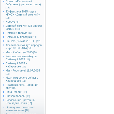
Проект «Кухня моей
бабушки» (третья встреча)
[14]
23 февраля 2015 года в
КГКОУ «Детский дом №4»
[16]
Нооруз
[5]
Детский дом №4 (16 апреля
2015 г. )
[19]
Помню и требую
[14]
Семейный праздник
[19]
Ысыах (24 мая 2015 г.)
[52]
Фестиваль культур народов
мира 03.06.2014
[18]
Мисс Сабантуй 2015
[28]
Комсомольск-на-Амуре
Сабантуй 2015
[24]
Сабантуй 2015 в
Хабаровске
[29]
Мы - Россияне! 11.07.2015
[19]
Молчаливое эхо войны в
Хабаровске
[13]
Праздник лета – древний
свет
[15]
Лица России
[15]
Звезда победы
[18]
Возложение цветов на
Площади Славы
[13]
Освящение памятного
знака-часовни
[19]