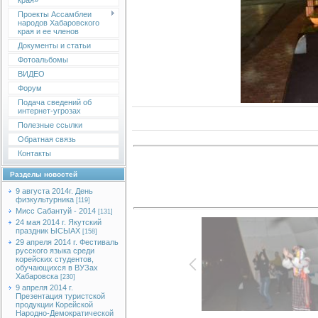
края»
Проекты Ассамблеи
народов Хабаровского
края и ее членов
Документы и статьи
Фотоальбомы
ВИДЕО
Форум
Подача сведений об
интернет-угрозах
Полезные ссылки
Обратная связь
Контакты
Разделы новостей
9 августа 2014г. День
физкультурника
[119]
Мисс Сабантуй - 2014
[131]
24 мая 2014 г. Якутский
праздник ЫСЫАХ
[158]
29 апреля 2014 г. Фестиваль
русского языка среди
корейских студентов,
обучающихся в ВУЗах
Хабаровска
[230]
9 апреля 2014 г.
Презентация туристской
продукции Корейской
Народно-Демократической