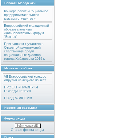
Новости Молодёжки
Конкурс работ «Социальное
предпринимательство
глазами студентов».
Всероссийский молодежный
образовательный
Дальневосточный форум
"Восток"
Приглашаем к участию в
Открытой комплексной
спартакиаде среди
национальных диаспор
города Хабаровска 2019 г.
Малая ассамблея
VII Всероссийский конкурс
«Друзья немецкого языка»
ПРОЕКТ «ПРАВНУКИ
ПОБЕДИТЕЛЕЙ»
ПОЗДРАВЛЯЕМ!!!
Новостная рассылка
Форма входа
Войти через uID
Старая форма входа
Поиск