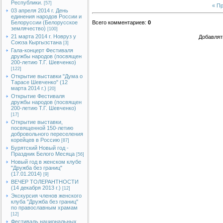
Республики.
[57]
« П
03 апреля 2014 г. День
единения народов России и
Белоруссии (Белорусское
Всего комментариев
:
0
землячество)
[100]
21 марта 2014 г. Новруз у
Добавлят
Союза Кыргызстана
[3]
Гала-концерт Фестиваля
дружбы народов (посвящен
200-летию Т.Г. Шевченко)
[122]
Открытие выставки "Дума о
Тарасе Шевченко" (12
марта 2014 г.)
[20]
Открытие Фестиваля
дружбы народов (посвящен
200-летию Т.Г. Шевченко)
[17]
Открытие выставки,
посвященной 150-летию
добровольного переселения
корейцев в Россию
[87]
Бурятский Новый год -
Праздник Белого Месяца
[56]
Новый год в женском клубе
"Дружба без границ"
(17.01.2014)
[9]
ВЕЧЕР ТОЛЕРАНТНОСТИ
(14 декабря 2013 г.)
[12]
Экскурсия членов женского
клуба "Дружба без границ"
по православным храмам
[12]
Фестиваль национальных