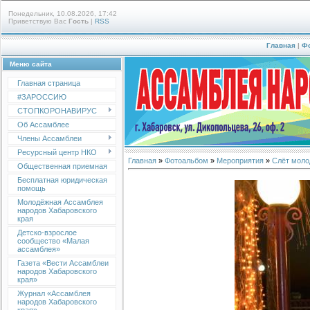
Понедельник, 10.08.2026, 17:42
Приветствую Вас
Гость
|
RSS
Главная
|
Ф
Меню сайта
Главная страница
#ЗАРОССИЮ
СТОПКОРОНАВИРУС
Об Ассамблее
Члены Ассамблеи
Ресурсный центр НКО
Главная
»
Фотоальбом
»
Мероприятия
»
Слёт моло
Общественная приемная
Бесплатная юридическая
помощь
Молодёжная Ассамблея
народов Хабаровского
края
Детско-взрослое
сообщество «Малая
ассамблея»
Газета «Вести Ассамблеи
народов Хабаровского
края»
Журнал «Ассамблея
народов Хабаровского