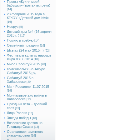
Проект «Кухня моей
бабушки» (третья встреча)
[14]
23 февраля 2015 года в
КГКОУ «Детский дом №4»
[16]
Нооруз
[5]
Детский дом №4 (16 апреля
2015 г. )
[19]
Помню и требую
[14]
Семейный праздник
[19]
Ысыах (24 мая 2015 г.)
[52]
Фестиваль культур народов
мира 03.06.2014
[18]
Мисс Сабантуй 2015
[28]
Комсомольск-на-Амуре
Сабантуй 2015
[24]
Сабантуй 2015 в
Хабаровске
[29]
Мы - Россияне! 11.07.2015
[19]
Молчаливое эхо войны в
Хабаровске
[13]
Праздник лета – древний
свет
[15]
Лица России
[15]
Звезда победы
[18]
Возложение цветов на
Площади Славы
[13]
Освящение памятного
знака-часовни
[19]