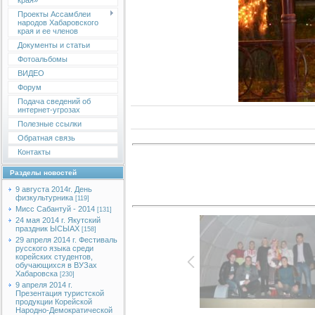
края»
Проекты Ассамблеи
народов Хабаровского
края и ее членов
Документы и статьи
Фотоальбомы
ВИДЕО
Форум
Подача сведений об
интернет-угрозах
Полезные ссылки
Обратная связь
Контакты
Разделы новостей
9 августа 2014г. День
физкультурника
[119]
Мисс Сабантуй - 2014
[131]
24 мая 2014 г. Якутский
праздник ЫСЫАХ
[158]
29 апреля 2014 г. Фестиваль
русского языка среди
корейских студентов,
обучающихся в ВУЗах
Хабаровска
[230]
9 апреля 2014 г.
Презентация туристской
продукции Корейской
Народно-Демократической