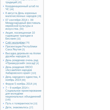
традиций
[45]
Координационный штаб по
ЧС
[44]
8 августа День коренных
малочисленных народов
[28]
07 сентября 2014 г. XII
Международный фестиваль
еврейской культуры и
искусства.
[60]
Акция, посвященная 10
годовщине трагедии в
Беслане
[32]
Слёт молодёжи
[70]
Презентации Республики
Саха Якутия
[5]
Высадка деревьев на Аллее
дружбы народов
[9]
День рождению очень рад
«Приамурский» зоосад!
[4]
День рождения ХКОО
«Ассамблея народов
Хабаровского края»
[110]
День народного единства, 4
ноябрь 2014
[80]
Форум 5 ноябрь 2014
[26]
7 – 9 ноября 2014 г.
Социальное проектирование
для молодёжи
национальных объединений
[140]
Путь к толерантности
[10]
Дети, знакомьтесь
[27]