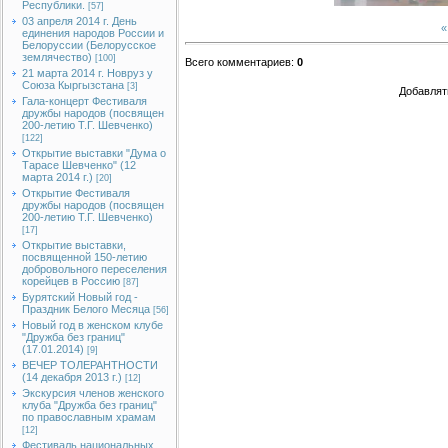
Республики.
[57]
03 апреля 2014 г. День
«
единения народов России и
Белоруссии (Белорусское
землячество)
[100]
Всего комментариев
:
0
21 марта 2014 г. Новруз у
Союза Кыргызстана
[3]
Добавлят
Гала-концерт Фестиваля
дружбы народов (посвящен
200-летию Т.Г. Шевченко)
[122]
Открытие выставки "Дума о
Тарасе Шевченко" (12
марта 2014 г.)
[20]
Открытие Фестиваля
дружбы народов (посвящен
200-летию Т.Г. Шевченко)
[17]
Открытие выставки,
посвященной 150-летию
добровольного переселения
корейцев в Россию
[87]
Бурятский Новый год -
Праздник Белого Месяца
[56]
Новый год в женском клубе
"Дружба без границ"
(17.01.2014)
[9]
ВЕЧЕР ТОЛЕРАНТНОСТИ
(14 декабря 2013 г.)
[12]
Экскурсия членов женского
клуба "Дружба без границ"
по православным храмам
[12]
Фестиваль национальных