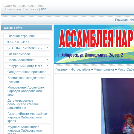
Суббота, 08.08.2026, 01:58
Приветствую Вас
Гость
|
RSS
Главная
|
Ф
Меню сайта
Главная страница
#ЗАРОССИЮ
СТОПКОРОНАВИРУС
Об Ассамблее
Члены Ассамблеи
Ресурсный центр НКО
Главная
»
Фотоальбом
»
Мероприятия
»
Мисс Саба
Общественная приемная
Бесплатная юридическая
помощь
Молодёжная Ассамблея
народов Хабаровского
края
Детско-взрослое
сообщество «Малая
ассамблея»
Газета «Вести Ассамблеи
народов Хабаровского
края»
Журнал «Ассамблея
народов Хабаровского