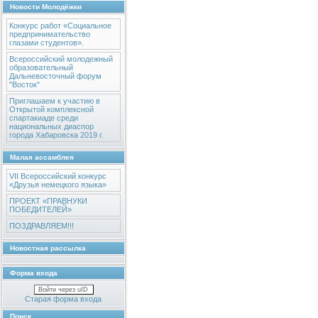
Новости Молодёжки
Конкурс работ «Социальное
предпринимательство
глазами студентов».
Всероссийский молодежный
образовательный
Дальневосточный форум
"Восток"
Приглашаем к участию в
Открытой комплексной
спартакиаде среди
национальных диаспор
города Хабаровска 2019 г.
Малая ассамблея
VII Всероссийский конкурс
«Друзья немецкого языка»
ПРОЕКТ «ПРАВНУКИ
ПОБЕДИТЕЛЕЙ»
ПОЗДРАВЛЯЕМ!!!
Новостная рассылка
Форма входа
Войти через uID
Старая форма входа
Поиск