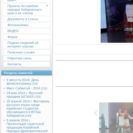
края»
Проекты Ассамблеи
народов Хабаровского
края и ее членов
Документы и статьи
Фотоальбомы
ВИДЕО
Форум
Подача сведений об
интернет-угрозах
Полезные ссылки
Обратная связь
Контакты
Разделы новостей
9 августа 2014г. День
физкультурника
[119]
Мисс Сабантуй - 2014
[131]
24 мая 2014 г. Якутский
праздник ЫСЫАХ
[158]
29 апреля 2014 г. Фестиваль
русского языка среди
корейских студентов,
обучающихся в ВУЗах
Хабаровска
[230]
9 апреля 2014 г.
Презентация туристской
продукции Корейской
Народно-Демократической