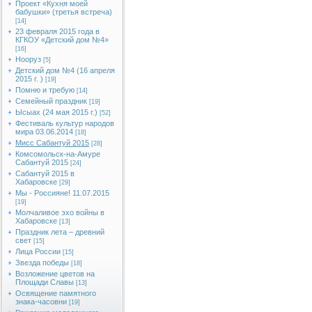
Проект «Кухня моей
бабушки» (третья встреча)
[14]
23 февраля 2015 года в
КГКОУ «Детский дом №4»
[16]
Нооруз
[5]
Детский дом №4 (16 апреля
2015 г. )
[19]
Помню и требую
[14]
Семейный праздник
[19]
Ысыах (24 мая 2015 г.)
[52]
Фестиваль культур народов
мира 03.06.2014
[18]
Мисс Сабантуй 2015
[28]
Комсомольск-на-Амуре
Сабантуй 2015
[24]
Сабантуй 2015 в
Хабаровске
[29]
Мы - Россияне! 11.07.2015
[19]
Молчаливое эхо войны в
Хабаровске
[13]
Праздник лета – древний
свет
[15]
Лица России
[15]
Звезда победы
[18]
Возложение цветов на
Площади Славы
[13]
Освящение памятного
знака-часовни
[19]