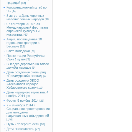
традиций
[45]
Координационный штаб по
ЧС
[44]
8 августа День коренных
малочисленных народов
[28]
07 сентября 2014 г. XII
Международный фестиваль
еврейской культуры и
искусства.
[60]
Акция, посвященная 10
годовщине трагедии в
Беслане
[32]
Слёт молодёжи
[70]
Презентации Республики
Саха Якутия
[5]
Высадка деревьев на Аллее
дружбы народов
[9]
День рождению очень рад
«Приамурский» зоосад!
[4]
День рождения ХКОО
«Ассамблея народов
Хабаровского края»
[110]
День народного единства, 4
ноябрь 2014
[80]
Форум 5 ноябрь 2014
[26]
7 – 9 ноября 2014 г.
Социальное проектирование
для молодёжи
национальных объединений
[140]
Путь к толерантности
[10]
Дети, знакомьтесь
[27]