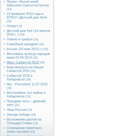
Проект «Кухня моей
бабушки» (третья встреча)
[14]
23 февраля 2015 года в
КГКОУ «Детский дом №4»
[16]
Нооруз
[5]
Детский дом №4 (16 апреля
2015 г. )
[19]
Помню и требую
[14]
Семейный праздник
[19]
Ысыах (24 мая 2015 г.)
[52]
Фестиваль культур народов
мира 03.06.2014
[18]
Мисс Сабантуй 2015
[28]
Комсомольск-на-Амуре
Сабантуй 2015
[24]
Сабантуй 2015 в
Хабаровске
[29]
Мы - Россияне! 11.07.2015
[19]
Молчаливое эхо войны в
Хабаровске
[13]
Праздник лета – древний
свет
[15]
Лица России
[15]
Звезда победы
[18]
Возложение цветов на
Площади Славы
[13]
Освящение памятного
знака-часовни
[19]