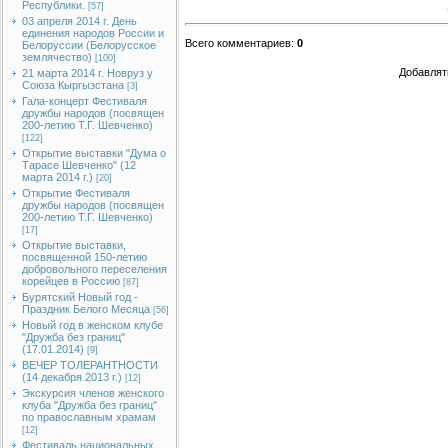
Республики.
[57]
03 апреля 2014 г. День
единения народов России и
Всего комментариев
:
0
Белоруссии (Белорусское
землячество)
[100]
Добавлят
21 марта 2014 г. Новруз у
Союза Кыргызстана
[3]
Гала-концерт Фестиваля
дружбы народов (посвящен
200-летию Т.Г. Шевченко)
[122]
Открытие выставки "Дума о
Тарасе Шевченко" (12
марта 2014 г.)
[20]
Открытие Фестиваля
дружбы народов (посвящен
200-летию Т.Г. Шевченко)
[17]
Открытие выставки,
посвященной 150-летию
добровольного переселения
корейцев в Россию
[87]
Бурятский Новый год -
Праздник Белого Месяца
[56]
Новый год в женском клубе
"Дружба без границ"
(17.01.2014)
[9]
ВЕЧЕР ТОЛЕРАНТНОСТИ
(14 декабря 2013 г.)
[12]
Экскурсия членов женского
клуба "Дружба без границ"
по православным храмам
[12]
Фестиваль национальных