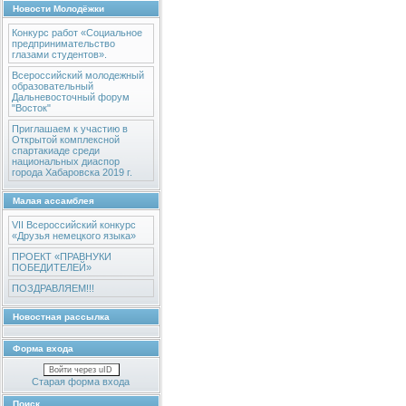
Новости Молодёжки
Конкурс работ «Социальное
предпринимательство
глазами студентов».
Всероссийский молодежный
образовательный
Дальневосточный форум
"Восток"
Приглашаем к участию в
Открытой комплексной
спартакиаде среди
национальных диаспор
города Хабаровска 2019 г.
Малая ассамблея
VII Всероссийский конкурс
«Друзья немецкого языка»
ПРОЕКТ «ПРАВНУКИ
ПОБЕДИТЕЛЕЙ»
ПОЗДРАВЛЯЕМ!!!
Новостная рассылка
Форма входа
Войти через uID
Старая форма входа
Поиск