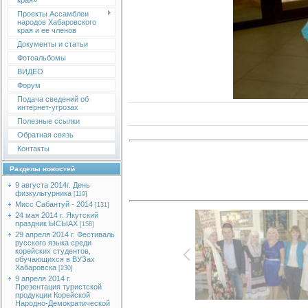
края»
Проекты Ассамблеи
народов Хабаровского
края и ее членов
Документы и статьи
Фотоальбомы
ВИДЕО
Форум
Подача сведений об
интернет-угрозах
Полезные ссылки
Обратная связь
Контакты
Разделы новостей
9 августа 2014г. День
физкультурника
[119]
Мисс Сабантуй - 2014
[131]
24 мая 2014 г. Якутский
праздник ЫСЫАХ
[158]
29 апреля 2014 г. Фестиваль
русского языка среди
корейских студентов,
обучающихся в ВУЗах
Хабаровска
[230]
9 апреля 2014 г.
Презентация туристской
продукции Корейской
Народно-Демократической