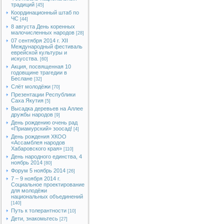
традиций
[45]
Координационный штаб по
ЧС
[44]
8 августа День коренных
малочисленных народов
[28]
07 сентября 2014 г. XII
Международный фестиваль
еврейской культуры и
искусства.
[60]
Акция, посвященная 10
годовщине трагедии в
Беслане
[32]
Слёт молодёжи
[70]
Презентации Республики
Саха Якутия
[5]
Высадка деревьев на Аллее
дружбы народов
[9]
День рождению очень рад
«Приамурский» зоосад!
[4]
День рождения ХКОО
«Ассамблея народов
Хабаровского края»
[110]
День народного единства, 4
ноябрь 2014
[80]
Форум 5 ноябрь 2014
[26]
7 – 9 ноября 2014 г.
Социальное проектирование
для молодёжи
национальных объединений
[140]
Путь к толерантности
[10]
Дети, знакомьтесь
[27]