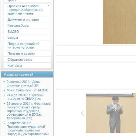
края»
Проекты Ассамблеи
народов Хабаровского
края и ее членов
Документы и статьи
Фотоальбомы
ВИДЕО
Форум
Подача сведений об
интернет-угрозах
Полезные ссылки
Обратная связь
Контакты
Разделы новостей
9 августа 2014г. День
физкультурника
[119]
Мисс Сабантуй - 2014
[131]
24 мая 2014 г. Якутский
праздник ЫСЫАХ
[158]
29 апреля 2014 г. Фестиваль
русского языка среди
корейских студентов,
обучающихся в ВУЗах
Хабаровска
[230]
9 апреля 2014 г.
Презентация туристской
продукции Корейской
Народно-Демократической