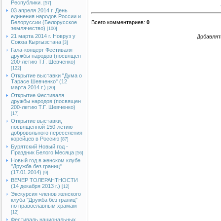
Республики.
[57]
03 апреля 2014 г. День
единения народов России и
Белоруссии (Белорусское
Всего комментариев
:
0
землячество)
[100]
21 марта 2014 г. Новруз у
Добавлят
Союза Кыргызстана
[3]
Гала-концерт Фестиваля
дружбы народов (посвящен
200-летию Т.Г. Шевченко)
[122]
Открытие выставки "Дума о
Тарасе Шевченко" (12
марта 2014 г.)
[20]
Открытие Фестиваля
дружбы народов (посвящен
200-летию Т.Г. Шевченко)
[17]
Открытие выставки,
посвященной 150-летию
добровольного переселения
корейцев в Россию
[87]
Бурятский Новый год -
Праздник Белого Месяца
[56]
Новый год в женском клубе
"Дружба без границ"
(17.01.2014)
[9]
ВЕЧЕР ТОЛЕРАНТНОСТИ
(14 декабря 2013 г.)
[12]
Экскурсия членов женского
клуба "Дружба без границ"
по православным храмам
[12]
Фестиваль национальных