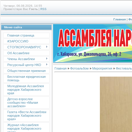
Четверг, 06.08.2026, 14:55
Приветствую Вас
Гость
|
RSS
Главная
|
Ф
Меню сайта
Главная страница
#ЗАРОССИЮ
СТОПКОРОНАВИРУС
Об Ассамблее
Члены Ассамблеи
Ресурсный центр НКО
Главная
»
Фотоальбом
»
Мероприятия
»
Фестиваль
Общественная приемная
Бесплатная юридическая
помощь
Молодёжная Ассамблея
народов Хабаровского
края
Детско-взрослое
сообщество «Малая
ассамблея»
Газета «Вести Ассамблеи
народов Хабаровского
края»
Журнал «Ассамблея
народов Хабаровского