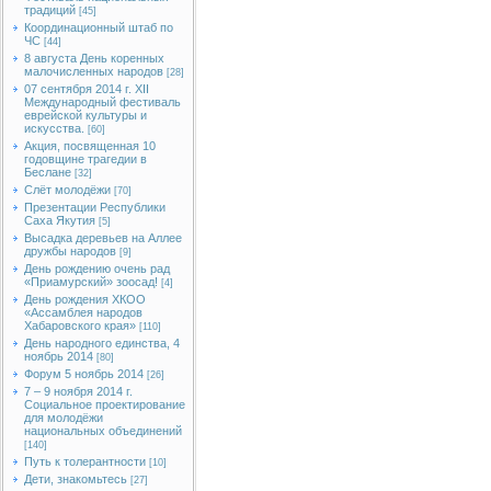
традиций
[45]
Координационный штаб по
ЧС
[44]
8 августа День коренных
малочисленных народов
[28]
07 сентября 2014 г. XII
Международный фестиваль
еврейской культуры и
искусства.
[60]
Акция, посвященная 10
годовщине трагедии в
Беслане
[32]
Слёт молодёжи
[70]
Презентации Республики
Саха Якутия
[5]
Высадка деревьев на Аллее
дружбы народов
[9]
День рождению очень рад
«Приамурский» зоосад!
[4]
День рождения ХКОО
«Ассамблея народов
Хабаровского края»
[110]
День народного единства, 4
ноябрь 2014
[80]
Форум 5 ноябрь 2014
[26]
7 – 9 ноября 2014 г.
Социальное проектирование
для молодёжи
национальных объединений
[140]
Путь к толерантности
[10]
Дети, знакомьтесь
[27]