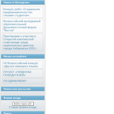
Новости Молодёжки
Конкурс работ «Социальное
предпринимательство
глазами студентов».
Всероссийский молодежный
образовательный
Дальневосточный форум
"Восток"
Приглашаем к участию в
Открытой комплексной
спартакиаде среди
национальных диаспор
города Хабаровска 2019 г.
Малая ассамблея
VII Всероссийский конкурс
«Друзья немецкого языка»
ПРОЕКТ «ПРАВНУКИ
ПОБЕДИТЕЛЕЙ»
ПОЗДРАВЛЯЕМ!!!
Новостная рассылка
Форма входа
Войти через uID
Старая форма входа
Поиск