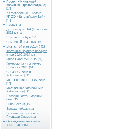
Проект «Кухня моей
бабушки» (третья встреча)
[14]
23 февраля 2015 года в
КГКОУ «Детский дом №4»
[16]
Нооруз
[5]
Детский дом №4 (16 апреля
2015 г. )
[19]
Помню и требую
[14]
Семейный праздник
[19]
Ысыах (24 мая 2015 г.)
[52]
Фестиваль культур народов
мира 03.06.2014
[18]
Мисс Сабантуй 2015
[28]
Комсомольск-на-Амуре
Сабантуй 2015
[24]
Сабантуй 2015 в
Хабаровске
[29]
Мы - Россияне! 11.07.2015
[19]
Молчаливое эхо войны в
Хабаровске
[13]
Праздник лета – древний
свет
[15]
Лица России
[15]
Звезда победы
[18]
Возложение цветов на
Площади Славы
[13]
Освящение памятного
знака-часовни
[19]