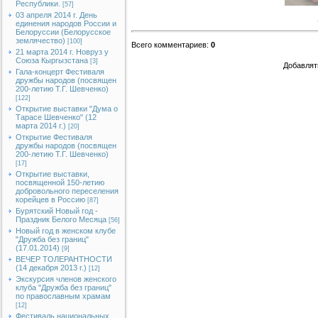
Республики.
[57]
03 апреля 2014 г. День
единения народов России и
Белоруссии (Белорусское
землячество)
[100]
Всего комментариев
:
0
21 марта 2014 г. Новруз у
Союза Кыргызстана
[3]
Добавлят
Гала-концерт Фестиваля
дружбы народов (посвящен
200-летию Т.Г. Шевченко)
[122]
Открытие выставки "Дума о
Тарасе Шевченко" (12
марта 2014 г.)
[20]
Открытие Фестиваля
дружбы народов (посвящен
200-летию Т.Г. Шевченко)
[17]
Открытие выставки,
посвященной 150-летию
добровольного переселения
корейцев в Россию
[87]
Бурятский Новый год -
Праздник Белого Месяца
[56]
Новый год в женском клубе
"Дружба без границ"
(17.01.2014)
[9]
ВЕЧЕР ТОЛЕРАНТНОСТИ
(14 декабря 2013 г.)
[12]
Экскурсия членов женского
клуба "Дружба без границ"
по православным храмам
[12]
Фестиваль национальных