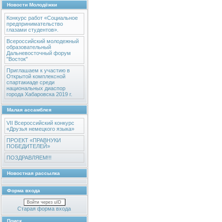
Новости Молодёжки
Конкурс работ «Социальное
предпринимательство
глазами студентов».
Всероссийский молодежный
образовательный
Дальневосточный форум
"Восток"
Приглашаем к участию в
Открытой комплексной
спартакиаде среди
национальных диаспор
города Хабаровска 2019 г.
Малая ассамблея
VII Всероссийский конкурс
«Друзья немецкого языка»
ПРОЕКТ «ПРАВНУКИ
ПОБЕДИТЕЛЕЙ»
ПОЗДРАВЛЯЕМ!!!
Новостная рассылка
Форма входа
Войти через uID
Старая форма входа
Поиск