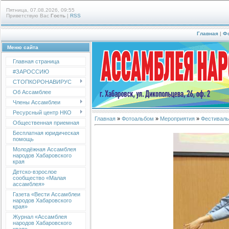
Пятница, 07.08.2026, 09:55
Приветствую Вас
Гость
|
RSS
Главная
|
Ф
Меню сайта
Главная страница
#ЗАРОССИЮ
СТОПКОРОНАВИРУС
Об Ассамблее
Члены Ассамблеи
Ресурсный центр НКО
Главная
»
Фотоальбом
»
Мероприятия
»
Фестиваль
Общественная приемная
Бесплатная юридическая
помощь
Молодёжная Ассамблея
народов Хабаровского
края
Детско-взрослое
сообщество «Малая
ассамблея»
Газета «Вести Ассамблеи
народов Хабаровского
края»
Журнал «Ассамблея
народов Хабаровского