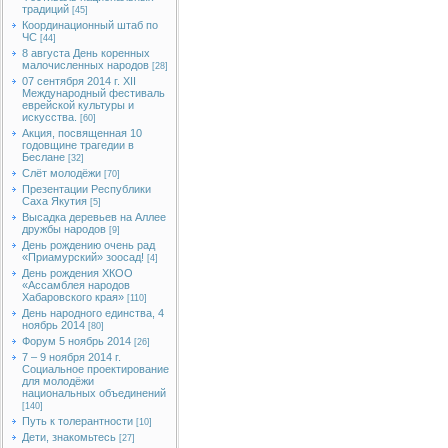
традиций
[45]
Координационный штаб по
ЧС
[44]
8 августа День коренных
малочисленных народов
[28]
07 сентября 2014 г. XII
Международный фестиваль
еврейской культуры и
искусства.
[60]
Акция, посвященная 10
годовщине трагедии в
Беслане
[32]
Слёт молодёжи
[70]
Презентации Республики
Саха Якутия
[5]
Высадка деревьев на Аллее
дружбы народов
[9]
День рождению очень рад
«Приамурский» зоосад!
[4]
День рождения ХКОО
«Ассамблея народов
Хабаровского края»
[110]
День народного единства, 4
ноябрь 2014
[80]
Форум 5 ноябрь 2014
[26]
7 – 9 ноября 2014 г.
Социальное проектирование
для молодёжи
национальных объединений
[140]
Путь к толерантности
[10]
Дети, знакомьтесь
[27]