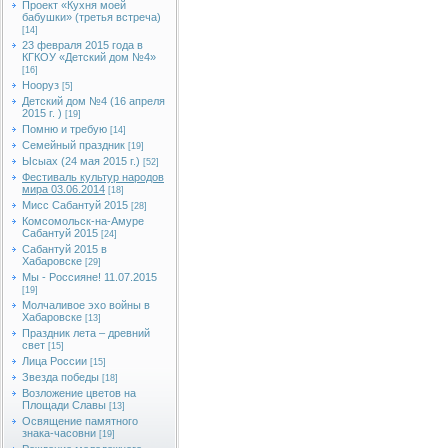
Проект «Кухня моей
бабушки» (третья встреча)
[14]
23 февраля 2015 года в
КГКОУ «Детский дом №4»
[16]
Нооруз
[5]
Детский дом №4 (16 апреля
2015 г. )
[19]
Помню и требую
[14]
Семейный праздник
[19]
Ысыах (24 мая 2015 г.)
[52]
Фестиваль культур народов
мира 03.06.2014
[18]
Мисс Сабантуй 2015
[28]
Комсомольск-на-Амуре
Сабантуй 2015
[24]
Сабантуй 2015 в
Хабаровске
[29]
Мы - Россияне! 11.07.2015
[19]
Молчаливое эхо войны в
Хабаровске
[13]
Праздник лета – древний
свет
[15]
Лица России
[15]
Звезда победы
[18]
Возложение цветов на
Площади Славы
[13]
Освящение памятного
знака-часовни
[19]