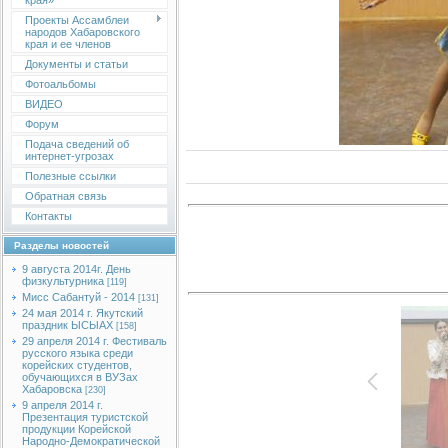
края»
Проекты Ассамблеи
народов Хабаровского
края и ее членов
Документы и статьи
Фотоальбомы
ВИДЕО
Форум
Подача сведений об
интернет-угрозах
Полезные ссылки
Обратная связь
Контакты
Разделы новостей
9 августа 2014г. День
физкультурника
[119]
Мисс Сабантуй - 2014
[131]
24 мая 2014 г. Якутский
праздник ЫСЫАХ
[158]
29 апреля 2014 г. Фестиваль
русского языка среди
корейских студентов,
обучающихся в ВУЗах
Хабаровска
[230]
9 апреля 2014 г.
Презентация туристской
продукции Корейской
Народно-Демократической