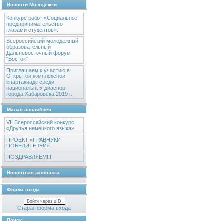
Новости Молодёжки
Конкурс работ «Социальное
предпринимательство
глазами студентов».
Всероссийский молодежный
образовательный
Дальневосточный форум
"Восток"
Приглашаем к участию в
Открытой комплексной
спартакиаде среди
национальных диаспор
города Хабаровска 2019 г.
Малая ассамблея
VII Всероссийский конкурс
«Друзья немецкого языка»
ПРОЕКТ «ПРАВНУКИ
ПОБЕДИТЕЛЕЙ»
ПОЗДРАВЛЯЕМ!!!
Новостная рассылка
Форма входа
Войти через uID
Старая форма входа
Поиск