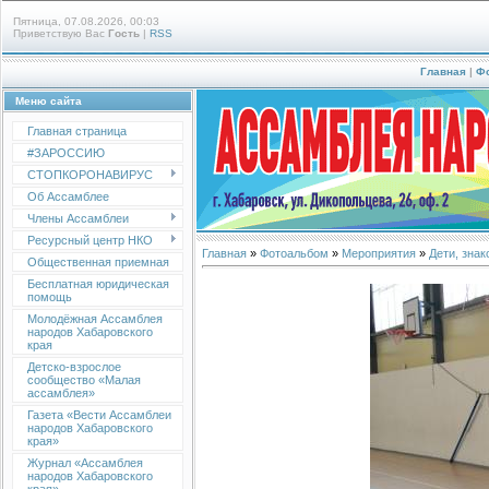
Пятница, 07.08.2026, 00:03
Приветствую Вас
Гость
|
RSS
Главная
|
Ф
Меню сайта
Главная страница
#ЗАРОССИЮ
СТОПКОРОНАВИРУС
Об Ассамблее
Члены Ассамблеи
Ресурсный центр НКО
Главная
»
Фотоальбом
»
Мероприятия
»
Дети, зна
Общественная приемная
Бесплатная юридическая
помощь
Молодёжная Ассамблея
народов Хабаровского
края
Детско-взрослое
сообщество «Малая
ассамблея»
Газета «Вести Ассамблеи
народов Хабаровского
края»
Журнал «Ассамблея
народов Хабаровского