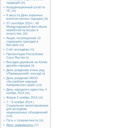
традиций
[45]
Координационный штаб по
ЧС
[44]
8 августа День коренных
малочисленных народов
[28]
07 сентября 2014 г. XII
Международный фестиваль
еврейской культуры и
искусства.
[60]
Акция, посвященная 10
годовщине трагедии в
Беслане
[32]
Слёт молодёжи
[70]
Презентации Республики
Саха Якутия
[5]
Высадка деревьев на Аллее
дружбы народов
[9]
День рождению очень рад
«Приамурский» зоосад!
[4]
День рождения ХКОО
«Ассамблея народов
Хабаровского края»
[110]
День народного единства, 4
ноябрь 2014
[80]
Форум 5 ноябрь 2014
[26]
7 – 9 ноября 2014 г.
Социальное проектирование
для молодёжи
национальных объединений
[140]
Путь к толерантности
[10]
Дети, знакомьтесь
[27]