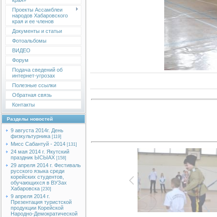
края»
Проекты Ассамблеи
народов Хабаровского
края и ее членов
Документы и статьи
Фотоальбомы
ВИДЕО
Форум
Подача сведений об
интернет-угрозах
Полезные ссылки
Обратная связь
Контакты
Разделы новостей
9 августа 2014г. День
физкультурника
[119]
Мисс Сабантуй - 2014
[131]
24 мая 2014 г. Якутский
праздник ЫСЫАХ
[158]
29 апреля 2014 г. Фестиваль
русского языка среди
корейских студентов,
обучающихся в ВУЗах
Хабаровска
[230]
9 апреля 2014 г.
Презентация туристской
продукции Корейской
Народно-Демократической