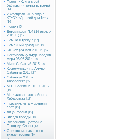
Проект «Кухня моей
бабушки» (третья встреча)
[14]
23 февраля 2015 года в
КГКОУ «Детский дом №4»
[16]
Нооруз
[5]
Детский дом №4 (16 апреля
2015 г. )
[19]
Помню и требую
[14]
Семейный праздник
[19]
Ысыах (24 мая 2015 г.)
[52]
Фестиваль культур народов
мира 03.06.2014
[18]
Мисс Сабантуй 2015
[28]
Комсомольск-на-Амуре
Сабантуй 2015
[24]
Сабантуй 2015 в
Хабаровске
[29]
Мы - Россияне! 11.07.2015
[19]
Молчаливое эхо войны в
Хабаровске
[13]
Праздник лета – древний
свет
[15]
Лица России
[15]
Звезда победы
[18]
Возложение цветов на
Площади Славы
[13]
Освящение памятного
знака-часовни
[19]