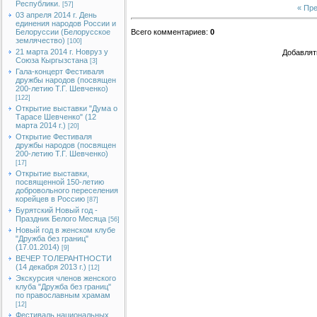
Республики.
[57]
« Пр
03 апреля 2014 г. День
единения народов России и
Белоруссии (Белорусское
Всего комментариев
:
0
землячество)
[100]
21 марта 2014 г. Новруз у
Добавлят
Союза Кыргызстана
[3]
Гала-концерт Фестиваля
дружбы народов (посвящен
200-летию Т.Г. Шевченко)
[122]
Открытие выставки "Дума о
Тарасе Шевченко" (12
марта 2014 г.)
[20]
Открытие Фестиваля
дружбы народов (посвящен
200-летию Т.Г. Шевченко)
[17]
Открытие выставки,
посвященной 150-летию
добровольного переселения
корейцев в Россию
[87]
Бурятский Новый год -
Праздник Белого Месяца
[56]
Новый год в женском клубе
"Дружба без границ"
(17.01.2014)
[9]
ВЕЧЕР ТОЛЕРАНТНОСТИ
(14 декабря 2013 г.)
[12]
Экскурсия членов женского
клуба "Дружба без границ"
по православным храмам
[12]
Фестиваль национальных