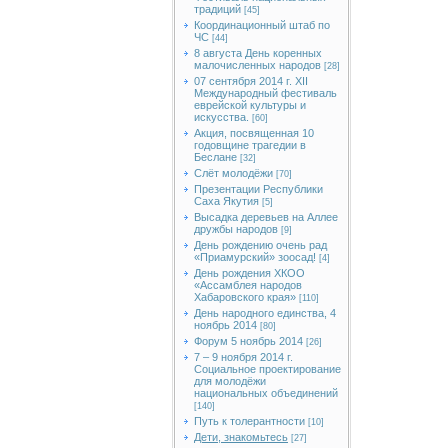
традиций
[45]
Координационный штаб по
ЧС
[44]
8 августа День коренных
малочисленных народов
[28]
07 сентября 2014 г. XII
Международный фестиваль
еврейской культуры и
искусства.
[60]
Акция, посвященная 10
годовщине трагедии в
Беслане
[32]
Слёт молодёжи
[70]
Презентации Республики
Саха Якутия
[5]
Высадка деревьев на Аллее
дружбы народов
[9]
День рождению очень рад
«Приамурский» зоосад!
[4]
День рождения ХКОО
«Ассамблея народов
Хабаровского края»
[110]
День народного единства, 4
ноябрь 2014
[80]
Форум 5 ноябрь 2014
[26]
7 – 9 ноября 2014 г.
Социальное проектирование
для молодёжи
национальных объединений
[140]
Путь к толерантности
[10]
Дети, знакомьтесь
[27]