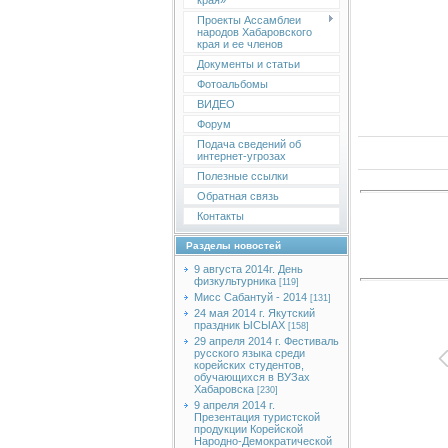
края»
Проекты Ассамблеи
народов Хабаровского
края и ее членов
Документы и статьи
Фотоальбомы
ВИДЕО
Форум
Подача сведений об
интернет-угрозах
Полезные ссылки
Обратная связь
Контакты
Разделы новостей
9 августа 2014г. День
физкультурника
[119]
Мисс Сабантуй - 2014
[131]
24 мая 2014 г. Якутский
праздник ЫСЫАХ
[158]
29 апреля 2014 г. Фестиваль
русского языка среди
корейских студентов,
обучающихся в ВУЗах
Хабаровска
[230]
9 апреля 2014 г.
Презентация туристской
продукции Корейской
Народно-Демократической