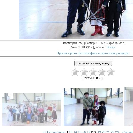
Просмотров
: 558 |
Размеры
: 1368x874px/163.3Kb
Дата
: 16.01.2015 |
Добавил
:
Spihex
Просмотреть фотографию в реальном размере
Рейтинг
:
0.0
/
0
« Предыдущая
|
13
14
15
16
17
[
18
]
19
20
21
22
23
|
Следу