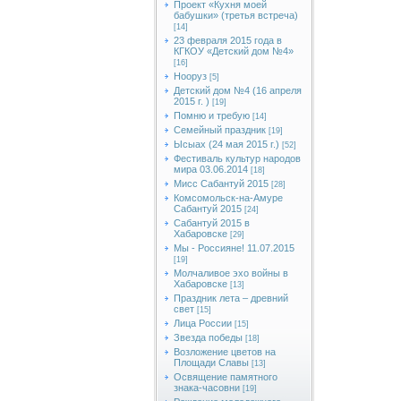
Проект «Кухня моей
бабушки» (третья встреча)
[14]
23 февраля 2015 года в
КГКОУ «Детский дом №4»
[16]
Нооруз
[5]
Детский дом №4 (16 апреля
2015 г. )
[19]
Помню и требую
[14]
Семейный праздник
[19]
Ысыах (24 мая 2015 г.)
[52]
Фестиваль культур народов
мира 03.06.2014
[18]
Мисс Сабантуй 2015
[28]
Комсомольск-на-Амуре
Сабантуй 2015
[24]
Сабантуй 2015 в
Хабаровске
[29]
Мы - Россияне! 11.07.2015
[19]
Молчаливое эхо войны в
Хабаровске
[13]
Праздник лета – древний
свет
[15]
Лица России
[15]
Звезда победы
[18]
Возложение цветов на
Площади Славы
[13]
Освящение памятного
знака-часовни
[19]