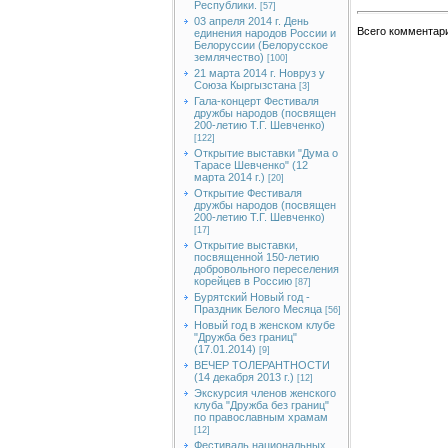
Республики.
[57]
03 апреля 2014 г. День
Всего комментар
единения народов России и
Белоруссии (Белорусское
землячество)
[100]
21 марта 2014 г. Новруз у
Союза Кыргызстана
[3]
Гала-концерт Фестиваля
дружбы народов (посвящен
200-летию Т.Г. Шевченко)
[122]
Открытие выставки "Дума о
Тарасе Шевченко" (12
марта 2014 г.)
[20]
Открытие Фестиваля
дружбы народов (посвящен
200-летию Т.Г. Шевченко)
[17]
Открытие выставки,
посвященной 150-летию
добровольного переселения
корейцев в Россию
[87]
Бурятский Новый год -
Праздник Белого Месяца
[56]
Новый год в женском клубе
"Дружба без границ"
(17.01.2014)
[9]
ВЕЧЕР ТОЛЕРАНТНОСТИ
(14 декабря 2013 г.)
[12]
Экскурсия членов женского
клуба "Дружба без границ"
по православным храмам
[12]
Фестиваль национальных