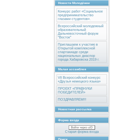
Новости Молодёжки
Конкурс работ «Социальное
предпринимательство
глазами студентов».
Всероссийский молодежный
образовательный
Дальневосточный форум
"Восток"
Приглашаем к участию в
Открытой комплексной
спартакиаде среди
национальных диаспор
города Хабаровска 2019 г.
Малая ассамблея
VII Всероссийский конкурс
«Друзья немецкого языка»
ПРОЕКТ «ПРАВНУКИ
ПОБЕДИТЕЛЕЙ»
ПОЗДРАВЛЯЕМ!!!
Новостная рассылка
Форма входа
Войти через uID
Старая форма входа
Поиск