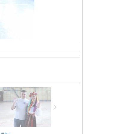
ющая »