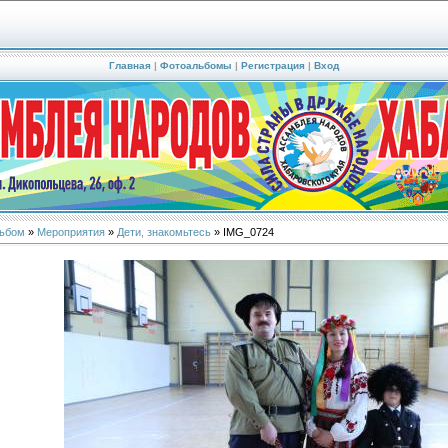
Главная
|
Фотоальбомы
|
Регистрация
|
Вход
ьбом
»
Мероприятия
»
Дети, знакомьтесь
» IMG_0724