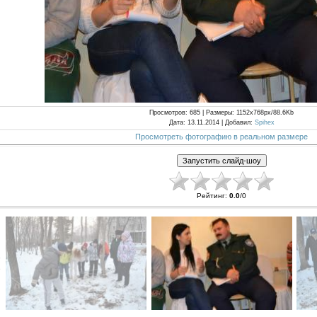
Просмотров
: 685 |
Размеры
: 1152x768px/88.6Kb
Дата
: 13.11.2014 |
Добавил
:
Spihex
Просмотреть фотографию в реальном размере
Рейтинг
:
0.0
/
0