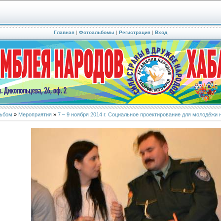
Главная
|
Фотоальбомы
|
Регистрация
|
Вход
ьбом
»
Мероприятия
»
7 – 9 ноября 2014 г. Социальное проектирование для молодёжи