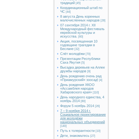
традиций
[45]
Координационный штаб по
ЧС
[44]
8 августа День коренных
малочисленных народов
[28]
07 сентября 2014 г. XII
Международный фестиваль
еврейской культуры и
искусства.
[60]
Акция, посвященная 10
годовщине трагедии в
Беслане
[32]
Слёт молодёжи
[70]
Презентации Республики
Саха Якутия
[5]
Высадка деревьев на Аллее
дружбы народов
[9]
День рождению очень рад
«Приамурский» зоосад!
[4]
День рождения ХКОО
«Ассамблея народов
Хабаровского края»
[110]
День народного единства, 4
ноябрь 2014
[80]
Форум 5 ноябрь 2014
[26]
7 – 9 ноября 2014 г.
Социальное проектирование
для молодёжи
национальных объединений
[140]
Путь к толерантности
[10]
Дети, знакомьтесь
[27]