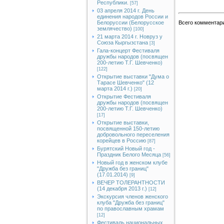
Республики.
[57]
03 апреля 2014 г. День
единения народов России и
Белоруссии (Белорусское
Всего комментар
землячество)
[100]
21 марта 2014 г. Новруз у
Союза Кыргызстана
[3]
Гала-концерт Фестиваля
дружбы народов (посвящен
200-летию Т.Г. Шевченко)
[122]
Открытие выставки "Дума о
Тарасе Шевченко" (12
марта 2014 г.)
[20]
Открытие Фестиваля
дружбы народов (посвящен
200-летию Т.Г. Шевченко)
[17]
Открытие выставки,
посвященной 150-летию
добровольного переселения
корейцев в Россию
[87]
Бурятский Новый год -
Праздник Белого Месяца
[56]
Новый год в женском клубе
"Дружба без границ"
(17.01.2014)
[9]
ВЕЧЕР ТОЛЕРАНТНОСТИ
(14 декабря 2013 г.)
[12]
Экскурсия членов женского
клуба "Дружба без границ"
по православным храмам
[12]
Фестиваль национальных