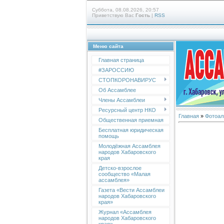
Суббота, 08.08.2026, 20:57
Приветствую Вас
Гость
|
RSS
Меню сайта
Главная страница
#ЗАРОССИЮ
СТОПКОРОНАВИРУС
Об Ассамблее
Члены Ассамблеи
Ресурсный центр НКО
Главная
»
Фотоал
Общественная приемная
Бесплатная юридическая
помощь
Молодёжная Ассамблея
народов Хабаровского
края
Детско-взрослое
сообщество «Малая
ассамблея»
Газета «Вести Ассамблеи
народов Хабаровского
края»
Журнал «Ассамблея
народов Хабаровского