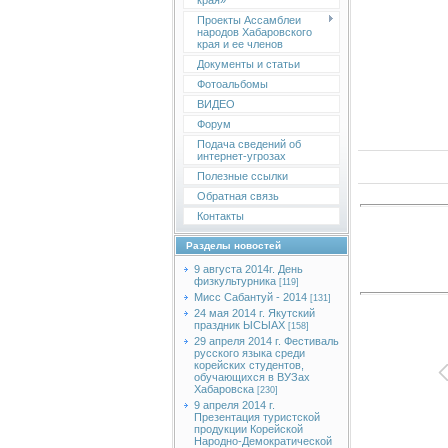
края»
Проекты Ассамблеи
народов Хабаровского
края и ее членов
Документы и статьи
Фотоальбомы
ВИДЕО
Форум
Подача сведений об
интернет-угрозах
Полезные ссылки
Обратная связь
Контакты
Разделы новостей
9 августа 2014г. День
физкультурника
[119]
Мисс Сабантуй - 2014
[131]
24 мая 2014 г. Якутский
праздник ЫСЫАХ
[158]
29 апреля 2014 г. Фестиваль
русского языка среди
корейских студентов,
обучающихся в ВУЗах
Хабаровска
[230]
9 апреля 2014 г.
Презентация туристской
продукции Корейской
Народно-Демократической