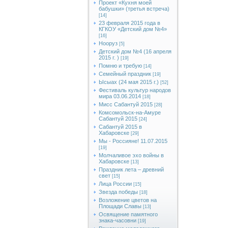
Проект «Кухня моей
бабушки» (третья встреча)
[14]
23 февраля 2015 года в
КГКОУ «Детский дом №4»
[16]
Нооруз
[5]
Детский дом №4 (16 апреля
2015 г. )
[19]
Помню и требую
[14]
Семейный праздник
[19]
Ысыах (24 мая 2015 г.)
[52]
Фестиваль культур народов
мира 03.06.2014
[18]
Мисс Сабантуй 2015
[28]
Комсомольск-на-Амуре
Сабантуй 2015
[24]
Сабантуй 2015 в
Хабаровске
[29]
Мы - Россияне! 11.07.2015
[19]
Молчаливое эхо войны в
Хабаровске
[13]
Праздник лета – древний
свет
[15]
Лица России
[15]
Звезда победы
[18]
Возложение цветов на
Площади Славы
[13]
Освящение памятного
знака-часовни
[19]