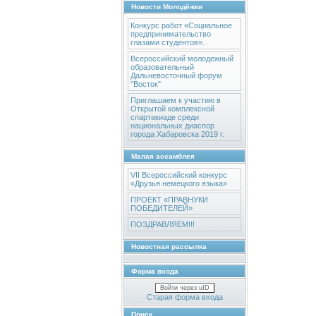
Новости Молодёжки
Конкурс работ «Социальное
предпринимательство
глазами студентов».
Всероссийский молодежный
образовательный
Дальневосточный форум
"Восток"
Приглашаем к участию в
Открытой комплексной
спартакиаде среди
национальных диаспор
города Хабаровска 2019 г.
Малая ассамблея
VII Всероссийский конкурс
«Друзья немецкого языка»
ПРОЕКТ «ПРАВНУКИ
ПОБЕДИТЕЛЕЙ»
ПОЗДРАВЛЯЕМ!!!
Новостная рассылка
Форма входа
Войти через uID
Старая форма входа
Поиск