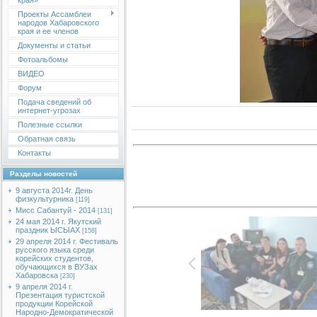
края»
Проекты Ассамблеи
народов Хабаровского
края и ее членов
Документы и статьи
Фотоальбомы
ВИДЕО
Форум
Подача сведений об
интернет-угрозах
Полезные ссылки
Обратная связь
Контакты
Разделы новостей
9 августа 2014г. День
физкультурника
[119]
Мисс Сабантуй - 2014
[131]
24 мая 2014 г. Якутский
праздник ЫСЫАХ
[158]
29 апреля 2014 г. Фестиваль
русского языка среди
корейских студентов,
обучающихся в ВУЗах
Хабаровска
[230]
9 апреля 2014 г.
Презентация туристской
продукции Корейской
Народно-Демократической