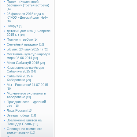
Проект «Кухня моей
бабушки» (третья встреча)
[14]
23 февраля 2015 года в
КГКОУ «Детский дом №4»
[16]
Нооруз
[5]
Детский дом №4 (16 апреля
2015 г. )
[19]
Помню и требую
[14]
Семейный праздник
[19]
Ысыах (24 мая 2015 г.)
[52]
Фестиваль культур народов
мира 03.06.2014
[18]
Мисс Сабантуй 2015
[28]
Комсомольск-на-Амуре
Сабантуй 2015
[24]
Сабантуй 2015 в
Хабаровске
[29]
Мы - Россияне! 11.07.2015
[19]
Молчаливое эхо войны в
Хабаровске
[13]
Праздник лета – древний
свет
[15]
Лица России
[15]
Звезда победы
[18]
Возложение цветов на
Площади Славы
[13]
Освящение памятного
знака-часовни
[19]