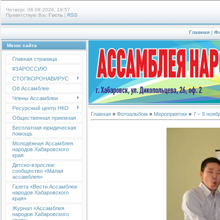
Четверг, 06.08.2026, 19:57
Приветствую Вас
Гость
|
RSS
Главная
|
Ф
Меню сайта
Главная страница
#ЗАРОССИЮ
СТОПКОРОНАВИРУС
Об Ассамблее
Члены Ассамблеи
Ресурсный центр НКО
Главная
»
Фотоальбом
»
Мероприятия
»
7 – 9 ноя
Общественная приемная
Бесплатная юридическая
помощь
Молодёжная Ассамблея
народов Хабаровского
края
Детско-взрослое
сообщество «Малая
ассамблея»
Газета «Вести Ассамблеи
народов Хабаровского
края»
Журнал «Ассамблея
народов Хабаровского