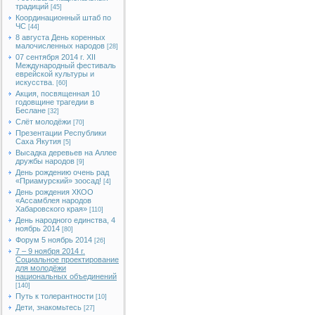
традиций
[45]
Координационный штаб по
ЧС
[44]
8 августа День коренных
малочисленных народов
[28]
07 сентября 2014 г. XII
Международный фестиваль
еврейской культуры и
искусства.
[60]
Акция, посвященная 10
годовщине трагедии в
Беслане
[32]
Слёт молодёжи
[70]
Презентации Республики
Саха Якутия
[5]
Высадка деревьев на Аллее
дружбы народов
[9]
День рождению очень рад
«Приамурский» зоосад!
[4]
День рождения ХКОО
«Ассамблея народов
Хабаровского края»
[110]
День народного единства, 4
ноябрь 2014
[80]
Форум 5 ноябрь 2014
[26]
7 – 9 ноября 2014 г.
Социальное проектирование
для молодёжи
национальных объединений
[140]
Путь к толерантности
[10]
Дети, знакомьтесь
[27]