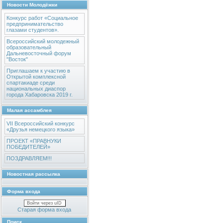
Новости Молодёжки
Конкурс работ «Социальное
предпринимательство
глазами студентов».
Всероссийский молодежный
образовательный
Дальневосточный форум
"Восток"
Приглашаем к участию в
Открытой комплексной
спартакиаде среди
национальных диаспор
города Хабаровска 2019 г.
Малая ассамблея
VII Всероссийский конкурс
«Друзья немецкого языка»
ПРОЕКТ «ПРАВНУКИ
ПОБЕДИТЕЛЕЙ»
ПОЗДРАВЛЯЕМ!!!
Новостная рассылка
Форма входа
Войти через uID
Старая форма входа
Поиск