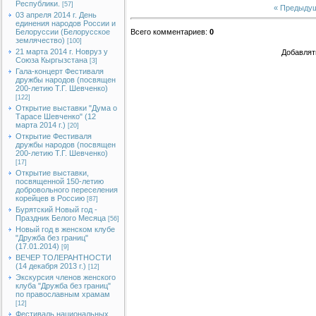
Республики.
[57]
« Предыду
03 апреля 2014 г. День
единения народов России и
Белоруссии (Белорусское
Всего комментариев
:
0
землячество)
[100]
21 марта 2014 г. Новруз у
Добавлят
Союза Кыргызстана
[3]
Гала-концерт Фестиваля
дружбы народов (посвящен
200-летию Т.Г. Шевченко)
[122]
Открытие выставки "Дума о
Тарасе Шевченко" (12
марта 2014 г.)
[20]
Открытие Фестиваля
дружбы народов (посвящен
200-летию Т.Г. Шевченко)
[17]
Открытие выставки,
посвященной 150-летию
добровольного переселения
корейцев в Россию
[87]
Бурятский Новый год -
Праздник Белого Месяца
[56]
Новый год в женском клубе
"Дружба без границ"
(17.01.2014)
[9]
ВЕЧЕР ТОЛЕРАНТНОСТИ
(14 декабря 2013 г.)
[12]
Экскурсия членов женского
клуба "Дружба без границ"
по православным храмам
[12]
Фестиваль национальных