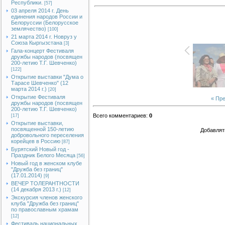
Республики.
[57]
03 апреля 2014 г. День
единения народов России и
Белоруссии (Белорусское
землячество)
[100]
21 марта 2014 г. Новруз у
Союза Кыргызстана
[3]
Гала-концерт Фестиваля
дружбы народов (посвящен
200-летию Т.Г. Шевченко)
[122]
Открытие выставки "Дума о
Тарасе Шевченко" (12
марта 2014 г.)
[20]
Открытие Фестиваля
« Пр
дружбы народов (посвящен
200-летию Т.Г. Шевченко)
Всего комментариев
:
0
[17]
Открытие выставки,
посвященной 150-летию
Добавлят
добровольного переселения
корейцев в Россию
[87]
Бурятский Новый год -
Праздник Белого Месяца
[56]
Новый год в женском клубе
"Дружба без границ"
(17.01.2014)
[9]
ВЕЧЕР ТОЛЕРАНТНОСТИ
(14 декабря 2013 г.)
[12]
Экскурсия членов женского
клуба "Дружба без границ"
по православным храмам
[12]
Фестиваль национальных