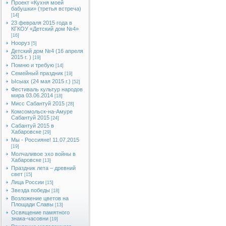
Проект «Кухня моей
бабушки» (третья встреча)
[14]
23 февраля 2015 года в
КГКОУ «Детский дом №4»
[16]
Нооруз
[5]
Детский дом №4 (16 апреля
2015 г. )
[19]
Помню и требую
[14]
Семейный праздник
[19]
Ысыах (24 мая 2015 г.)
[52]
Фестиваль культур народов
мира 03.06.2014
[18]
Мисс Сабантуй 2015
[28]
Комсомольск-на-Амуре
Сабантуй 2015
[24]
Сабантуй 2015 в
Хабаровске
[29]
Мы - Россияне! 11.07.2015
[19]
Молчаливое эхо войны в
Хабаровске
[13]
Праздник лета – древний
свет
[15]
Лица России
[15]
Звезда победы
[18]
Возложение цветов на
Площади Славы
[13]
Освящение памятного
знака-часовни
[19]