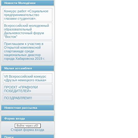
Новости Молодёжки
Конкурс работ «Социальное
предпринимательство
глазами студентов».
Всероссийский молодежный
образовательный
Дальневосточный форум
"Восток"
Приглашаем к участию в
Открытой комплексной
спартакиаде среди
национальных диаспор
города Хабаровска 2019 г.
Малая ассамблея
VII Всероссийский конкурс
«Друзья немецкого языка»
ПРОЕКТ «ПРАВНУКИ
ПОБЕДИТЕЛЕЙ»
ПОЗДРАВЛЯЕМ!!!
Новостная рассылка
Форма входа
Войти через uID
Старая форма входа
Поиск