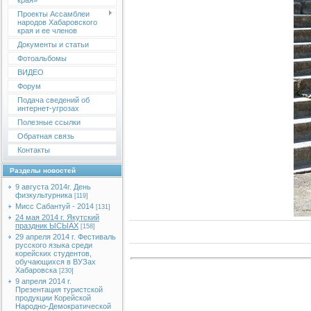
края»
Проекты Ассамблеи
народов Хабаровского
края и ее членов
Документы и статьи
Фотоальбомы
ВИДЕО
Форум
Подача сведений об
интернет-угрозах
Полезные ссылки
Обратная связь
Контакты
Разделы новостей
9 августа 2014г. День
физкультурника
[119]
Мисс Сабантуй - 2014
[131]
24 мая 2014 г. Якутский
праздник ЫСЫАХ
[158]
29 апреля 2014 г. Фестиваль
русского языка среди
корейских студентов,
обучающихся в ВУЗах
Хабаровска
[230]
9 апреля 2014 г.
Презентация туристской
продукции Корейской
Народно-Демократической