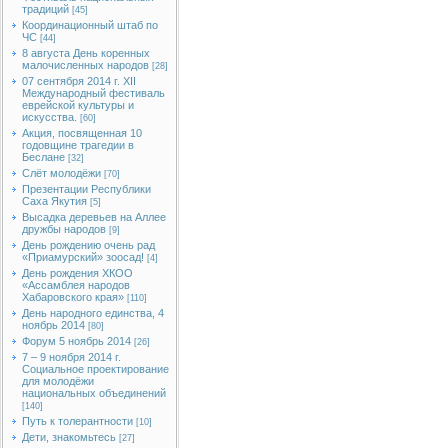
традиций
[45]
Координационный штаб по
ЧС
[44]
8 августа День коренных
малочисленных народов
[28]
07 сентября 2014 г. XII
Международный фестиваль
еврейской культуры и
искусства.
[60]
Акция, посвященная 10
годовщине трагедии в
Беслане
[32]
Слёт молодёжи
[70]
Презентации Республики
Саха Якутия
[5]
Высадка деревьев на Аллее
дружбы народов
[9]
День рождению очень рад
«Приамурский» зоосад!
[4]
День рождения ХКОО
«Ассамблея народов
Хабаровского края»
[110]
День народного единства, 4
ноябрь 2014
[80]
Форум 5 ноябрь 2014
[26]
7 – 9 ноября 2014 г.
Социальное проектирование
для молодёжи
национальных объединений
[140]
Путь к толерантности
[10]
Дети, знакомьтесь
[27]