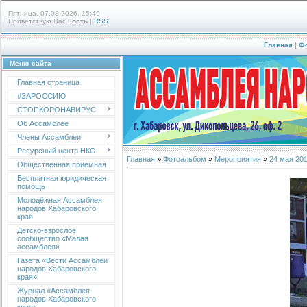
Пятница, 07.08.2026, 15:49
Приветствую Вас
Гость
|
RSS
Главная
|
Ф
Меню сайта
Главная страница
#ЗАРОССИЮ
СТОПКОРОНАВИРУС
Об Ассамблее
Члены Ассамблеи
Ресурсный центр НКО
Главная
»
Фотоальбом
»
Мероприятия
»
24 мая 20
Общественная приемная
Бесплатная юридическая
помощь
Молодёжная Ассамблея
народов Хабаровского
края
Детско-взрослое
сообщество «Малая
ассамблея»
Газета «Вести Ассамблеи
народов Хабаровского
края»
Журнал «Ассамблея
народов Хабаровского