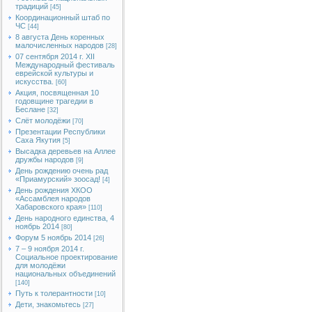
традиций
[45]
Координационный штаб по
ЧС
[44]
8 августа День коренных
малочисленных народов
[28]
07 сентября 2014 г. XII
Международный фестиваль
еврейской культуры и
искусства.
[60]
Акция, посвященная 10
годовщине трагедии в
Беслане
[32]
Слёт молодёжи
[70]
Презентации Республики
Саха Якутия
[5]
Высадка деревьев на Аллее
дружбы народов
[9]
День рождению очень рад
«Приамурский» зоосад!
[4]
День рождения ХКОО
«Ассамблея народов
Хабаровского края»
[110]
День народного единства, 4
ноябрь 2014
[80]
Форум 5 ноябрь 2014
[26]
7 – 9 ноября 2014 г.
Социальное проектирование
для молодёжи
национальных объединений
[140]
Путь к толерантности
[10]
Дети, знакомьтесь
[27]