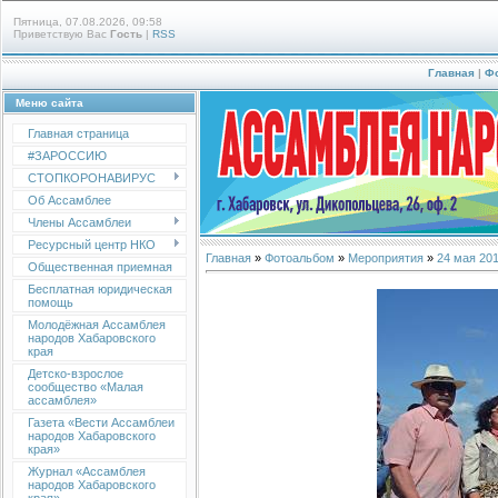
Пятница, 07.08.2026, 09:58
Приветствую Вас
Гость
|
RSS
Главная
|
Ф
Меню сайта
Главная страница
#ЗАРОССИЮ
СТОПКОРОНАВИРУС
Об Ассамблее
Члены Ассамблеи
Ресурсный центр НКО
Главная
»
Фотоальбом
»
Мероприятия
»
24 мая 20
Общественная приемная
Бесплатная юридическая
помощь
Молодёжная Ассамблея
народов Хабаровского
края
Детско-взрослое
сообщество «Малая
ассамблея»
Газета «Вести Ассамблеи
народов Хабаровского
края»
Журнал «Ассамблея
народов Хабаровского