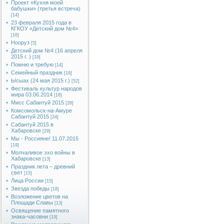
Проект «Кухня моей
бабушки» (третья встреча)
[14]
23 февраля 2015 года в
КГКОУ «Детский дом №4»
[16]
Нооруз
[5]
Детский дом №4 (16 апреля
2015 г. )
[19]
Помню и требую
[14]
Семейный праздник
[19]
Ысыах (24 мая 2015 г.)
[52]
Фестиваль культур народов
мира 03.06.2014
[18]
Мисс Сабантуй 2015
[28]
Комсомольск-на-Амуре
Сабантуй 2015
[24]
Сабантуй 2015 в
Хабаровске
[29]
Мы - Россияне! 11.07.2015
[19]
Молчаливое эхо войны в
Хабаровске
[13]
Праздник лета – древний
свет
[15]
Лица России
[15]
Звезда победы
[18]
Возложение цветов на
Площади Славы
[13]
Освящение памятного
знака-часовни
[19]