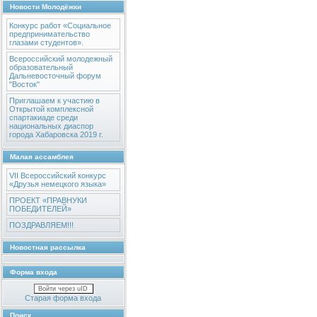
Новости Молодёжки
Конкурс работ «Социальное
предпринимательство
глазами студентов».
Всероссийский молодежный
образовательный
Дальневосточный форум
"Восток"
Приглашаем к участию в
Открытой комплексной
спартакиаде среди
национальных диаспор
города Хабаровска 2019 г.
Малая ассамблея
VII Всероссийский конкурс
«Друзья немецкого языка»
ПРОЕКТ «ПРАВНУКИ
ПОБЕДИТЕЛЕЙ»
ПОЗДРАВЛЯЕМ!!!
Новостная рассылка
Форма входа
Войти через uID
Старая форма входа
Поиск