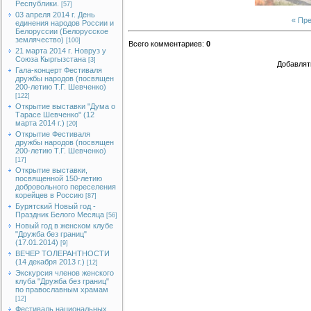
Республики.
[57]
03 апреля 2014 г. День
« Пр
единения народов России и
Белоруссии (Белорусское
землячество)
[100]
Всего комментариев
:
0
21 марта 2014 г. Новруз у
Союза Кыргызстана
[3]
Добавлят
Гала-концерт Фестиваля
дружбы народов (посвящен
200-летию Т.Г. Шевченко)
[122]
Открытие выставки "Дума о
Тарасе Шевченко" (12
марта 2014 г.)
[20]
Открытие Фестиваля
дружбы народов (посвящен
200-летию Т.Г. Шевченко)
[17]
Открытие выставки,
посвященной 150-летию
добровольного переселения
корейцев в Россию
[87]
Бурятский Новый год -
Праздник Белого Месяца
[56]
Новый год в женском клубе
"Дружба без границ"
(17.01.2014)
[9]
ВЕЧЕР ТОЛЕРАНТНОСТИ
(14 декабря 2013 г.)
[12]
Экскурсия членов женского
клуба "Дружба без границ"
по православным храмам
[12]
Фестиваль национальных