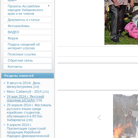
края»
Проекты Ассамблеи
народов Хабаровского
края и ее членов
Документы и статьи
Фотоальбомы
ВИДЕО
Форум
Подача сведений об
интернет-угрозах
Полезные ссылки
Обратная связь
Контакты
Разделы новостей
9 августа 2014г. День
физкультурника
[119]
Мисс Сабантуй - 2014
[131]
24 мая 2014 г. Якутский
праздник ЫСЫАХ
[158]
29 апреля 2014 г. Фестиваль
русского языка среди
корейских студентов,
обучающихся в ВУЗах
Хабаровска
[230]
9 апреля 2014 г.
Презентация туристской
продукции Корейской
Народно-Демократической