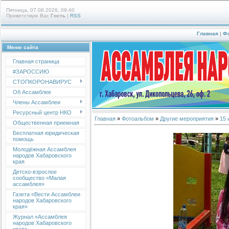
Пятница, 07.08.2026, 09:40
Приветствую Вас
Гость
|
RSS
Главная
|
Ф
Меню сайта
Главная страница
#ЗАРОССИЮ
СТОПКОРОНАВИРУС
Об Ассамблее
Члены Ассамблеи
Ресурсный центр НКО
Главная
»
Фотоальбом
»
Другие мероприятия
»
15 
Общественная приемная
Бесплатная юридическая
помощь
Молодёжная Ассамблея
народов Хабаровского
края
Детско-взрослое
сообщество «Малая
ассамблея»
Газета «Вести Ассамблеи
народов Хабаровского
края»
Журнал «Ассамблея
народов Хабаровского