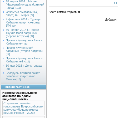
18 марта 2014 г, Митинг
« 
"Народный сход за братский
народ"
[118]
Открытие выставки «О,
Всего комментариев
:
0
спорт, ты – мир!»
[22]
9 февраля 2014 г. Турнир г.
Добавлят
Хабаровска пр тхэквондо
ВТФ
[30]
30 ноября 2014 г. Проект
«Кухня моей бабушки»
(первая встреча)
[32]
Проект «Культурная Азия в
Хабаровске»
[13]
Проект «Кухня моей
бабушки» (вторая встреча)
[12]
Проект «Культурная Азия в
Хабаровске2»
[19]
30 мая 2015 г. День города
[21]
Белорусы почтили память
погибших защитников
Минска
[15]
Новости партнеров
Новости Федерального
агентства по делам
национальностей
Стартовало онлайн-
голосование Всероссийского
конкурса «Лучшие имена
немцев России – 2021»