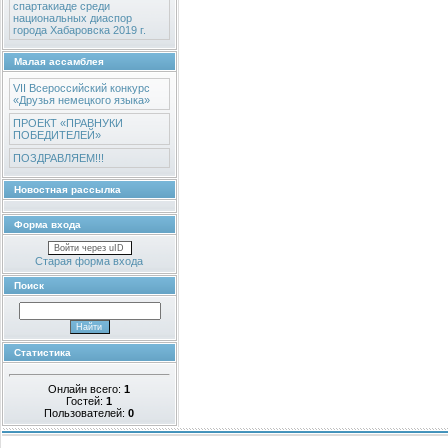
спартакиаде среди
национальных диаспор
города Хабаровска 2019 г.
Малая ассамблея
VII Всероссийский конкурс
«Друзья немецкого языка»
ПРОЕКТ «ПРАВНУКИ
ПОБЕДИТЕЛЕЙ»
ПОЗДРАВЛЯЕМ!!!
Новостная рассылка
Форма входа
Войти через uID
Старая форма входа
Поиск
Статистика
Онлайн всего:
1
Гостей:
1
Пользователей:
0