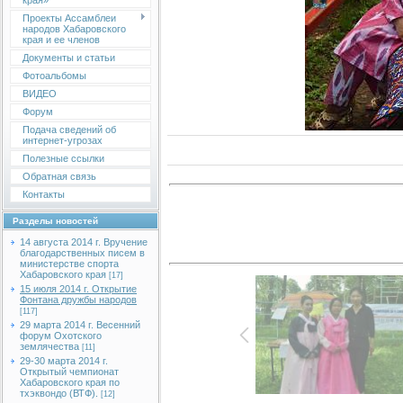
края»
Проекты Ассамблеи
народов Хабаровского
края и ее членов
Документы и статьи
Фотоальбомы
ВИДЕО
Форум
Подача сведений об
интернет-угрозах
Полезные ссылки
Обратная связь
Контакты
Разделы новостей
14 августа 2014 г. Вручение
благодарственных писем в
министерстве спорта
Хабаровского края
[17]
15 июля 2014 г. Открытие
Фонтана дружбы народов
[117]
29 марта 2014 г. Весенний
форум Охотского
землячества
[11]
29-30 марта 2014 г.
Открытый чемпионат
Хабаровского края по
тхэквондо (ВТФ).
[12]