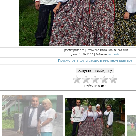
Просмотров
: 576 |
Размеры
: 1600x1087px/745.8Kb
Дата
: 18.07.2014 |
Добавил
:
vic_andr
Просмотреть фотографию в реальном размере
Рейтинг
:
0.0
/
0