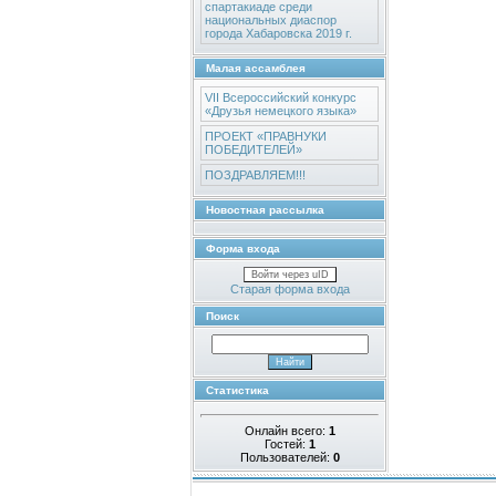
спартакиаде среди
национальных диаспор
города Хабаровска 2019 г.
Малая ассамблея
VII Всероссийский конкурс
«Друзья немецкого языка»
ПРОЕКТ «ПРАВНУКИ
ПОБЕДИТЕЛЕЙ»
ПОЗДРАВЛЯЕМ!!!
Новостная рассылка
Форма входа
Войти через uID
Старая форма входа
Поиск
Статистика
Онлайн всего:
1
Гостей:
1
Пользователей:
0