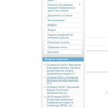
края»
Проекты Ассамблеи
народов Хабаровского
края и ее членов
Документы и статьи
Фотоальбомы
ВИДЕО
Форум
Подача сведений об
интернет-угрозах
Полезные ссылки
Обратная связь
Контакты
Разделы новостей
14 августа 2014 г. Вручение
благодарственных писем в
министерстве спорта
Хабаровского края
[17]
15 июля 2014 г. Открытие
Фонтана дружбы народов
[117]
29 марта 2014 г. Весенний
форум Охотского
землячества
[11]
29-30 марта 2014 г.
Открытый чемпионат
Хабаровского края по
тхэквондо (ВТФ).
[12]