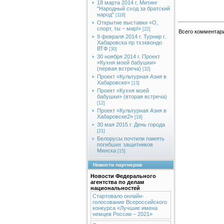
18 марта 2014 г, Митинг
"Народный сход за братский
народ"
[118]
Открытие выставки «О,
спорт, ты – мир!»
[22]
Всего комментар
9 февраля 2014 г. Турнир г.
Хабаровска пр тхэквондо
ВТФ
[30]
30 ноября 2014 г. Проект
«Кухня моей бабушки»
(первая встреча)
[32]
Проект «Культурная Азия в
Хабаровске»
[13]
Проект «Кухня моей
бабушки» (вторая встреча)
[12]
Проект «Культурная Азия в
Хабаровске2»
[19]
30 мая 2015 г. День города
[21]
Белорусы почтили память
погибших защитников
Минска
[15]
Новости партнеров
Новости Федерального
агентства по делам
национальностей
Стартовало онлайн-
голосование Всероссийского
конкурса «Лучшие имена
немцев России – 2021»