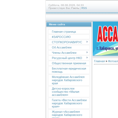
Суббота, 08.08.2026, 04:33
Приветствую Вас
Гость
|
RSS
Меню сайта
Главная страница
#ЗАРОССИЮ
СТОПКОРОНАВИРУС
Об Ассамблее
Члены Ассамблеи
Ресурсный центр НКО
Главная
»
Фотоал
Общественная приемная
Бесплатная юридическая
помощь
Молодёжная Ассамблея
народов Хабаровского
края
Детско-взрослое
сообщество «Малая
ассамблея»
Газета «Вести Ассамблеи
народов Хабаровского
края»
Журнал «Ассамблея
народов Хабаровского