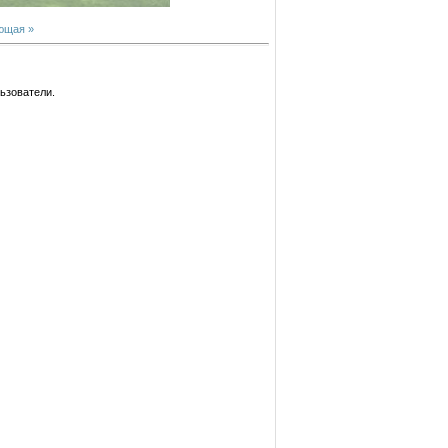
ющая »
ьзователи.