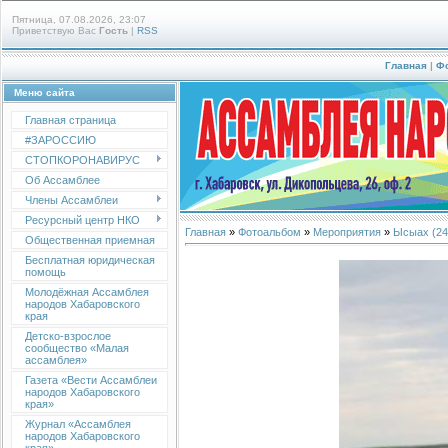
Пятница, 07.08.2026, 23:07
Приветствую Вас
Гость
|
RSS
Главная
|
Ф
Меню сайта
Главная страница
#ЗАРОССИЮ
СТОПКОРОНАВИРУС
Об Ассамблее
Члены Ассамблеи
Ресурсный центр НКО
Главная
»
Фотоальбом
»
Мероприятия
»
Ысыах (24 
Общественная приемная
Бесплатная юридическая
помощь
Молодёжная Ассамблея
народов Хабаровского
края
Детско-взрослое
сообщество «Малая
ассамблея»
Газета «Вести Ассамблеи
народов Хабаровского
края»
Журнал «Ассамблея
народов Хабаровского