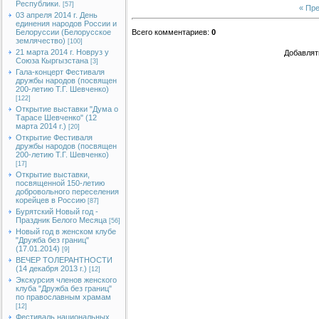
Республики.
[57]
« Пр
03 апреля 2014 г. День
единения народов России и
Белоруссии (Белорусское
Всего комментариев
:
0
землячество)
[100]
21 марта 2014 г. Новруз у
Добавлят
Союза Кыргызстана
[3]
Гала-концерт Фестиваля
дружбы народов (посвящен
200-летию Т.Г. Шевченко)
[122]
Открытие выставки "Дума о
Тарасе Шевченко" (12
марта 2014 г.)
[20]
Открытие Фестиваля
дружбы народов (посвящен
200-летию Т.Г. Шевченко)
[17]
Открытие выставки,
посвященной 150-летию
добровольного переселения
корейцев в Россию
[87]
Бурятский Новый год -
Праздник Белого Месяца
[56]
Новый год в женском клубе
"Дружба без границ"
(17.01.2014)
[9]
ВЕЧЕР ТОЛЕРАНТНОСТИ
(14 декабря 2013 г.)
[12]
Экскурсия членов женского
клуба "Дружба без границ"
по православным храмам
[12]
Фестиваль национальных