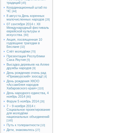
традиций
[45]
Координационный штаб по
ЧС
[44]
8 августа День коренных
малочисленных народов
[28]
07 сентября 2014 г. XII
Международный фестиваль
еврейской культуры и
искусства.
[60]
Акция, посвященная 10
годовщине трагедии в
Беслане
[32]
Слёт молодёжи
[70]
Презентации Республики
Саха Якутия
[5]
Высадка деревьев на Аллее
дружбы народов
[9]
День рождению очень рад
«Приамурский» зоосад!
[4]
День рождения ХКОО
«Ассамблея народов
Хабаровского края»
[110]
День народного единства, 4
ноябрь 2014
[80]
Форум 5 ноябрь 2014
[26]
7 – 9 ноября 2014 г.
Социальное проектирование
для молодёжи
национальных объединений
[140]
Путь к толерантности
[10]
Дети, знакомьтесь
[27]