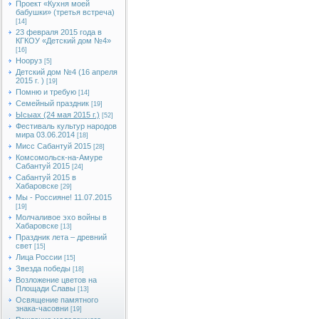
Проект «Кухня моей
бабушки» (третья встреча)
[14]
23 февраля 2015 года в
КГКОУ «Детский дом №4»
[16]
Нооруз
[5]
Детский дом №4 (16 апреля
2015 г. )
[19]
Помню и требую
[14]
Семейный праздник
[19]
Ысыах (24 мая 2015 г.)
[52]
Фестиваль культур народов
мира 03.06.2014
[18]
Мисс Сабантуй 2015
[28]
Комсомольск-на-Амуре
Сабантуй 2015
[24]
Сабантуй 2015 в
Хабаровске
[29]
Мы - Россияне! 11.07.2015
[19]
Молчаливое эхо войны в
Хабаровске
[13]
Праздник лета – древний
свет
[15]
Лица России
[15]
Звезда победы
[18]
Возложение цветов на
Площади Славы
[13]
Освящение памятного
знака-часовни
[19]