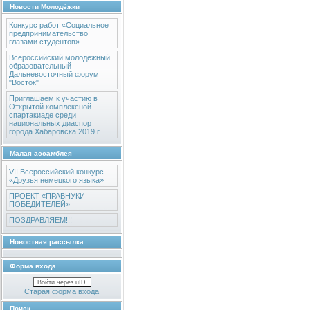
Новости Молодёжки
Конкурс работ «Социальное
предпринимательство
глазами студентов».
Всероссийский молодежный
образовательный
Дальневосточный форум
"Восток"
Приглашаем к участию в
Открытой комплексной
спартакиаде среди
национальных диаспор
города Хабаровска 2019 г.
Малая ассамблея
VII Всероссийский конкурс
«Друзья немецкого языка»
ПРОЕКТ «ПРАВНУКИ
ПОБЕДИТЕЛЕЙ»
ПОЗДРАВЛЯЕМ!!!
Новостная рассылка
Форма входа
Войти через uID
Старая форма входа
Поиск