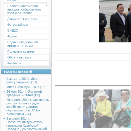
края»
Проекты Ассамблеи
народов Хабаровского
края и ее членов
Документы и статьи
Фотоальбомы
ВИДЕО
Форум
Подача сведений об
интернет-угрозах
Полезные ссылки
Обратная связь
Контакты
Разделы новостей
9 августа 2014г. День
физкультурника
[119]
Мисс Сабантуй - 2014
[131]
24 мая 2014 г. Якутский
праздник ЫСЫАХ
[158]
29 апреля 2014 г. Фестиваль
русского языка среди
корейских студентов,
обучающихся в ВУЗах
Хабаровска
[230]
9 апреля 2014 г.
Презентация туристской
продукции Корейской
Народно-Демократической