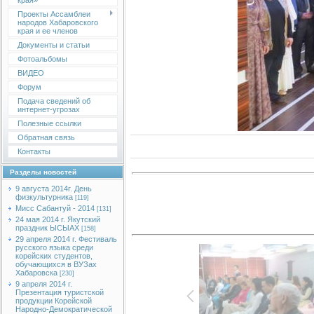
края»
Проекты Ассамблеи
народов Хабаровского
края и ее членов
Документы и статьи
Фотоальбомы
ВИДЕО
Форум
Подача сведений об
интернет-угрозах
Полезные ссылки
Обратная связь
Контакты
Разделы новостей
9 августа 2014г. День
физкультурника
[119]
Мисс Сабантуй - 2014
[131]
24 мая 2014 г. Якутский
праздник ЫСЫАХ
[158]
29 апреля 2014 г. Фестиваль
русского языка среди
корейских студентов,
обучающихся в ВУЗах
Хабаровска
[230]
9 апреля 2014 г.
Презентация туристской
продукции Корейской
Народно-Демократической