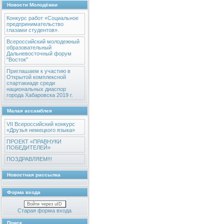
Новости Молодёжки
Конкурс работ «Социальное
предпринимательство
глазами студентов».
Всероссийский молодежный
образовательный
Дальневосточный форум
"Восток"
Приглашаем к участию в
Открытой комплексной
спартакиаде среди
национальных диаспор
города Хабаровска 2019 г.
Малая ассамблея
VII Всероссийский конкурс
«Друзья немецкого языка»
ПРОЕКТ «ПРАВНУКИ
ПОБЕДИТЕЛЕЙ»
ПОЗДРАВЛЯЕМ!!!
Новостная рассылка
Форма входа
Войти через uID
Старая форма входа
Поиск