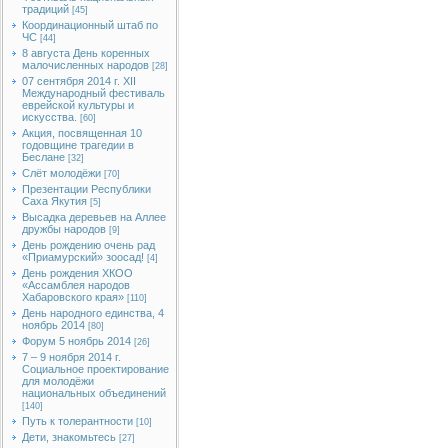
традиций
[45]
Координационный штаб по
ЧС
[44]
8 августа День коренных
малочисленных народов
[28]
07 сентября 2014 г. XII
Международный фестиваль
еврейской культуры и
искусства.
[60]
Акция, посвященная 10
годовщине трагедии в
Беслане
[32]
Слёт молодёжи
[70]
Презентации Республики
Саха Якутия
[5]
Высадка деревьев на Аллее
дружбы народов
[9]
День рождению очень рад
«Приамурский» зоосад!
[4]
День рождения ХКОО
«Ассамблея народов
Хабаровского края»
[110]
День народного единства, 4
ноябрь 2014
[80]
Форум 5 ноябрь 2014
[26]
7 – 9 ноября 2014 г.
Социальное проектирование
для молодёжи
национальных объединений
[140]
Путь к толерантности
[10]
Дети, знакомьтесь
[27]