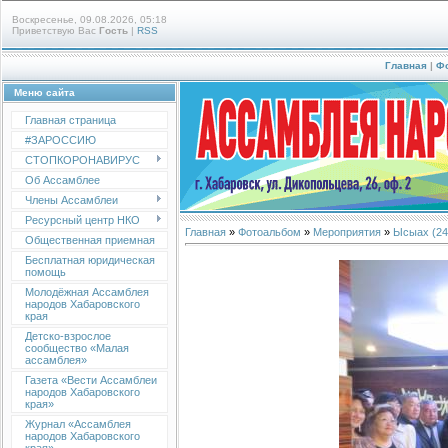
Воскресенье, 09.08.2026, 05:18
Приветствую Вас
Гость
|
RSS
Главная
|
Ф
Меню сайта
Главная страница
#ЗАРОССИЮ
СТОПКОРОНАВИРУС
Об Ассамблее
Члены Ассамблеи
Ресурсный центр НКО
Главная
»
Фотоальбом
»
Мероприятия
»
Ысыах (24 
Общественная приемная
Бесплатная юридическая
помощь
Молодёжная Ассамблея
народов Хабаровского
края
Детско-взрослое
сообщество «Малая
ассамблея»
Газета «Вести Ассамблеи
народов Хабаровского
края»
Журнал «Ассамблея
народов Хабаровского