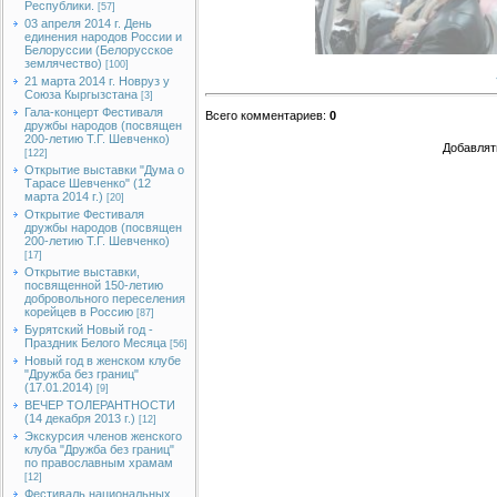
Республики.
[57]
03 апреля 2014 г. День
единения народов России и
Белоруссии (Белорусское
землячество)
[100]
21 марта 2014 г. Новруз у
Союза Кыргызстана
[3]
Гала-концерт Фестиваля
Всего комментариев
:
0
дружбы народов (посвящен
200-летию Т.Г. Шевченко)
Добавлят
[122]
Открытие выставки "Дума о
Тарасе Шевченко" (12
марта 2014 г.)
[20]
Открытие Фестиваля
дружбы народов (посвящен
200-летию Т.Г. Шевченко)
[17]
Открытие выставки,
посвященной 150-летию
добровольного переселения
корейцев в Россию
[87]
Бурятский Новый год -
Праздник Белого Месяца
[56]
Новый год в женском клубе
"Дружба без границ"
(17.01.2014)
[9]
ВЕЧЕР ТОЛЕРАНТНОСТИ
(14 декабря 2013 г.)
[12]
Экскурсия членов женского
клуба "Дружба без границ"
по православным храмам
[12]
Фестиваль национальных