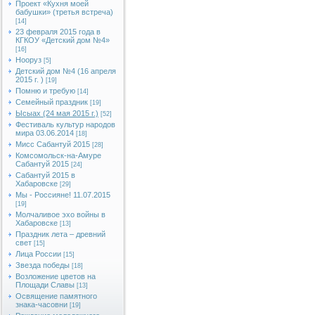
Проект «Кухня моей
бабушки» (третья встреча)
[14]
23 февраля 2015 года в
КГКОУ «Детский дом №4»
[16]
Нооруз
[5]
Детский дом №4 (16 апреля
2015 г. )
[19]
Помню и требую
[14]
Семейный праздник
[19]
Ысыах (24 мая 2015 г.)
[52]
Фестиваль культур народов
мира 03.06.2014
[18]
Мисс Сабантуй 2015
[28]
Комсомольск-на-Амуре
Сабантуй 2015
[24]
Сабантуй 2015 в
Хабаровске
[29]
Мы - Россияне! 11.07.2015
[19]
Молчаливое эхо войны в
Хабаровске
[13]
Праздник лета – древний
свет
[15]
Лица России
[15]
Звезда победы
[18]
Возложение цветов на
Площади Славы
[13]
Освящение памятного
знака-часовни
[19]