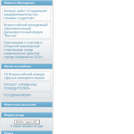
Новости Молодёжки
Конкурс работ «Социальное
предпринимательство
глазами студентов».
Всероссийский молодежный
образовательный
Дальневосточный форум
"Восток"
Приглашаем к участию в
Открытой комплексной
спартакиаде среди
национальных диаспор
города Хабаровска 2019 г.
Малая ассамблея
VII Всероссийский конкурс
«Друзья немецкого языка»
ПРОЕКТ «ПРАВНУКИ
ПОБЕДИТЕЛЕЙ»
ПОЗДРАВЛЯЕМ!!!
Новостная рассылка
Форма входа
Войти через uID
Старая форма входа
Поиск