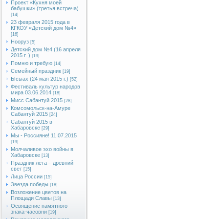
Проект «Кухня моей
бабушки» (третья встреча)
[14]
23 февраля 2015 года в
КГКОУ «Детский дом №4»
[16]
Нооруз
[5]
Детский дом №4 (16 апреля
2015 г. )
[19]
Помню и требую
[14]
Семейный праздник
[19]
Ысыах (24 мая 2015 г.)
[52]
Фестиваль культур народов
мира 03.06.2014
[18]
Мисс Сабантуй 2015
[28]
Комсомольск-на-Амуре
Сабантуй 2015
[24]
Сабантуй 2015 в
Хабаровске
[29]
Мы - Россияне! 11.07.2015
[19]
Молчаливое эхо войны в
Хабаровске
[13]
Праздник лета – древний
свет
[15]
Лица России
[15]
Звезда победы
[18]
Возложение цветов на
Площади Славы
[13]
Освящение памятного
знака-часовни
[19]