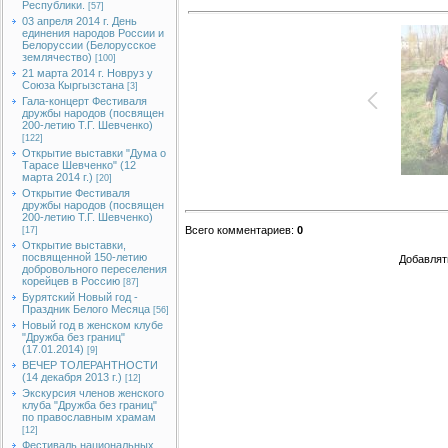
Республики.
[57]
03 апреля 2014 г. День
единения народов России и
Белоруссии (Белорусское
землячество)
[100]
21 марта 2014 г. Новруз у
Союза Кыргызстана
[3]
Гала-концерт Фестиваля
дружбы народов (посвящен
200-летию Т.Г. Шевченко)
[122]
Открытие выставки "Дума о
Тарасе Шевченко" (12
марта 2014 г.)
[20]
Открытие Фестиваля
дружбы народов (посвящен
200-летию Т.Г. Шевченко)
Всего комментариев
:
0
[17]
Открытие выставки,
посвященной 150-летию
Добавлят
добровольного переселения
корейцев в Россию
[87]
Бурятский Новый год -
Праздник Белого Месяца
[56]
Новый год в женском клубе
"Дружба без границ"
(17.01.2014)
[9]
ВЕЧЕР ТОЛЕРАНТНОСТИ
(14 декабря 2013 г.)
[12]
Экскурсия членов женского
клуба "Дружба без границ"
по православным храмам
[12]
Фестиваль национальных