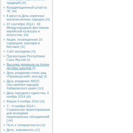
традиций
[45]
Координационный штаб по
ЧС
[44]
8 августа День коренных
малочисленных народов
[28]
07 сентября 2014 г. XII
Международный фестиваль
еврейской культуры и
искусства.
[60]
Акция, посвященная 10
годовщине трагедии в
Беслане
[32]
Слёт молодёжи
[70]
Презентации Республики
Саха Якутия
[5]
Высадка деревьев на Аллее
дружбы народов
[9]
День рождению очень рад
«Приамурский» зоосад!
[4]
День рождения ХКОО
«Ассамблея народов
Хабаровского края»
[110]
День народного единства, 4
ноябрь 2014
[80]
Форум 5 ноябрь 2014
[26]
7 – 9 ноября 2014 г.
Социальное проектирование
для молодёжи
национальных объединений
[140]
Путь к толерантности
[10]
Дети, знакомьтесь
[27]