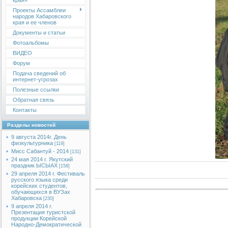
края»
Проекты Ассамблеи
народов Хабаровского
края и ее членов
Документы и статьи
Фотоальбомы
ВИДЕО
Форум
Подача сведений об
интернет-угрозах
Полезные ссылки
Обратная связь
Контакты
Разделы новостей
9 августа 2014г. День
физкультурника
[119]
Мисс Сабантуй - 2014
[131]
24 мая 2014 г. Якутский
праздник ЫСЫАХ
[158]
29 апреля 2014 г. Фестиваль
русского языка среди
корейских студентов,
обучающихся в ВУЗах
Хабаровска
[230]
9 апреля 2014 г.
Презентация туристской
продукции Корейской
Народно-Демократической