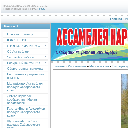
Воскресенье, 09.08.2026, 19:32
Приветствую Вас
Гость
|
RSS
Главная
|
Ф
Меню сайта
Главная страница
#ЗАРОССИЮ
СТОПКОРОНАВИРУС
Об Ассамблее
Члены Ассамблеи
Ресурсный центр НКО
Главная
»
Фотоальбом
»
Мероприятия
»
Высадка д
Общественная приемная
Бесплатная юридическая
помощь
Молодёжная Ассамблея
народов Хабаровского
края
Детско-взрослое
сообщество «Малая
ассамблея»
Газета «Вести Ассамблеи
народов Хабаровского
края»
Журнал «Ассамблея
народов Хабаровского