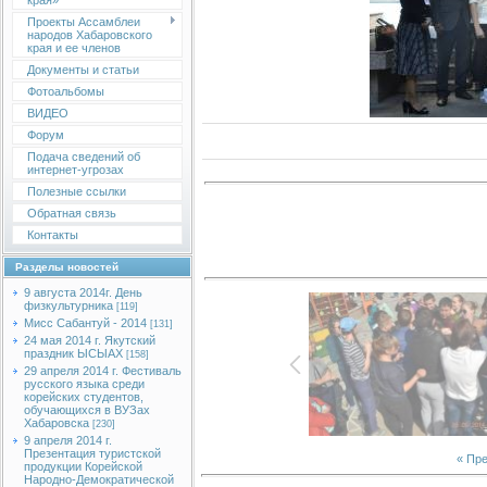
края»
Проекты Ассамблеи
народов Хабаровского
края и ее членов
Документы и статьи
Фотоальбомы
ВИДЕО
Форум
Подача сведений об
интернет-угрозах
Полезные ссылки
Обратная связь
Контакты
Разделы новостей
9 августа 2014г. День
физкультурника
[119]
Мисс Сабантуй - 2014
[131]
24 мая 2014 г. Якутский
праздник ЫСЫАХ
[158]
29 апреля 2014 г. Фестиваль
русского языка среди
корейских студентов,
обучающихся в ВУЗах
Хабаровска
[230]
9 апреля 2014 г.
Презентация туристской
« Пр
продукции Корейской
Народно-Демократической