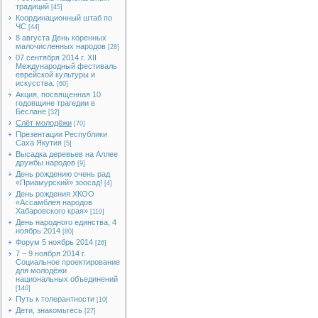
традиций
[45]
Координационный штаб по
ЧС
[44]
8 августа День коренных
малочисленных народов
[28]
07 сентября 2014 г. XII
Международный фестиваль
еврейской культуры и
искусства.
[60]
Акция, посвященная 10
годовщине трагедии в
Беслане
[32]
Слёт молодёжи
[70]
Презентации Республики
Саха Якутия
[5]
Высадка деревьев на Аллее
дружбы народов
[9]
День рождению очень рад
«Приамурский» зоосад!
[4]
День рождения ХКОО
«Ассамблея народов
Хабаровского края»
[110]
День народного единства, 4
ноябрь 2014
[80]
Форум 5 ноябрь 2014
[26]
7 – 9 ноября 2014 г.
Социальное проектирование
для молодёжи
национальных объединений
[140]
Путь к толерантности
[10]
Дети, знакомьтесь
[27]