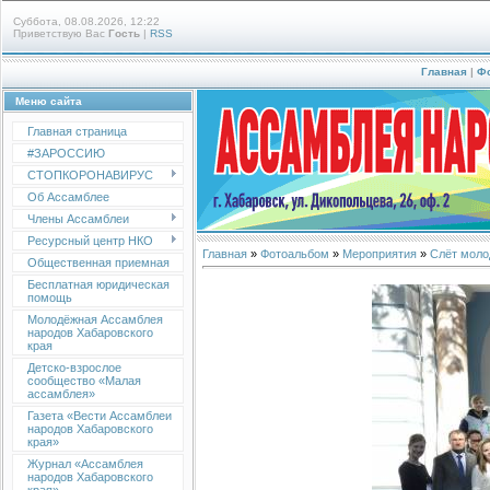
Суббота, 08.08.2026, 12:22
Приветствую Вас
Гость
|
RSS
Главная
|
Ф
Меню сайта
Главная страница
#ЗАРОССИЮ
СТОПКОРОНАВИРУС
Об Ассамблее
Члены Ассамблеи
Ресурсный центр НКО
Главная
»
Фотоальбом
»
Мероприятия
»
Слёт моло
Общественная приемная
Бесплатная юридическая
помощь
Молодёжная Ассамблея
народов Хабаровского
края
Детско-взрослое
сообщество «Малая
ассамблея»
Газета «Вести Ассамблеи
народов Хабаровского
края»
Журнал «Ассамблея
народов Хабаровского