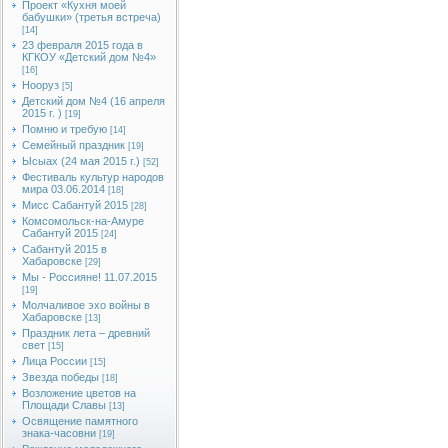
Проект «Кухня моей
бабушки» (третья встреча)
[14]
23 февраля 2015 года в
КГКОУ «Детский дом №4»
[16]
Нооруз
[5]
Детский дом №4 (16 апреля
2015 г. )
[19]
Помню и требую
[14]
Семейный праздник
[19]
Ысыах (24 мая 2015 г.)
[52]
Фестиваль культур народов
мира 03.06.2014
[18]
Мисс Сабантуй 2015
[28]
Комсомольск-на-Амуре
Сабантуй 2015
[24]
Сабантуй 2015 в
Хабаровске
[29]
Мы - Россияне! 11.07.2015
[19]
Молчаливое эхо войны в
Хабаровске
[13]
Праздник лета – древний
свет
[15]
Лица России
[15]
Звезда победы
[18]
Возложение цветов на
Площади Славы
[13]
Освящение памятного
знака-часовни
[19]