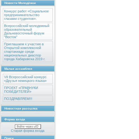
Новости Молодёжки
Конкурс работ «Социальное
предпринимательство
глазами студентов».
Всероссийский молодежный
образовательный
Дальневосточный форум
"Восток"
Приглашаем к участию в
Открытой комплексной
спартакиаде среди
национальных диаспор
города Хабаровска 2019 г.
Малая ассамблея
VII Всероссийский конкурс
«Друзья немецкого языка»
ПРОЕКТ «ПРАВНУКИ
ПОБЕДИТЕЛЕЙ»
ПОЗДРАВЛЯЕМ!!!
Новостная рассылка
Форма входа
Войти через uID
Старая форма входа
Поиск