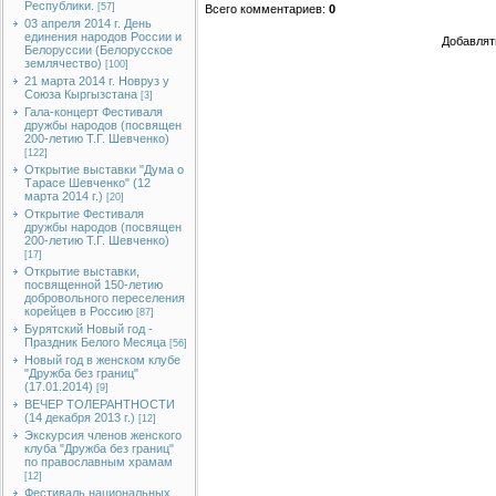
Республики.
[57]
Всего комментариев
:
0
03 апреля 2014 г. День
единения народов России и
Добавлят
Белоруссии (Белорусское
землячество)
[100]
21 марта 2014 г. Новруз у
Союза Кыргызстана
[3]
Гала-концерт Фестиваля
дружбы народов (посвящен
200-летию Т.Г. Шевченко)
[122]
Открытие выставки "Дума о
Тарасе Шевченко" (12
марта 2014 г.)
[20]
Открытие Фестиваля
дружбы народов (посвящен
200-летию Т.Г. Шевченко)
[17]
Открытие выставки,
посвященной 150-летию
добровольного переселения
корейцев в Россию
[87]
Бурятский Новый год -
Праздник Белого Месяца
[56]
Новый год в женском клубе
"Дружба без границ"
(17.01.2014)
[9]
ВЕЧЕР ТОЛЕРАНТНОСТИ
(14 декабря 2013 г.)
[12]
Экскурсия членов женского
клуба "Дружба без границ"
по православным храмам
[12]
Фестиваль национальных