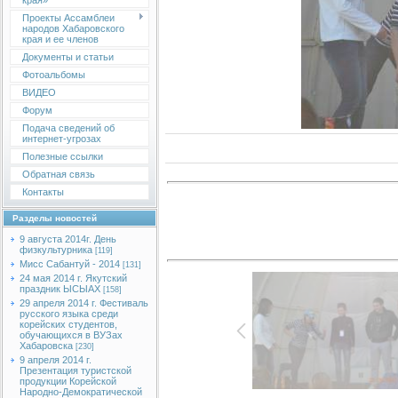
края»
Проекты Ассамблеи
народов Хабаровского
края и ее членов
Документы и статьи
Фотоальбомы
ВИДЕО
Форум
Подача сведений об
интернет-угрозах
Полезные ссылки
Обратная связь
Контакты
Разделы новостей
9 августа 2014г. День
физкультурника
[119]
Мисс Сабантуй - 2014
[131]
24 мая 2014 г. Якутский
праздник ЫСЫАХ
[158]
29 апреля 2014 г. Фестиваль
русского языка среди
корейских студентов,
обучающихся в ВУЗах
Хабаровска
[230]
9 апреля 2014 г.
Презентация туристской
продукции Корейской
Народно-Демократической