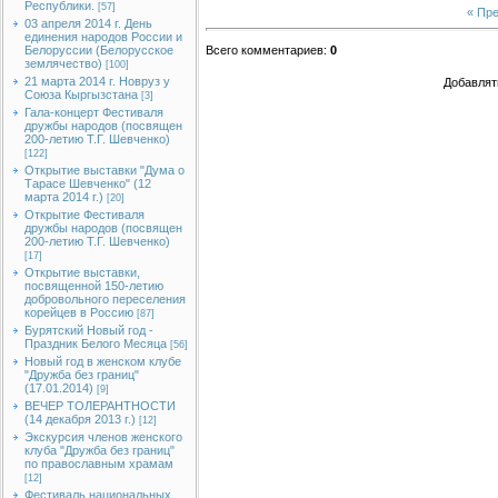
Республики.
[57]
« Пр
03 апреля 2014 г. День
единения народов России и
Белоруссии (Белорусское
Всего комментариев
:
0
землячество)
[100]
21 марта 2014 г. Новруз у
Добавлят
Союза Кыргызстана
[3]
Гала-концерт Фестиваля
дружбы народов (посвящен
200-летию Т.Г. Шевченко)
[122]
Открытие выставки "Дума о
Тарасе Шевченко" (12
марта 2014 г.)
[20]
Открытие Фестиваля
дружбы народов (посвящен
200-летию Т.Г. Шевченко)
[17]
Открытие выставки,
посвященной 150-летию
добровольного переселения
корейцев в Россию
[87]
Бурятский Новый год -
Праздник Белого Месяца
[56]
Новый год в женском клубе
"Дружба без границ"
(17.01.2014)
[9]
ВЕЧЕР ТОЛЕРАНТНОСТИ
(14 декабря 2013 г.)
[12]
Экскурсия членов женского
клуба "Дружба без границ"
по православным храмам
[12]
Фестиваль национальных