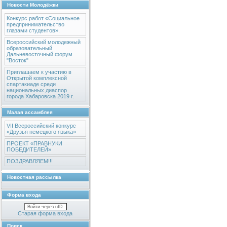
Новости Молодёжки
Конкурс работ «Социальное
предпринимательство
глазами студентов».
Всероссийский молодежный
образовательный
Дальневосточный форум
"Восток"
Приглашаем к участию в
Открытой комплексной
спартакиаде среди
национальных диаспор
города Хабаровска 2019 г.
Малая ассамблея
VII Всероссийский конкурс
«Друзья немецкого языка»
ПРОЕКТ «ПРАВНУКИ
ПОБЕДИТЕЛЕЙ»
ПОЗДРАВЛЯЕМ!!!
Новостная рассылка
Форма входа
Войти через uID
Старая форма входа
Поиск