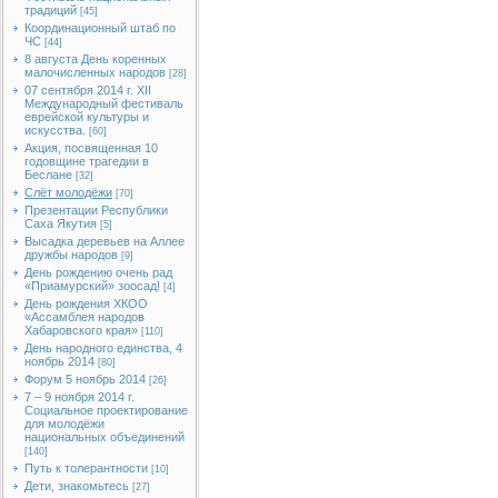
традиций
[45]
Координационный штаб по
ЧС
[44]
8 августа День коренных
малочисленных народов
[28]
07 сентября 2014 г. XII
Международный фестиваль
еврейской культуры и
искусства.
[60]
Акция, посвященная 10
годовщине трагедии в
Беслане
[32]
Слёт молодёжи
[70]
Презентации Республики
Саха Якутия
[5]
Высадка деревьев на Аллее
дружбы народов
[9]
День рождению очень рад
«Приамурский» зоосад!
[4]
День рождения ХКОО
«Ассамблея народов
Хабаровского края»
[110]
День народного единства, 4
ноябрь 2014
[80]
Форум 5 ноябрь 2014
[26]
7 – 9 ноября 2014 г.
Социальное проектирование
для молодёжи
национальных объединений
[140]
Путь к толерантности
[10]
Дети, знакомьтесь
[27]