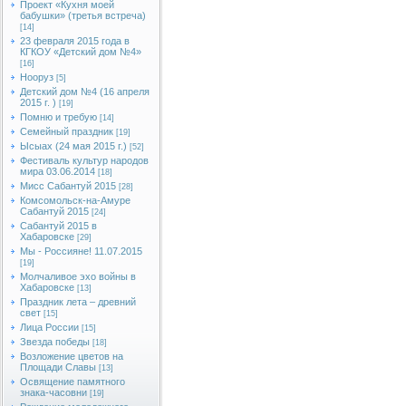
Проект «Кухня моей
бабушки» (третья встреча)
[14]
23 февраля 2015 года в
КГКОУ «Детский дом №4»
[16]
Нооруз
[5]
Детский дом №4 (16 апреля
2015 г. )
[19]
Помню и требую
[14]
Семейный праздник
[19]
Ысыах (24 мая 2015 г.)
[52]
Фестиваль культур народов
мира 03.06.2014
[18]
Мисс Сабантуй 2015
[28]
Комсомольск-на-Амуре
Сабантуй 2015
[24]
Сабантуй 2015 в
Хабаровске
[29]
Мы - Россияне! 11.07.2015
[19]
Молчаливое эхо войны в
Хабаровске
[13]
Праздник лета – древний
свет
[15]
Лица России
[15]
Звезда победы
[18]
Возложение цветов на
Площади Славы
[13]
Освящение памятного
знака-часовни
[19]