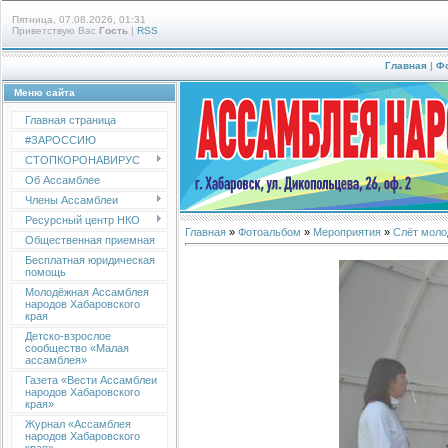
Пятница, 07.08.2026, 01:31
Приветствую Вас
Гость
|
RSS
Главная
|
Ф
Меню сайта
Главная страница
#ЗАРОССИЮ
СТОПКОРОНАВИРУС
Об Ассамблее
Члены Ассамблеи
Ресурсный центр НКО
Главная
»
Фотоальбом
»
Мероприятия
»
Слёт моло
Общественная приемная
Бесплатная юридическая
помощь
Молодёжная Ассамблея
народов Хабаровского
края
Детско-взрослое
сообщество «Малая
ассамблея»
Газета «Вести Ассамблеи
народов Хабаровского
края»
Журнал «Ассамблея
народов Хабаровского