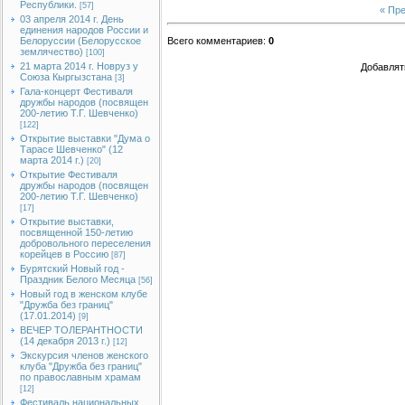
Республики.
[57]
« Пр
03 апреля 2014 г. День
единения народов России и
Белоруссии (Белорусское
Всего комментариев
:
0
землячество)
[100]
21 марта 2014 г. Новруз у
Добавлят
Союза Кыргызстана
[3]
Гала-концерт Фестиваля
дружбы народов (посвящен
200-летию Т.Г. Шевченко)
[122]
Открытие выставки "Дума о
Тарасе Шевченко" (12
марта 2014 г.)
[20]
Открытие Фестиваля
дружбы народов (посвящен
200-летию Т.Г. Шевченко)
[17]
Открытие выставки,
посвященной 150-летию
добровольного переселения
корейцев в Россию
[87]
Бурятский Новый год -
Праздник Белого Месяца
[56]
Новый год в женском клубе
"Дружба без границ"
(17.01.2014)
[9]
ВЕЧЕР ТОЛЕРАНТНОСТИ
(14 декабря 2013 г.)
[12]
Экскурсия членов женского
клуба "Дружба без границ"
по православным храмам
[12]
Фестиваль национальных