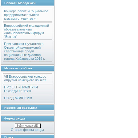
Новости Молодёжки
Конкурс работ «Социальное
предпринимательство
глазами студентов».
Всероссийский молодежный
образовательный
Дальневосточный форум
"Восток"
Приглашаем к участию в
Открытой комплексной
спартакиаде среди
национальных диаспор
города Хабаровска 2019 г.
Малая ассамблея
VII Всероссийский конкурс
«Друзья немецкого языка»
ПРОЕКТ «ПРАВНУКИ
ПОБЕДИТЕЛЕЙ»
ПОЗДРАВЛЯЕМ!!!
Новостная рассылка
Форма входа
Войти через uID
Старая форма входа
Поиск