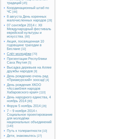
традиций
[45]
Координационный штаб по
ЧС
[44]
8 августа День коренных
малочисленных народов
[28]
07 сентября 2014 г. XII
Международный фестиваль
еврейской культуры и
искусства.
[60]
Акция, посвященная 10
годовщине трагедии в
Беслане
[32]
Слёт молодёжи
[70]
Презентации Республики
Саха Якутия
[5]
Высадка деревьев на Аллее
дружбы народов
[9]
День рождению очень рад
«Приамурский» зоосад!
[4]
День рождения ХКОО
«Ассамблея народов
Хабаровского края»
[110]
День народного единства, 4
ноябрь 2014
[80]
Форум 5 ноябрь 2014
[26]
7 – 9 ноября 2014 г.
Социальное проектирование
для молодёжи
национальных объединений
[140]
Путь к толерантности
[10]
Дети, знакомьтесь
[27]