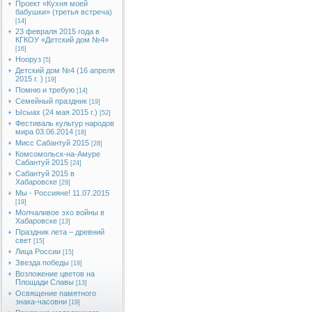
Проект «Кухня моей
бабушки» (третья встреча)
[14]
23 февраля 2015 года в
КГКОУ «Детский дом №4»
[16]
Нооруз
[5]
Детский дом №4 (16 апреля
2015 г. )
[19]
Помню и требую
[14]
Семейный праздник
[19]
Ысыах (24 мая 2015 г.)
[52]
Фестиваль культур народов
мира 03.06.2014
[18]
Мисс Сабантуй 2015
[28]
Комсомольск-на-Амуре
Сабантуй 2015
[24]
Сабантуй 2015 в
Хабаровске
[29]
Мы - Россияне! 11.07.2015
[19]
Молчаливое эхо войны в
Хабаровске
[13]
Праздник лета – древний
свет
[15]
Лица России
[15]
Звезда победы
[18]
Возложение цветов на
Площади Славы
[13]
Освящение памятного
знака-часовни
[19]