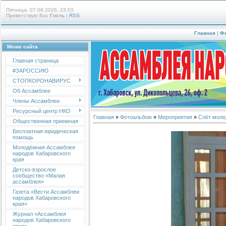
Пятница, 07.08.2026, 23:03
Приветствую Вас
Гость
|
RSS
Главная
|
Ф
Меню сайта
Главная страница
#ЗАРОССИЮ
СТОПКОРОНАВИРУС
Об Ассамблее
Члены Ассамблеи
Ресурсный центр НКО
Главная
»
Фотоальбом
»
Мероприятия
»
Слёт моло
Общественная приемная
Бесплатная юридическая
помощь
Молодёжная Ассамблея
народов Хабаровского
края
Детско-взрослое
сообщество «Малая
ассамблея»
Газета «Вести Ассамблеи
народов Хабаровского
края»
Журнал «Ассамблея
народов Хабаровского