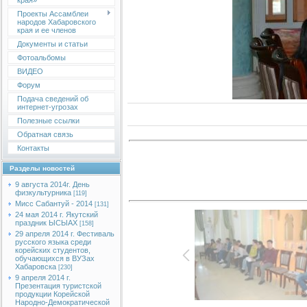
края»
Проекты Ассамблеи
народов Хабаровского
края и ее членов
Документы и статьи
Фотоальбомы
ВИДЕО
Форум
Подача сведений об
интернет-угрозах
Полезные ссылки
Обратная связь
Контакты
Разделы новостей
9 августа 2014г. День
физкультурника
[119]
Мисс Сабантуй - 2014
[131]
24 мая 2014 г. Якутский
праздник ЫСЫАХ
[158]
29 апреля 2014 г. Фестиваль
русского языка среди
корейских студентов,
обучающихся в ВУЗах
Хабаровска
[230]
9 апреля 2014 г.
Презентация туристской
продукции Корейской
Народно-Демократической