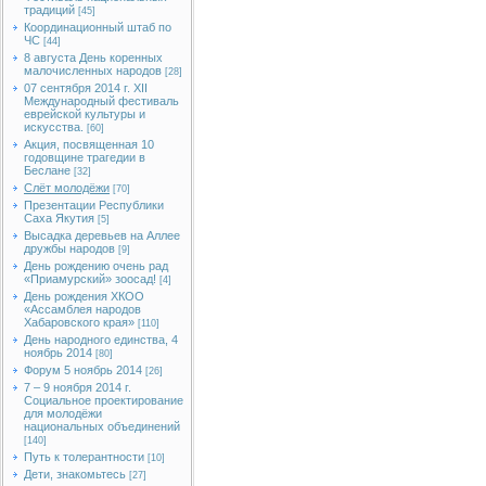
традиций
[45]
Координационный штаб по
ЧС
[44]
8 августа День коренных
малочисленных народов
[28]
07 сентября 2014 г. XII
Международный фестиваль
еврейской культуры и
искусства.
[60]
Акция, посвященная 10
годовщине трагедии в
Беслане
[32]
Слёт молодёжи
[70]
Презентации Республики
Саха Якутия
[5]
Высадка деревьев на Аллее
дружбы народов
[9]
День рождению очень рад
«Приамурский» зоосад!
[4]
День рождения ХКОО
«Ассамблея народов
Хабаровского края»
[110]
День народного единства, 4
ноябрь 2014
[80]
Форум 5 ноябрь 2014
[26]
7 – 9 ноября 2014 г.
Социальное проектирование
для молодёжи
национальных объединений
[140]
Путь к толерантности
[10]
Дети, знакомьтесь
[27]