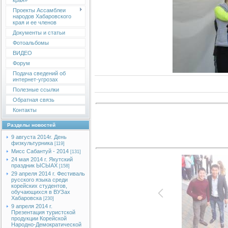
края»
Проекты Ассамблеи
народов Хабаровского
края и ее членов
Документы и статьи
Фотоальбомы
ВИДЕО
Форум
Подача сведений об
интернет-угрозах
Полезные ссылки
Обратная связь
Контакты
Разделы новостей
9 августа 2014г. День
физкультурника
[119]
Мисс Сабантуй - 2014
[131]
24 мая 2014 г. Якутский
праздник ЫСЫАХ
[158]
29 апреля 2014 г. Фестиваль
русского языка среди
корейских студентов,
обучающихся в ВУЗах
Хабаровска
[230]
9 апреля 2014 г.
Презентация туристской
продукции Корейской
Народно-Демократической