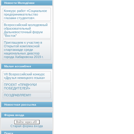
Новости Молодёжки
Конкурс работ «Социальное
предпринимательство
глазами студентов».
Всероссийский молодежный
образовательный
Дальневосточный форум
"Восток"
Приглашаем к участию в
Открытой комплексной
спартакиаде среди
национальных диаспор
города Хабаровска 2019 г.
Малая ассамблея
VII Всероссийский конкурс
«Друзья немецкого языка»
ПРОЕКТ «ПРАВНУКИ
ПОБЕДИТЕЛЕЙ»
ПОЗДРАВЛЯЕМ!!!
Новостная рассылка
Форма входа
Войти через uID
Старая форма входа
Поиск