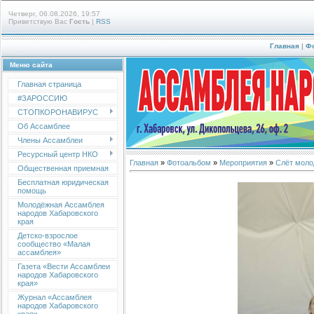
Четверг, 06.08.2026, 19:57
Приветствую Вас
Гость
|
RSS
Главная
|
Ф
Меню сайта
Главная страница
#ЗАРОССИЮ
СТОПКОРОНАВИРУС
Об Ассамблее
Члены Ассамблеи
Ресурсный центр НКО
Главная
»
Фотоальбом
»
Мероприятия
»
Слёт моло
Общественная приемная
Бесплатная юридическая
помощь
Молодёжная Ассамблея
народов Хабаровского
края
Детско-взрослое
сообщество «Малая
ассамблея»
Газета «Вести Ассамблеи
народов Хабаровского
края»
Журнал «Ассамблея
народов Хабаровского