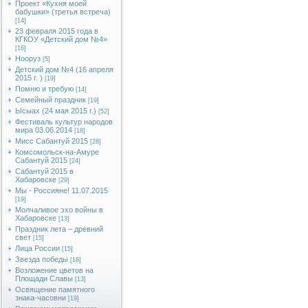
Проект «Кухня моей
бабушки» (третья встреча)
[14]
23 февраля 2015 года в
КГКОУ «Детский дом №4»
[16]
Нооруз
[5]
Детский дом №4 (16 апреля
2015 г. )
[19]
Помню и требую
[14]
Семейный праздник
[19]
Ысыах (24 мая 2015 г.)
[52]
Фестиваль культур народов
мира 03.06.2014
[18]
Мисс Сабантуй 2015
[28]
Комсомольск-на-Амуре
Сабантуй 2015
[24]
Сабантуй 2015 в
Хабаровске
[29]
Мы - Россияне! 11.07.2015
[19]
Молчаливое эхо войны в
Хабаровске
[13]
Праздник лета – древний
свет
[15]
Лица России
[15]
Звезда победы
[18]
Возложение цветов на
Площади Славы
[13]
Освящение памятного
знака-часовни
[19]