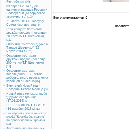
Республики.
[57]
03 апреля 2014 г. День
единения народов России и
Белоруссии (Белорусское
землячество)
[100]
Всего комментариев
:
0
21 марта 2014 г. Новруз у
Союза Кыргызстана
[3]
Добавлят
Гала-концерт Фестиваля
дружбы народов (посвящен
200-летию Т.Г. Шевченко)
[122]
Открытие выставки "Дума о
Тарасе Шевченко" (12
марта 2014 г.)
[20]
Открытие Фестиваля
дружбы народов (посвящен
200-летию Т.Г. Шевченко)
[17]
Открытие выставки,
посвященной 150-летию
добровольного переселения
корейцев в Россию
[87]
Бурятский Новый год -
Праздник Белого Месяца
[56]
Новый год в женском клубе
"Дружба без границ"
(17.01.2014)
[9]
ВЕЧЕР ТОЛЕРАНТНОСТИ
(14 декабря 2013 г.)
[12]
Экскурсия членов женского
клуба "Дружба без границ"
по православным храмам
[12]
Фестиваль национальных