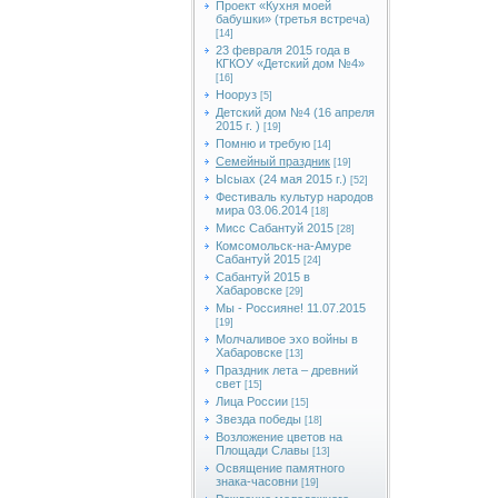
Проект «Кухня моей
бабушки» (третья встреча)
[14]
23 февраля 2015 года в
КГКОУ «Детский дом №4»
[16]
Нооруз
[5]
Детский дом №4 (16 апреля
2015 г. )
[19]
Помню и требую
[14]
Семейный праздник
[19]
Ысыах (24 мая 2015 г.)
[52]
Фестиваль культур народов
мира 03.06.2014
[18]
Мисс Сабантуй 2015
[28]
Комсомольск-на-Амуре
Сабантуй 2015
[24]
Сабантуй 2015 в
Хабаровске
[29]
Мы - Россияне! 11.07.2015
[19]
Молчаливое эхо войны в
Хабаровске
[13]
Праздник лета – древний
свет
[15]
Лица России
[15]
Звезда победы
[18]
Возложение цветов на
Площади Славы
[13]
Освящение памятного
знака-часовни
[19]