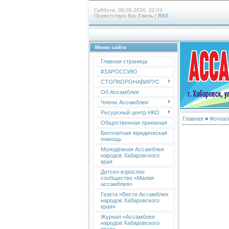
Суббота, 08.08.2026, 22:03
Приветствую Вас
Гость
|
RSS
Меню сайта
Главная страница
#ЗАРОССИЮ
СТОПКОРОНАВИРУС
Об Ассамблее
Члены Ассамблеи
Ресурсный центр НКО
Главная
»
Фотоал
Общественная приемная
Бесплатная юридическая
помощь
Молодёжная Ассамблея
народов Хабаровского
края
Детско-взрослое
сообщество «Малая
ассамблея»
Газета «Вести Ассамблеи
народов Хабаровского
края»
Журнал «Ассамблея
народов Хабаровского