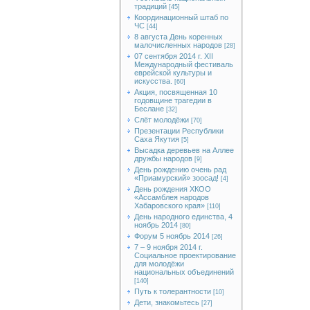
традиций
[45]
Координационный штаб по
ЧС
[44]
8 августа День коренных
малочисленных народов
[28]
07 сентября 2014 г. XII
Международный фестиваль
еврейской культуры и
искусства.
[60]
Акция, посвященная 10
годовщине трагедии в
Беслане
[32]
Слёт молодёжи
[70]
Презентации Республики
Саха Якутия
[5]
Высадка деревьев на Аллее
дружбы народов
[9]
День рождению очень рад
«Приамурский» зоосад!
[4]
День рождения ХКОО
«Ассамблея народов
Хабаровского края»
[110]
День народного единства, 4
ноябрь 2014
[80]
Форум 5 ноябрь 2014
[26]
7 – 9 ноября 2014 г.
Социальное проектирование
для молодёжи
национальных объединений
[140]
Путь к толерантности
[10]
Дети, знакомьтесь
[27]