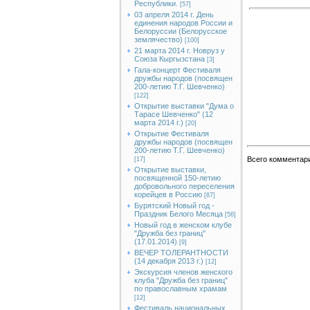
Республики.
[57]
03 апреля 2014 г. День
единения народов России и
Белоруссии (Белорусское
землячество)
[100]
21 марта 2014 г. Новруз у
Союза Кыргызстана
[3]
Гала-концерт Фестиваля
дружбы народов (посвящен
200-летию Т.Г. Шевченко)
[122]
Открытие выставки "Дума о
Тарасе Шевченко" (12
марта 2014 г.)
[20]
Открытие Фестиваля
дружбы народов (посвящен
200-летию Т.Г. Шевченко)
Всего комментар
[17]
Открытие выставки,
посвященной 150-летию
добровольного переселения
корейцев в Россию
[87]
Бурятский Новый год -
Праздник Белого Месяца
[56]
Новый год в женском клубе
"Дружба без границ"
(17.01.2014)
[9]
ВЕЧЕР ТОЛЕРАНТНОСТИ
(14 декабря 2013 г.)
[12]
Экскурсия членов женского
клуба "Дружба без границ"
по православным храмам
[12]
Фестиваль национальных