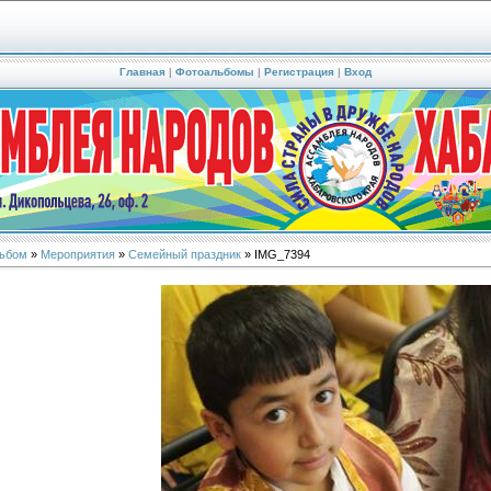
Главная
|
Фотоальбомы
|
Регистрация
|
Вход
ьбом
»
Мероприятия
»
Семейный праздник
» IMG_7394