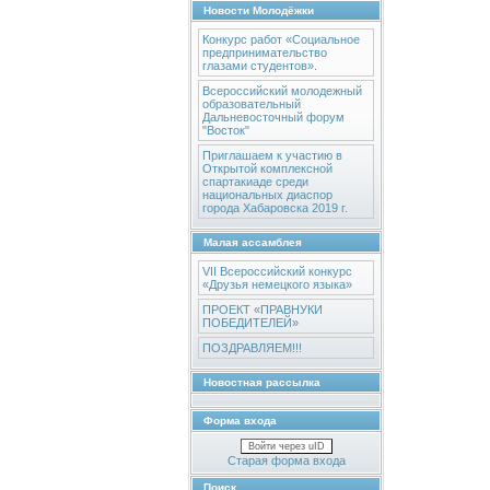
Новости Молодёжки
Конкурс работ «Социальное
предпринимательство
глазами студентов».
Всероссийский молодежный
образовательный
Дальневосточный форум
"Восток"
Приглашаем к участию в
Открытой комплексной
спартакиаде среди
национальных диаспор
города Хабаровска 2019 г.
Малая ассамблея
VII Всероссийский конкурс
«Друзья немецкого языка»
ПРОЕКТ «ПРАВНУКИ
ПОБЕДИТЕЛЕЙ»
ПОЗДРАВЛЯЕМ!!!
Новостная рассылка
Форма входа
Войти через uID
Старая форма входа
Поиск