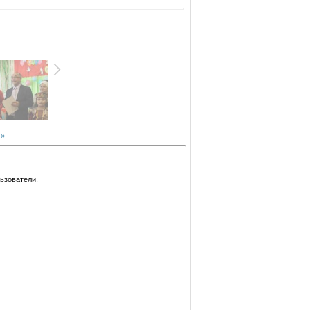
 »
ьзователи.