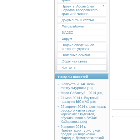
края»
Проекты Ассамблеи
народов Хабаровского
края и ее членов
Документы и статьи
Фотоальбомы
ВИДЕО
Форум
Подача сведений об
интернет-угрозах
Полезные ссылки
Обратная связь
Контакты
Разделы новостей
9 августа 2014г. День
физкультурника
[119]
Мисс Сабантуй - 2014
[131]
24 мая 2014 г. Якутский
праздник ЫСЫАХ
[158]
29 апреля 2014 г. Фестиваль
русского языка среди
корейских студентов,
обучающихся в ВУЗах
Хабаровска
[230]
9 апреля 2014 г.
Презентация туристской
продукции Корейской
Народно-Демократической