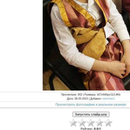
Просмотров
: 602 |
Размеры
: 427x640px/113.8Kb
Дата
: 08.05.2015 |
Добавил
:
newUser1
Просмотреть фотографию в реальном размере
Рейтинг
:
0.0
/
0