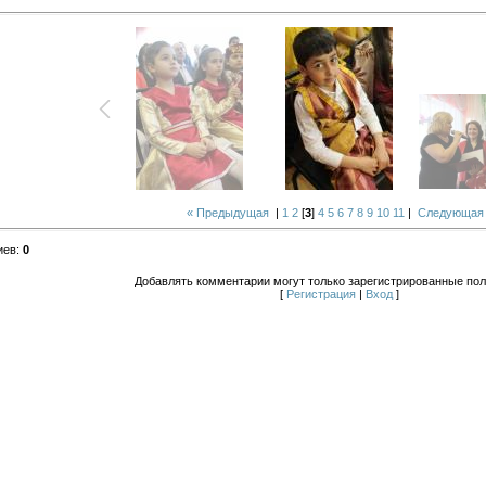
« Предыдущая
|
1
2
[
3
]
4
5
6
7
8
9
10
11
|
Следующая
иев
:
0
Добавлять комментарии могут только зарегистрированные пол
[
Регистрация
|
Вход
]