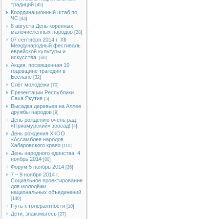
традиций
[45]
Координационный штаб по
ЧС
[44]
8 августа День коренных
малочисленных народов
[28]
07 сентября 2014 г. XII
Международный фестиваль
еврейской культуры и
искусства.
[60]
Акция, посвященная 10
годовщине трагедии в
Беслане
[32]
Слёт молодёжи
[70]
Презентации Республики
Саха Якутия
[5]
Высадка деревьев на Аллее
дружбы народов
[9]
День рождению очень рад
«Приамурский» зоосад!
[4]
День рождения ХКОО
«Ассамблея народов
Хабаровского края»
[110]
День народного единства, 4
ноябрь 2014
[80]
Форум 5 ноябрь 2014
[26]
7 – 9 ноября 2014 г.
Социальное проектирование
для молодёжи
национальных объединений
[140]
Путь к толерантности
[10]
Дети, знакомьтесь
[27]