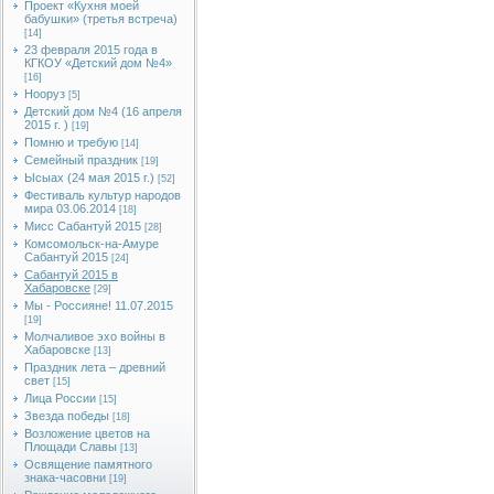
Проект «Кухня моей
бабушки» (третья встреча)
[14]
23 февраля 2015 года в
КГКОУ «Детский дом №4»
[16]
Нооруз
[5]
Детский дом №4 (16 апреля
2015 г. )
[19]
Помню и требую
[14]
Семейный праздник
[19]
Ысыах (24 мая 2015 г.)
[52]
Фестиваль культур народов
мира 03.06.2014
[18]
Мисс Сабантуй 2015
[28]
Комсомольск-на-Амуре
Сабантуй 2015
[24]
Сабантуй 2015 в
Хабаровске
[29]
Мы - Россияне! 11.07.2015
[19]
Молчаливое эхо войны в
Хабаровске
[13]
Праздник лета – древний
свет
[15]
Лица России
[15]
Звезда победы
[18]
Возложение цветов на
Площади Славы
[13]
Освящение памятного
знака-часовни
[19]