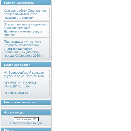
Новости Молодёжки
Конкурс работ «Социальное
предпринимательство
глазами студентов».
Всероссийский молодежный
образовательный
Дальневосточный форум
"Восток"
Приглашаем к участию в
Открытой комплексной
спартакиаде среди
национальных диаспор
города Хабаровска 2019 г.
Малая ассамблея
VII Всероссийский конкурс
«Друзья немецкого языка»
ПРОЕКТ «ПРАВНУКИ
ПОБЕДИТЕЛЕЙ»
ПОЗДРАВЛЯЕМ!!!
Новостная рассылка
Форма входа
Войти через uID
Старая форма входа
Поиск