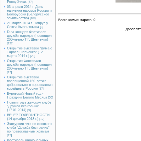
Республики.
[57]
03 апреля 2014 г. День
единения народов России и
Белоруссии (Белорусское
землячество)
[100]
Всего комментариев
:
0
21 марта 2014 г. Новруз у
Союза Кыргызстана
[3]
Добавлят
Гала-концерт Фестиваля
дружбы народов (посвящен
200-летию Т.Г. Шевченко)
[122]
Открытие выставки "Дума о
Тарасе Шевченко" (12
марта 2014 г.)
[20]
Открытие Фестиваля
дружбы народов (посвящен
200-летию Т.Г. Шевченко)
[17]
Открытие выставки,
посвященной 150-летию
добровольного переселения
корейцев в Россию
[87]
Бурятский Новый год -
Праздник Белого Месяца
[56]
Новый год в женском клубе
"Дружба без границ"
(17.01.2014)
[9]
ВЕЧЕР ТОЛЕРАНТНОСТИ
(14 декабря 2013 г.)
[12]
Экскурсия членов женского
клуба "Дружба без границ"
по православным храмам
[12]
Фестиваль национальных