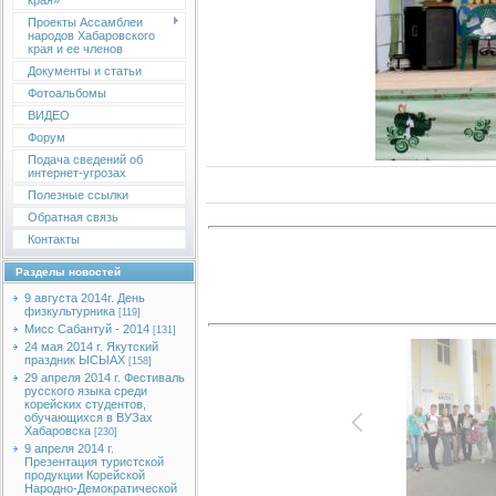
края»
Проекты Ассамблеи
народов Хабаровского
края и ее членов
Документы и статьи
Фотоальбомы
ВИДЕО
Форум
Подача сведений об
интернет-угрозах
Полезные ссылки
Обратная связь
Контакты
Разделы новостей
9 августа 2014г. День
физкультурника
[119]
Мисс Сабантуй - 2014
[131]
24 мая 2014 г. Якутский
праздник ЫСЫАХ
[158]
29 апреля 2014 г. Фестиваль
русского языка среди
корейских студентов,
обучающихся в ВУЗах
Хабаровска
[230]
9 апреля 2014 г.
Презентация туристской
продукции Корейской
Народно-Демократической