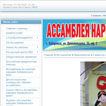
Пятница, 07.08.2026, 01:48
Приветствую Вас
Гость
|
RSS
Главная
|
Ф
Меню сайта
Главная страница
#ЗАРОССИЮ
СТОПКОРОНАВИРУС
Об Ассамблее
Члены Ассамблеи
Ресурсный центр НКО
Главная
»
Фотоальбом
»
Мероприятия
»
Сабантуй 
Общественная приемная
Бесплатная юридическая
помощь
Молодёжная Ассамблея
народов Хабаровского
края
Детско-взрослое
сообщество «Малая
ассамблея»
Газета «Вести Ассамблеи
народов Хабаровского
края»
Журнал «Ассамблея
народов Хабаровского