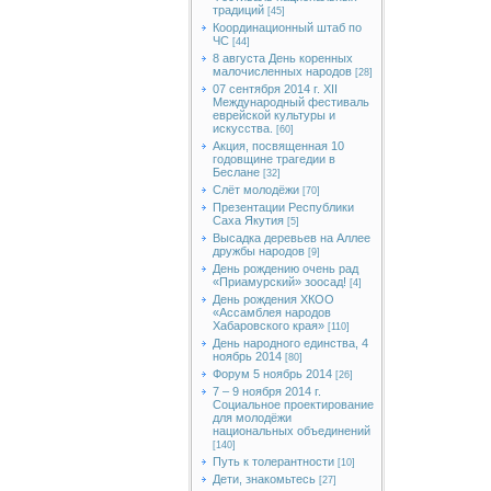
традиций
[45]
Координационный штаб по
ЧС
[44]
8 августа День коренных
малочисленных народов
[28]
07 сентября 2014 г. XII
Международный фестиваль
еврейской культуры и
искусства.
[60]
Акция, посвященная 10
годовщине трагедии в
Беслане
[32]
Слёт молодёжи
[70]
Презентации Республики
Саха Якутия
[5]
Высадка деревьев на Аллее
дружбы народов
[9]
День рождению очень рад
«Приамурский» зоосад!
[4]
День рождения ХКОО
«Ассамблея народов
Хабаровского края»
[110]
День народного единства, 4
ноябрь 2014
[80]
Форум 5 ноябрь 2014
[26]
7 – 9 ноября 2014 г.
Социальное проектирование
для молодёжи
национальных объединений
[140]
Путь к толерантности
[10]
Дети, знакомьтесь
[27]