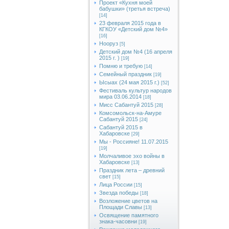
Проект «Кухня моей
бабушки» (третья встреча)
[14]
23 февраля 2015 года в
КГКОУ «Детский дом №4»
[16]
Нооруз
[5]
Детский дом №4 (16 апреля
2015 г. )
[19]
Помню и требую
[14]
Семейный праздник
[19]
Ысыах (24 мая 2015 г.)
[52]
Фестиваль культур народов
мира 03.06.2014
[18]
Мисс Сабантуй 2015
[28]
Комсомольск-на-Амуре
Сабантуй 2015
[24]
Сабантуй 2015 в
Хабаровске
[29]
Мы - Россияне! 11.07.2015
[19]
Молчаливое эхо войны в
Хабаровске
[13]
Праздник лета – древний
свет
[15]
Лица России
[15]
Звезда победы
[18]
Возложение цветов на
Площади Славы
[13]
Освящение памятного
знака-часовни
[19]