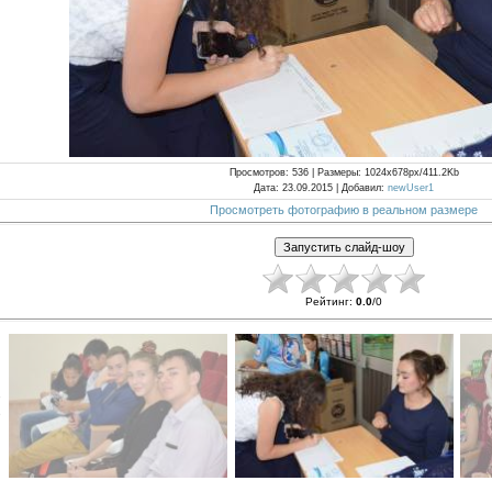
Просмотров
: 536 |
Размеры
: 1024x678px/411.2Kb
Дата
: 23.09.2015 |
Добавил
:
newUser1
Просмотреть фотографию в реальном размере
Рейтинг
:
0.0
/
0