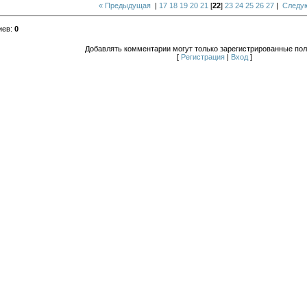
« Предыдущая
|
17
18
19
20
21
[
22
]
23
24
25
26
27
|
Следу
иев
:
0
Добавлять комментарии могут только зарегистрированные пол
[
Регистрация
|
Вход
]