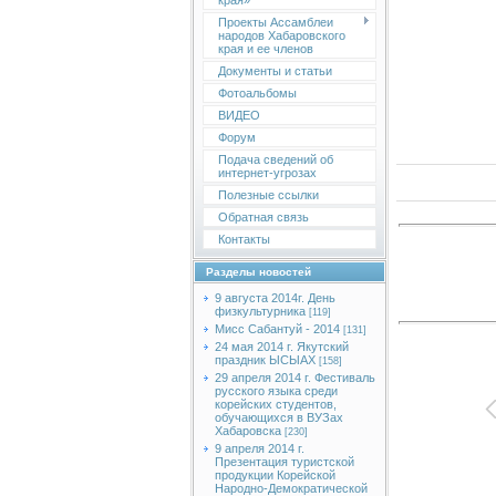
края»
Проекты Ассамблеи
народов Хабаровского
края и ее членов
Документы и статьи
Фотоальбомы
ВИДЕО
Форум
Подача сведений об
интернет-угрозах
Полезные ссылки
Обратная связь
Контакты
Разделы новостей
9 августа 2014г. День
физкультурника
[119]
Мисс Сабантуй - 2014
[131]
24 мая 2014 г. Якутский
праздник ЫСЫАХ
[158]
29 апреля 2014 г. Фестиваль
русского языка среди
корейских студентов,
обучающихся в ВУЗах
Хабаровска
[230]
9 апреля 2014 г.
Презентация туристской
продукции Корейской
Народно-Демократической