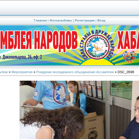
Главная
|
Фотоальбомы
|
Регистрация
|
Вход
ьбом
»
Мероприятия
»
Рождение молодежного объединения Ассамблеи
» DSC_0598