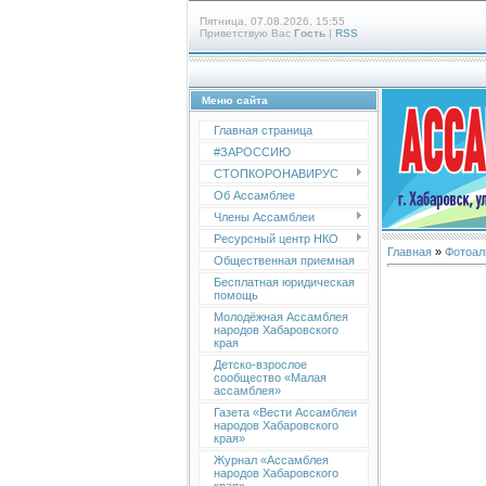
Пятница, 07.08.2026, 15:55
Приветствую Вас
Гость
|
RSS
Меню сайта
Главная страница
#ЗАРОССИЮ
СТОПКОРОНАВИРУС
Об Ассамблее
Члены Ассамблеи
Ресурсный центр НКО
Главная
»
Фотоал
Общественная приемная
Бесплатная юридическая
помощь
Молодёжная Ассамблея
народов Хабаровского
края
Детско-взрослое
сообщество «Малая
ассамблея»
Газета «Вести Ассамблеи
народов Хабаровского
края»
Журнал «Ассамблея
народов Хабаровского