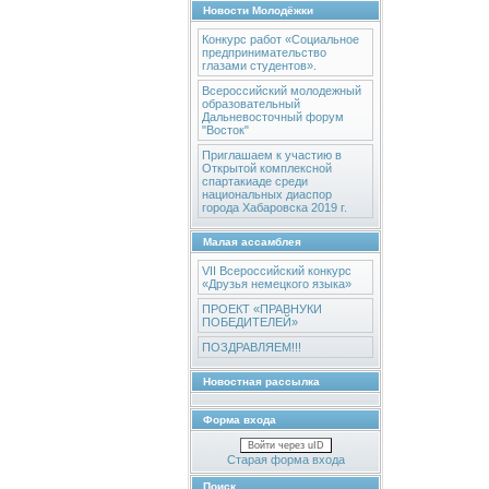
Новости Молодёжки
Конкурс работ «Социальное
предпринимательство
глазами студентов».
Всероссийский молодежный
образовательный
Дальневосточный форум
"Восток"
Приглашаем к участию в
Открытой комплексной
спартакиаде среди
национальных диаспор
города Хабаровска 2019 г.
Малая ассамблея
VII Всероссийский конкурс
«Друзья немецкого языка»
ПРОЕКТ «ПРАВНУКИ
ПОБЕДИТЕЛЕЙ»
ПОЗДРАВЛЯЕМ!!!
Новостная рассылка
Форма входа
Войти через uID
Старая форма входа
Поиск