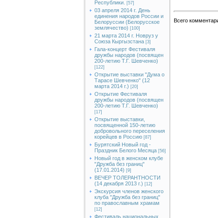
Республики.
[57]
03 апреля 2014 г. День
единения народов России и
Всего комментар
Белоруссии (Белорусское
землячество)
[100]
21 марта 2014 г. Новруз у
Союза Кыргызстана
[3]
Гала-концерт Фестиваля
дружбы народов (посвящен
200-летию Т.Г. Шевченко)
[122]
Открытие выставки "Дума о
Тарасе Шевченко" (12
марта 2014 г.)
[20]
Открытие Фестиваля
дружбы народов (посвящен
200-летию Т.Г. Шевченко)
[17]
Открытие выставки,
посвященной 150-летию
добровольного переселения
корейцев в Россию
[87]
Бурятский Новый год -
Праздник Белого Месяца
[56]
Новый год в женском клубе
"Дружба без границ"
(17.01.2014)
[9]
ВЕЧЕР ТОЛЕРАНТНОСТИ
(14 декабря 2013 г.)
[12]
Экскурсия членов женского
клуба "Дружба без границ"
по православным храмам
[12]
Фестиваль национальных