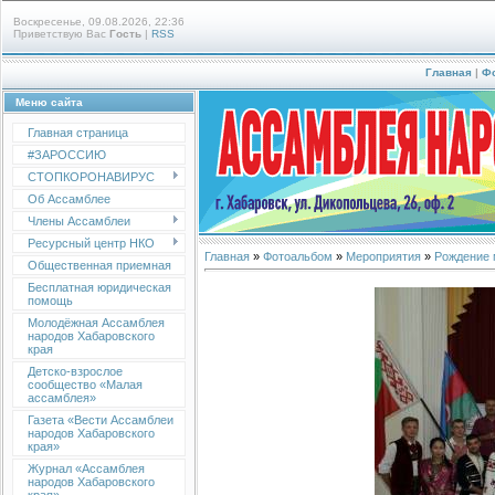
Воскресенье, 09.08.2026, 22:36
Приветствую Вас
Гость
|
RSS
Главная
|
Ф
Меню сайта
Главная страница
#ЗАРОССИЮ
СТОПКОРОНАВИРУС
Об Ассамблее
Члены Ассамблеи
Ресурсный центр НКО
Главная
»
Фотоальбом
»
Мероприятия
»
Рождение 
Общественная приемная
Бесплатная юридическая
помощь
Молодёжная Ассамблея
народов Хабаровского
края
Детско-взрослое
сообщество «Малая
ассамблея»
Газета «Вести Ассамблеи
народов Хабаровского
края»
Журнал «Ассамблея
народов Хабаровского