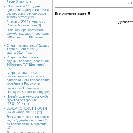
Республики.
[57]
« 
03 апреля 2014 г. День
единения народов России и
Белоруссии (Белорусское
Всего комментариев
:
0
землячество)
[100]
21 марта 2014 г. Новруз у
Добавлят
Союза Кыргызстана
[3]
Гала-концерт Фестиваля
дружбы народов (посвящен
200-летию Т.Г. Шевченко)
[122]
Открытие выставки "Дума о
Тарасе Шевченко" (12
марта 2014 г.)
[20]
Открытие Фестиваля
дружбы народов (посвящен
200-летию Т.Г. Шевченко)
[17]
Открытие выставки,
посвященной 150-летию
добровольного переселения
корейцев в Россию
[87]
Бурятский Новый год -
Праздник Белого Месяца
[56]
Новый год в женском клубе
"Дружба без границ"
(17.01.2014)
[9]
ВЕЧЕР ТОЛЕРАНТНОСТИ
(14 декабря 2013 г.)
[12]
Экскурсия членов женского
клуба "Дружба без границ"
по православным храмам
[12]
Фестиваль национальных