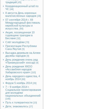
традиций
[45]
Координационный штаб по
ЧС
[44]
8 августа День коренных
малочисленных народов
[28]
07 сентября 2014 г. XII
Международный фестиваль
еврейской культуры и
искусства.
[60]
Акция, посвященная 10
годовщине трагедии в
Беслане
[32]
Слёт молодёжи
[70]
Презентации Республики
Саха Якутия
[5]
Высадка деревьев на Аллее
дружбы народов
[9]
День рождению очень рад
«Приамурский» зоосад!
[4]
День рождения ХКОО
«Ассамблея народов
Хабаровского края»
[110]
День народного единства, 4
ноябрь 2014
[80]
Форум 5 ноябрь 2014
[26]
7 – 9 ноября 2014 г.
Социальное проектирование
для молодёжи
национальных объединений
[140]
Путь к толерантности
[10]
Дети, знакомьтесь
[27]