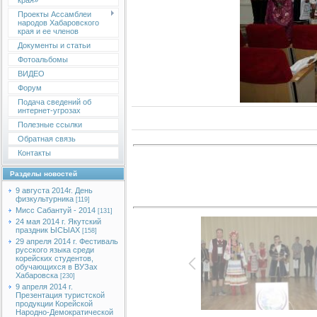
края»
Проекты Ассамблеи
народов Хабаровского
края и ее членов
Документы и статьи
Фотоальбомы
ВИДЕО
Форум
Подача сведений об
интернет-угрозах
Полезные ссылки
Обратная связь
Контакты
Разделы новостей
9 августа 2014г. День
физкультурника
[119]
Мисс Сабантуй - 2014
[131]
24 мая 2014 г. Якутский
праздник ЫСЫАХ
[158]
29 апреля 2014 г. Фестиваль
русского языка среди
корейских студентов,
обучающихся в ВУЗах
Хабаровска
[230]
9 апреля 2014 г.
Презентация туристской
продукции Корейской
Народно-Демократической