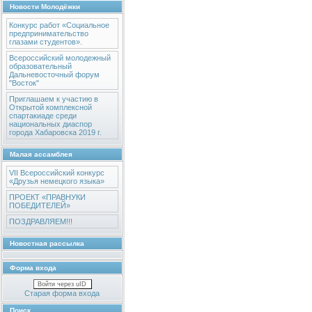
Новости Молодёжки
Конкурс работ «Социальное
предпринимательство
глазами студентов».
Всероссийский молодежный
образовательный
Дальневосточный форум
"Восток"
Приглашаем к участию в
Открытой комплексной
спартакиаде среди
национальных диаспор
города Хабаровска 2019 г.
Малая ассамблея
VII Всероссийский конкурс
«Друзья немецкого языка»
ПРОЕКТ «ПРАВНУКИ
ПОБЕДИТЕЛЕЙ»
ПОЗДРАВЛЯЕМ!!!
Новостная рассылка
Форма входа
Войти через uID
Старая форма входа
Поиск