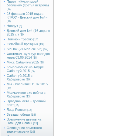
Проект «Кухня моей
бабушки» (третья встреча)
[14]
23 февраля 2015 года в
КГКОУ «Детский дом №4»
[16]
Нооруз
[5]
Детский дом №4 (16 апреля
2015 г. )
[19]
Помню и требую
[14]
Семейный праздник
[19]
Ысыах (24 мая 2015 г.)
[52]
Фестиваль культур народов
мира 03.06.2014
[18]
Мисс Сабантуй 2015
[28]
Комсомольск-на-Амуре
Сабантуй 2015
[24]
Сабантуй 2015 в
Хабаровске
[29]
Мы - Россияне! 11.07.2015
[19]
Молчаливое эхо войны в
Хабаровске
[13]
Праздник лета – древний
свет
[15]
Лица России
[15]
Звезда победы
[18]
Возложение цветов на
Площади Славы
[13]
Освящение памятного
знака-часовни
[19]