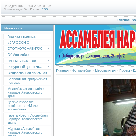
Понедельник, 10.08.2026, 01:26
Приветствую Вас
Гость
|
RSS
Главная
|
Ф
Меню сайта
Главная страница
#ЗАРОССИЮ
СТОПКОРОНАВИРУС
Об Ассамблее
Члены Ассамблеи
Ресурсный центр НКО
Главная
»
Фотоальбом
»
Мероприятия
»
Проект «К
Общественная приемная
Бесплатная юридическая
помощь
Молодёжная Ассамблея
народов Хабаровского
края
Детско-взрослое
сообщество «Малая
ассамблея»
Газета «Вести Ассамблеи
народов Хабаровского
края»
Журнал «Ассамблея
народов Хабаровского