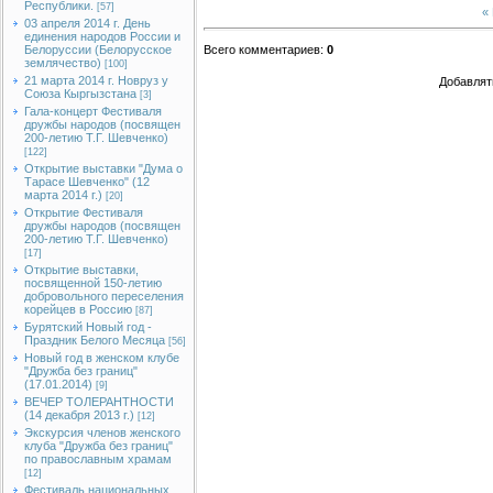
Республики.
[57]
«
03 апреля 2014 г. День
единения народов России и
Белоруссии (Белорусское
Всего комментариев
:
0
землячество)
[100]
21 марта 2014 г. Новруз у
Добавлят
Союза Кыргызстана
[3]
Гала-концерт Фестиваля
дружбы народов (посвящен
200-летию Т.Г. Шевченко)
[122]
Открытие выставки "Дума о
Тарасе Шевченко" (12
марта 2014 г.)
[20]
Открытие Фестиваля
дружбы народов (посвящен
200-летию Т.Г. Шевченко)
[17]
Открытие выставки,
посвященной 150-летию
добровольного переселения
корейцев в Россию
[87]
Бурятский Новый год -
Праздник Белого Месяца
[56]
Новый год в женском клубе
"Дружба без границ"
(17.01.2014)
[9]
ВЕЧЕР ТОЛЕРАНТНОСТИ
(14 декабря 2013 г.)
[12]
Экскурсия членов женского
клуба "Дружба без границ"
по православным храмам
[12]
Фестиваль национальных