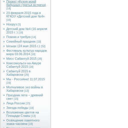
Проект «Кухня моей
бабушки» (третья встреча)
[14]
23 февраля 2015 года в
КГКОУ «Детский дом №4»
[16]
Нооруз
[5]
Детский дом №4 (16 апреля
2015 г. )
[19]
Помню и требую
[14]
Семейный праздник
[19]
Ысыах (24 мая 2015 г.)
[52]
Фестиваль культур народов
мира 03.06.2014
[18]
Мисс Сабантуй 2015
[28]
Комсомольск-на-Амуре
Сабантуй 2015
[24]
Сабантуй 2015 в
Хабаровске
[29]
Мы - Россияне! 11.07.2015
[19]
Молчаливое эхо войны в
Хабаровске
[13]
Праздник лета – древний
свет
[15]
Лица России
[15]
Звезда победы
[18]
Возложение цветов на
Площади Славы
[13]
Освящение памятного
знака-часовни
[19]