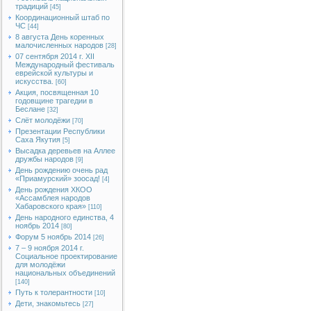
традиций
[45]
Координационный штаб по
ЧС
[44]
8 августа День коренных
малочисленных народов
[28]
07 сентября 2014 г. XII
Международный фестиваль
еврейской культуры и
искусства.
[60]
Акция, посвященная 10
годовщине трагедии в
Беслане
[32]
Слёт молодёжи
[70]
Презентации Республики
Саха Якутия
[5]
Высадка деревьев на Аллее
дружбы народов
[9]
День рождению очень рад
«Приамурский» зоосад!
[4]
День рождения ХКОО
«Ассамблея народов
Хабаровского края»
[110]
День народного единства, 4
ноябрь 2014
[80]
Форум 5 ноябрь 2014
[26]
7 – 9 ноября 2014 г.
Социальное проектирование
для молодёжи
национальных объединений
[140]
Путь к толерантности
[10]
Дети, знакомьтесь
[27]