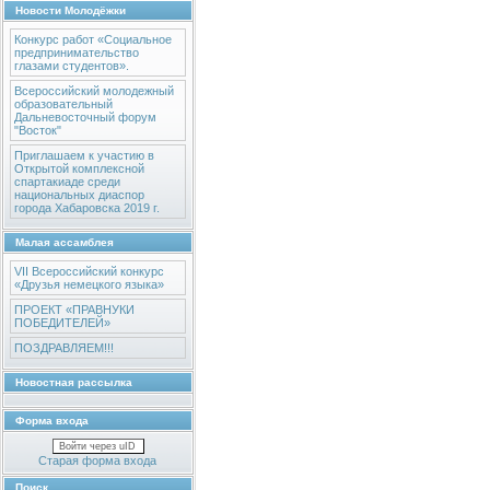
Новости Молодёжки
Конкурс работ «Социальное
предпринимательство
глазами студентов».
Всероссийский молодежный
образовательный
Дальневосточный форум
"Восток"
Приглашаем к участию в
Открытой комплексной
спартакиаде среди
национальных диаспор
города Хабаровска 2019 г.
Малая ассамблея
VII Всероссийский конкурс
«Друзья немецкого языка»
ПРОЕКТ «ПРАВНУКИ
ПОБЕДИТЕЛЕЙ»
ПОЗДРАВЛЯЕМ!!!
Новостная рассылка
Форма входа
Войти через uID
Старая форма входа
Поиск