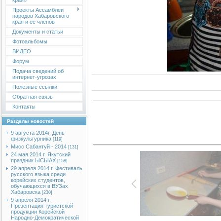
края»
Проекты Ассамблеи
народов Хабаровского
края и ее членов
Документы и статьи
Фотоальбомы
ВИДЕО
Форум
Подача сведений об
интернет-угрозах
Полезные ссылки
Обратная связь
Контакты
Разделы новостей
9 августа 2014г. День
физкультурника
[119]
Мисс Сабантуй - 2014
[131]
24 мая 2014 г. Якутский
праздник ЫСЫАХ
[158]
29 апреля 2014 г. Фестиваль
русского языка среди
корейских студентов,
обучающихся в ВУЗах
Хабаровска
[230]
9 апреля 2014 г.
Презентация туристской
продукции Корейской
Народно-Демократической