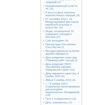
традиций
[45]
Координационный штаб по
ЧС
[44]
8 августа День коренных
малочисленных народов
[28]
07 сентября 2014 г. XII
Международный фестиваль
еврейской культуры и
искусства.
[60]
Акция, посвященная 10
годовщине трагедии в
Беслане
[32]
Слёт молодёжи
[70]
Презентации Республики
Саха Якутия
[5]
Высадка деревьев на Аллее
дружбы народов
[9]
День рождению очень рад
«Приамурский» зоосад!
[4]
День рождения ХКОО
«Ассамблея народов
Хабаровского края»
[110]
День народного единства, 4
ноябрь 2014
[80]
Форум 5 ноябрь 2014
[26]
7 – 9 ноября 2014 г.
Социальное проектирование
для молодёжи
национальных объединений
[140]
Путь к толерантности
[10]
Дети, знакомьтесь
[27]