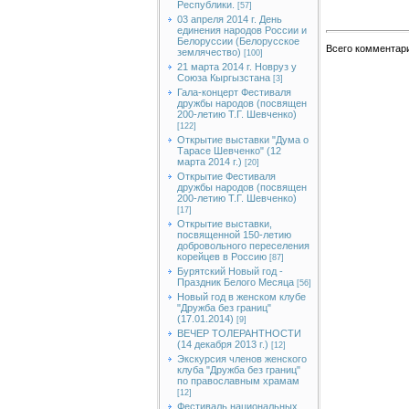
Республики.
[57]
03 апреля 2014 г. День
единения народов России и
Белоруссии (Белорусское
Всего комментар
землячество)
[100]
21 марта 2014 г. Новруз у
Союза Кыргызстана
[3]
Гала-концерт Фестиваля
дружбы народов (посвящен
200-летию Т.Г. Шевченко)
[122]
Открытие выставки "Дума о
Тарасе Шевченко" (12
марта 2014 г.)
[20]
Открытие Фестиваля
дружбы народов (посвящен
200-летию Т.Г. Шевченко)
[17]
Открытие выставки,
посвященной 150-летию
добровольного переселения
корейцев в Россию
[87]
Бурятский Новый год -
Праздник Белого Месяца
[56]
Новый год в женском клубе
"Дружба без границ"
(17.01.2014)
[9]
ВЕЧЕР ТОЛЕРАНТНОСТИ
(14 декабря 2013 г.)
[12]
Экскурсия членов женского
клуба "Дружба без границ"
по православным храмам
[12]
Фестиваль национальных