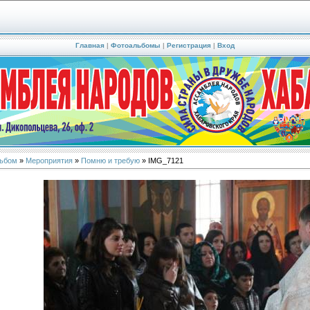
Главная
|
Фотоальбомы
|
Регистрация
|
Вход
ьбом
»
Мероприятия
»
Помню и требую
» IMG_7121