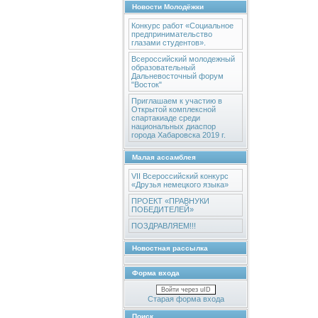
Новости Молодёжки
Конкурс работ «Социальное
предпринимательство
глазами студентов».
Всероссийский молодежный
образовательный
Дальневосточный форум
"Восток"
Приглашаем к участию в
Открытой комплексной
спартакиаде среди
национальных диаспор
города Хабаровска 2019 г.
Малая ассамблея
VII Всероссийский конкурс
«Друзья немецкого языка»
ПРОЕКТ «ПРАВНУКИ
ПОБЕДИТЕЛЕЙ»
ПОЗДРАВЛЯЕМ!!!
Новостная рассылка
Форма входа
Войти через uID
Старая форма входа
Поиск