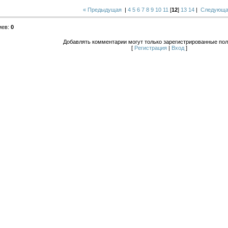
« Предыдущая
|
4
5
6
7
8
9
10
11
[
12
]
13
14
|
Следующа
иев
:
0
Добавлять комментарии могут только зарегистрированные пол
[
Регистрация
|
Вход
]