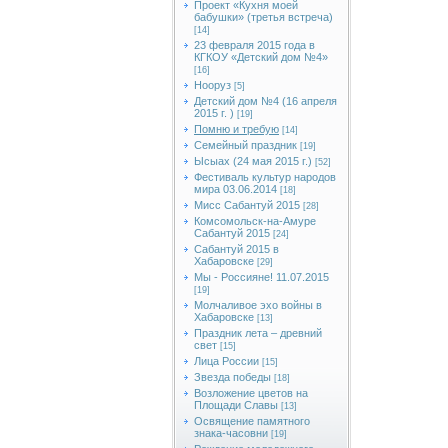
Проект «Кухня моей
бабушки» (третья встреча)
[14]
23 февраля 2015 года в
КГКОУ «Детский дом №4»
[16]
Нооруз
[5]
Детский дом №4 (16 апреля
2015 г. )
[19]
Помню и требую
[14]
Семейный праздник
[19]
Ысыах (24 мая 2015 г.)
[52]
Фестиваль культур народов
мира 03.06.2014
[18]
Мисс Сабантуй 2015
[28]
Комсомольск-на-Амуре
Сабантуй 2015
[24]
Сабантуй 2015 в
Хабаровске
[29]
Мы - Россияне! 11.07.2015
[19]
Молчаливое эхо войны в
Хабаровске
[13]
Праздник лета – древний
свет
[15]
Лица России
[15]
Звезда победы
[18]
Возложение цветов на
Площади Славы
[13]
Освящение памятного
знака-часовни
[19]