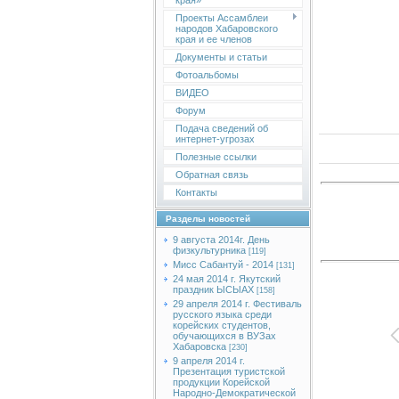
края»
Проекты Ассамблеи
народов Хабаровского
края и ее членов
Документы и статьи
Фотоальбомы
ВИДЕО
Форум
Подача сведений об
интернет-угрозах
Полезные ссылки
Обратная связь
Контакты
Разделы новостей
9 августа 2014г. День
физкультурника
[119]
Мисс Сабантуй - 2014
[131]
24 мая 2014 г. Якутский
праздник ЫСЫАХ
[158]
29 апреля 2014 г. Фестиваль
русского языка среди
корейских студентов,
обучающихся в ВУЗах
Хабаровска
[230]
9 апреля 2014 г.
Презентация туристской
продукции Корейской
Народно-Демократической