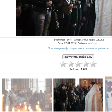
Просмотров
: 567 |
Размеры
: 640x427px/108.2Kb
Дата
: 27.04.2015 |
Добавил
:
newUser1
Просмотреть фотографию в реальном размере
Рейтинг
:
0.0
/
0