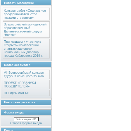
Новости Молодёжки
Конкурс работ «Социальное
предпринимательство
глазами студентов».
Всероссийский молодежный
образовательный
Дальневосточный форум
"Восток"
Приглашаем к участию в
Открытой комплексной
спартакиаде среди
национальных диаспор
города Хабаровска 2019 г.
Малая ассамблея
VII Всероссийский конкурс
«Друзья немецкого языка»
ПРОЕКТ «ПРАВНУКИ
ПОБЕДИТЕЛЕЙ»
ПОЗДРАВЛЯЕМ!!!
Новостная рассылка
Форма входа
Войти через uID
Старая форма входа
Поиск