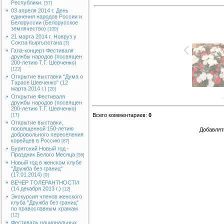
Республики.
[57]
03 апреля 2014 г. День
единения народов России и
Белоруссии (Белорусское
землячество)
[100]
21 марта 2014 г. Новруз у
Союза Кыргызстана
[3]
Гала-концерт Фестиваля
дружбы народов (посвящен
200-летию Т.Г. Шевченко)
[122]
Открытие выставки "Дума о
Тарасе Шевченко" (12
марта 2014 г.)
[20]
Открытие Фестиваля
дружбы народов (посвящен
200-летию Т.Г. Шевченко)
Всего комментариев
:
0
[17]
Открытие выставки,
посвященной 150-летию
Добавлят
добровольного переселения
корейцев в Россию
[87]
Бурятский Новый год -
Праздник Белого Месяца
[56]
Новый год в женском клубе
"Дружба без границ"
(17.01.2014)
[9]
ВЕЧЕР ТОЛЕРАНТНОСТИ
(14 декабря 2013 г.)
[12]
Экскурсия членов женского
клуба "Дружба без границ"
по православным храмам
[12]
Фестиваль национальных