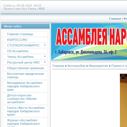
Суббота, 08.08.2026, 08:53
Приветствую Вас
Гость
|
RSS
Главная
|
Ф
Меню сайта
Главная страница
#ЗАРОССИЮ
СТОПКОРОНАВИРУС
Об Ассамблее
Члены Ассамблеи
Ресурсный центр НКО
Главная
»
Фотоальбом
»
Мероприятия
»
Помню и т
Общественная приемная
Бесплатная юридическая
помощь
Молодёжная Ассамблея
народов Хабаровского
края
Детско-взрослое
сообщество «Малая
ассамблея»
Газета «Вести Ассамблеи
народов Хабаровского
края»
Журнал «Ассамблея
народов Хабаровского