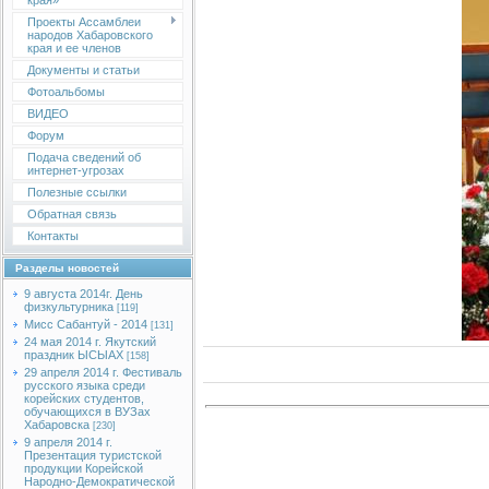
края»
Проекты Ассамблеи
народов Хабаровского
края и ее членов
Документы и статьи
Фотоальбомы
ВИДЕО
Форум
Подача сведений об
интернет-угрозах
Полезные ссылки
Обратная связь
Контакты
Разделы новостей
9 августа 2014г. День
физкультурника
[119]
Мисс Сабантуй - 2014
[131]
24 мая 2014 г. Якутский
праздник ЫСЫАХ
[158]
29 апреля 2014 г. Фестиваль
русского языка среди
корейских студентов,
обучающихся в ВУЗах
Хабаровска
[230]
9 апреля 2014 г.
Презентация туристской
продукции Корейской
Народно-Демократической