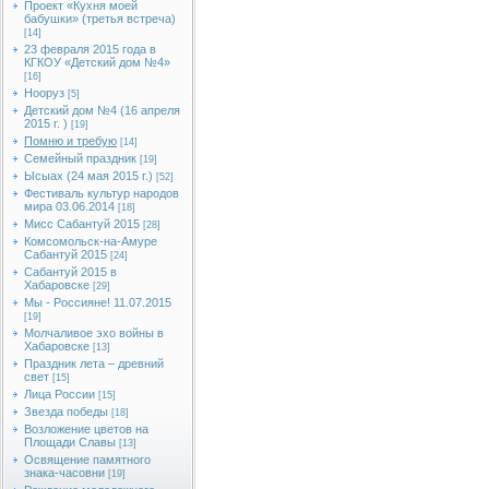
Проект «Кухня моей
бабушки» (третья встреча)
[14]
23 февраля 2015 года в
КГКОУ «Детский дом №4»
[16]
Нооруз
[5]
Детский дом №4 (16 апреля
2015 г. )
[19]
Помню и требую
[14]
Семейный праздник
[19]
Ысыах (24 мая 2015 г.)
[52]
Фестиваль культур народов
мира 03.06.2014
[18]
Мисс Сабантуй 2015
[28]
Комсомольск-на-Амуре
Сабантуй 2015
[24]
Сабантуй 2015 в
Хабаровске
[29]
Мы - Россияне! 11.07.2015
[19]
Молчаливое эхо войны в
Хабаровске
[13]
Праздник лета – древний
свет
[15]
Лица России
[15]
Звезда победы
[18]
Возложение цветов на
Площади Славы
[13]
Освящение памятного
знака-часовни
[19]