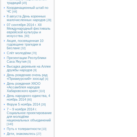
традиций
[45]
Координационный штаб по
ЧС
[44]
8 августа День коренных
малочисленных народов
[28]
07 сентября 2014 г. XII
Международный фестиваль
еврейской культуры и
искусства.
[60]
Акция, посвященная 10
годовщине трагедии в
Беслане
[32]
Слёт молодёжи
[70]
Презентации Республики
Саха Якутия
[5]
Высадка деревьев на Аллее
дружбы народов
[9]
День рождению очень рад
«Приамурский» зоосад!
[4]
День рождения ХКОО
«Ассамблея народов
Хабаровского края»
[110]
День народного единства, 4
ноябрь 2014
[80]
Форум 5 ноябрь 2014
[26]
7 – 9 ноября 2014 г.
Социальное проектирование
для молодёжи
национальных объединений
[140]
Путь к толерантности
[10]
Дети, знакомьтесь
[27]