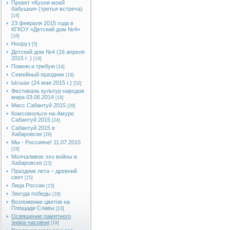
Проект «Кухня моей
бабушки» (третья встреча)
[14]
23 февраля 2015 года в
КГКОУ «Детский дом №4»
[16]
Нооруз
[5]
Детский дом №4 (16 апреля
2015 г. )
[19]
Помню и требую
[14]
Семейный праздник
[19]
Ысыах (24 мая 2015 г.)
[52]
Фестиваль культур народов
мира 03.06.2014
[18]
Мисс Сабантуй 2015
[28]
Комсомольск-на-Амуре
Сабантуй 2015
[24]
Сабантуй 2015 в
Хабаровске
[29]
Мы - Россияне! 11.07.2015
[19]
Молчаливое эхо войны в
Хабаровске
[13]
Праздник лета – древний
свет
[15]
Лица России
[15]
Звезда победы
[18]
Возложение цветов на
Площади Славы
[13]
Освящение памятного
знака-часовни
[19]