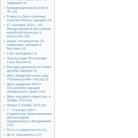
традиций
[45]
Координационный штаб по
ЧС
[44]
8 августа День коренных
малочисленных народов
[28]
07 сентября 2014 г. XII
Международный фестиваль
еврейской культуры и
искусства.
[60]
Акция, посвященная 10
годовщине трагедии в
Беслане
[32]
Слёт молодёжи
[70]
Презентации Республики
Саха Якутия
[5]
Высадка деревьев на Аллее
дружбы народов
[9]
День рождению очень рад
«Приамурский» зоосад!
[4]
День рождения ХКОО
«Ассамблея народов
Хабаровского края»
[110]
День народного единства, 4
ноябрь 2014
[80]
Форум 5 ноябрь 2014
[26]
7 – 9 ноября 2014 г.
Социальное проектирование
для молодёжи
национальных объединений
[140]
Путь к толерантности
[10]
Дети, знакомьтесь
[27]