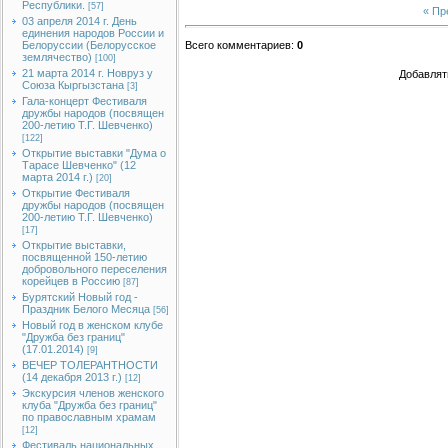
Республики.
[57]
« П
03 апреля 2014 г. День
единения народов России и
Белоруссии (Белорусское
Всего комментариев
:
0
землячество)
[100]
21 марта 2014 г. Новруз у
Добавлят
Союза Кыргызстана
[3]
Гала-концерт Фестиваля
дружбы народов (посвящен
200-летию Т.Г. Шевченко)
[122]
Открытие выставки "Дума о
Тарасе Шевченко" (12
марта 2014 г.)
[20]
Открытие Фестиваля
дружбы народов (посвящен
200-летию Т.Г. Шевченко)
[17]
Открытие выставки,
посвященной 150-летию
добровольного переселения
корейцев в Россию
[87]
Бурятский Новый год -
Праздник Белого Месяца
[56]
Новый год в женском клубе
"Дружба без границ"
(17.01.2014)
[9]
ВЕЧЕР ТОЛЕРАНТНОСТИ
(14 декабря 2013 г.)
[12]
Экскурсия членов женского
клуба "Дружба без границ"
по православным храмам
[12]
Фестиваль национальных