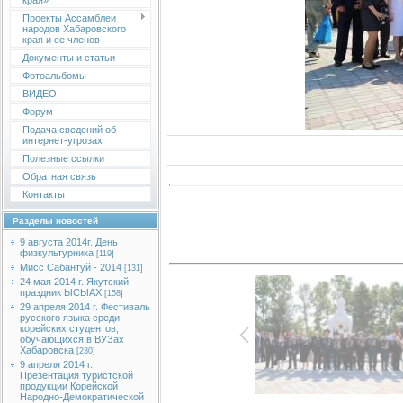
края»
Проекты Ассамблеи
народов Хабаровского
края и ее членов
Документы и статьи
Фотоальбомы
ВИДЕО
Форум
Подача сведений об
интернет-угрозах
Полезные ссылки
Обратная связь
Контакты
Разделы новостей
9 августа 2014г. День
физкультурника
[119]
Мисс Сабантуй - 2014
[131]
24 мая 2014 г. Якутский
праздник ЫСЫАХ
[158]
29 апреля 2014 г. Фестиваль
русского языка среди
корейских студентов,
обучающихся в ВУЗах
Хабаровска
[230]
9 апреля 2014 г.
Презентация туристской
продукции Корейской
Народно-Демократической