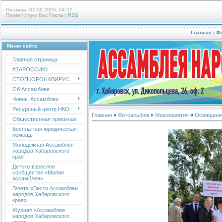
Пятница, 07.08.2026, 04:27
Приветствую Вас
Гость
|
RSS
Главная
|
Ф
Меню сайта
Главная страница
#ЗАРОССИЮ
СТОПКОРОНАВИРУС
Об Ассамблее
Члены Ассамблеи
Ресурсный центр НКО
Главная
»
Фотоальбом
»
Мероприятия
»
Освящение
Общественная приемная
Бесплатная юридическая
помощь
Молодёжная Ассамблея
народов Хабаровского
края
Детско-взрослое
сообщество «Малая
ассамблея»
Газета «Вести Ассамблеи
народов Хабаровского
края»
Журнал «Ассамблея
народов Хабаровского