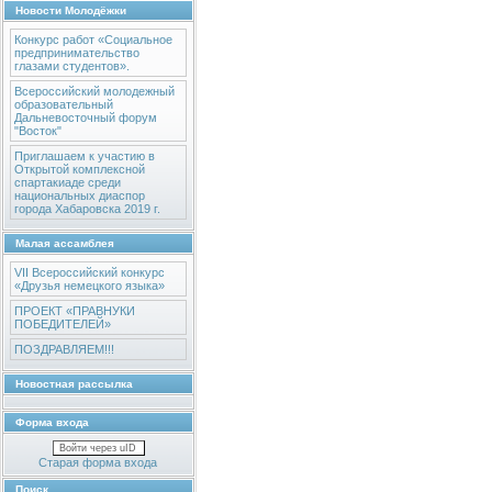
Новости Молодёжки
Конкурс работ «Социальное
предпринимательство
глазами студентов».
Всероссийский молодежный
образовательный
Дальневосточный форум
"Восток"
Приглашаем к участию в
Открытой комплексной
спартакиаде среди
национальных диаспор
города Хабаровска 2019 г.
Малая ассамблея
VII Всероссийский конкурс
«Друзья немецкого языка»
ПРОЕКТ «ПРАВНУКИ
ПОБЕДИТЕЛЕЙ»
ПОЗДРАВЛЯЕМ!!!
Новостная рассылка
Форма входа
Войти через uID
Старая форма входа
Поиск