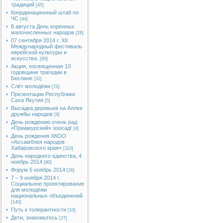
традиций
[45]
Координационный штаб по
ЧС
[44]
8 августа День коренных
малочисленных народов
[28]
07 сентября 2014 г. XII
Международный фестиваль
еврейской культуры и
искусства.
[60]
Акция, посвященная 10
годовщине трагедии в
Беслане
[32]
Слёт молодёжи
[70]
Презентации Республики
Саха Якутия
[5]
Высадка деревьев на Аллее
дружбы народов
[9]
День рождению очень рад
«Приамурский» зоосад!
[4]
День рождения ХКОО
«Ассамблея народов
Хабаровского края»
[110]
День народного единства, 4
ноябрь 2014
[80]
Форум 5 ноябрь 2014
[26]
7 – 9 ноября 2014 г.
Социальное проектирование
для молодёжи
национальных объединений
[140]
Путь к толерантности
[10]
Дети, знакомьтесь
[27]