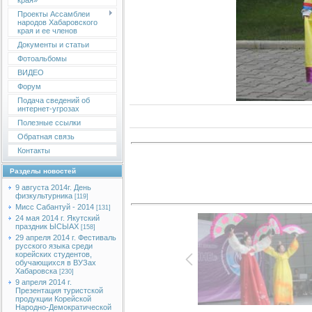
края»
Проекты Ассамблеи
народов Хабаровского
края и ее членов
Документы и статьи
Фотоальбомы
ВИДЕО
Форум
Подача сведений об
интернет-угрозах
Полезные ссылки
Обратная связь
Контакты
Разделы новостей
9 августа 2014г. День
физкультурника
[119]
Мисс Сабантуй - 2014
[131]
24 мая 2014 г. Якутский
праздник ЫСЫАХ
[158]
29 апреля 2014 г. Фестиваль
русского языка среди
корейских студентов,
обучающихся в ВУЗах
Хабаровска
[230]
9 апреля 2014 г.
Презентация туристской
продукции Корейской
Народно-Демократической