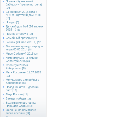
Проект «Кухня моей
бабушки» (третья встреча)
[14]
23 февраля 2015 года в
КГКОУ «Детский дом №4»
[16]
Нооруз
[5]
Детский дом №4 (16 апреля
2015 г. )
[19]
Помню и требую
[14]
Семейный праздник
[19]
Ысыах (24 мая 2015 г.)
[52]
Фестиваль культур народов
мира 03.06.2014
[18]
Мисс Сабантуй 2015
[28]
Комсомольск-на-Амуре
Сабантуй 2015
[24]
Сабантуй 2015 в
Хабаровске
[29]
Мы - Россияне! 11.07.2015
[19]
Молчаливое эхо войны в
Хабаровске
[13]
Праздник лета – древний
свет
[15]
Лица России
[15]
Звезда победы
[18]
Возложение цветов на
Площади Славы
[13]
Освящение памятного
знака-часовни
[19]