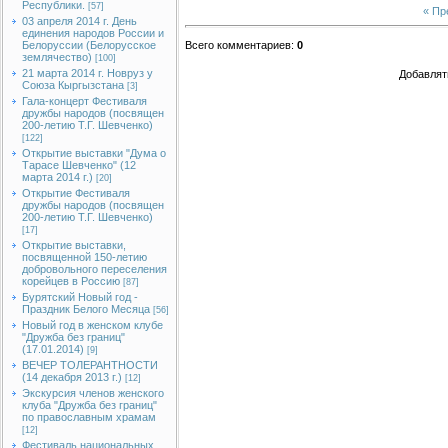
Республики.
[57]
« П
03 апреля 2014 г. День
единения народов России и
Белоруссии (Белорусское
Всего комментариев
:
0
землячество)
[100]
21 марта 2014 г. Новруз у
Добавлят
Союза Кыргызстана
[3]
Гала-концерт Фестиваля
дружбы народов (посвящен
200-летию Т.Г. Шевченко)
[122]
Открытие выставки "Дума о
Тарасе Шевченко" (12
марта 2014 г.)
[20]
Открытие Фестиваля
дружбы народов (посвящен
200-летию Т.Г. Шевченко)
[17]
Открытие выставки,
посвященной 150-летию
добровольного переселения
корейцев в Россию
[87]
Бурятский Новый год -
Праздник Белого Месяца
[56]
Новый год в женском клубе
"Дружба без границ"
(17.01.2014)
[9]
ВЕЧЕР ТОЛЕРАНТНОСТИ
(14 декабря 2013 г.)
[12]
Экскурсия членов женского
клуба "Дружба без границ"
по православным храмам
[12]
Фестиваль национальных