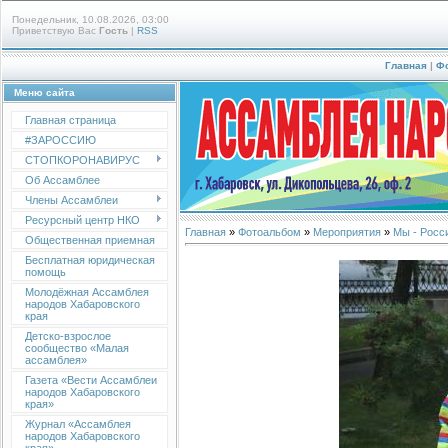
Понедельник, 10.08.2026, 03:00
Приветствую Вас
Гость
|
RSS
Главная
|
Ф
Меню сайта
Главная страница
#ЗАРОССИЮ
СТОПКОРОНАВИРУС
Об Ассамблее
Члены Ассамблеи
Ресурсный центр НКО
Главная
»
Фотоальбом
»
Мероприятия
»
Мы - Росси
Общественная приемная
Бесплатная юридическая
помощь
Молодёжная Ассамблея
народов Хабаровского
края
Детско-взрослое
сообщество «Малая
ассамблея»
Газета «Вести Ассамблеи
народов Хабаровского
края»
Журнал «Ассамблея
народов Хабаровского