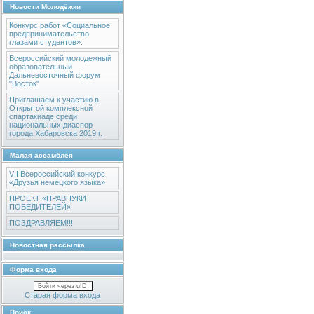
Новости Молодёжки
Конкурс работ «Социальное
предпринимательство
глазами студентов».
Всероссийский молодежный
образовательный
Дальневосточный форум
"Восток"
Приглашаем к участию в
Открытой комплексной
спартакиаде среди
национальных диаспор
города Хабаровска 2019 г.
Малая ассамблея
VII Всероссийский конкурс
«Друзья немецкого языка»
ПРОЕКТ «ПРАВНУКИ
ПОБЕДИТЕЛЕЙ»
ПОЗДРАВЛЯЕМ!!!
Новостная рассылка
Форма входа
Войти через uID
Старая форма входа
Поиск