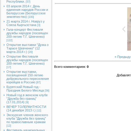
Республики.
[57]
03 апреля 2014 г. День
единения народов России и
Белоруссии (Белорусское
землячество)
[100]
21 марта 2014 г. Новруз у
Союза Кыргызстана
[3]
Гала-концерт Фестиваля
дружбы народов (посвящен
200-летию Т.Г. Шевченко)
[122]
Открытие выставки "Дума о
Тарасе Шевченко" (12
марта 2014 г.)
[20]
Открытие Фестиваля
« Предыд
дружбы народов (посвящен
200-летию Т.Г. Шевченко)
Всего комментариев
:
0
[17]
Открытие выставки,
посвященной 150-летию
Добавлят
добровольного переселения
корейцев в Россию
[87]
Бурятский Новый год -
Праздник Белого Месяца
[56]
Новый год в женском клубе
"Дружба без границ"
(17.01.2014)
[9]
ВЕЧЕР ТОЛЕРАНТНОСТИ
(14 декабря 2013 г.)
[12]
Экскурсия членов женского
клуба "Дружба без границ"
по православным храмам
[12]
Фестиваль национальных