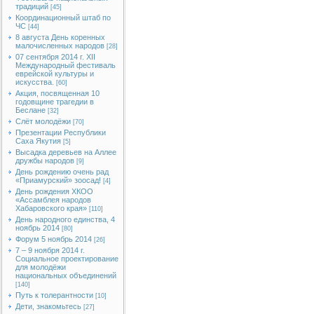
традиций
[45]
Координационный штаб по
ЧС
[44]
8 августа День коренных
малочисленных народов
[28]
07 сентября 2014 г. XII
Международный фестиваль
еврейской культуры и
искусства.
[60]
Акция, посвященная 10
годовщине трагедии в
Беслане
[32]
Слёт молодёжи
[70]
Презентации Республики
Саха Якутия
[5]
Высадка деревьев на Аллее
дружбы народов
[9]
День рождению очень рад
«Приамурский» зоосад!
[4]
День рождения ХКОО
«Ассамблея народов
Хабаровского края»
[110]
День народного единства, 4
ноябрь 2014
[80]
Форум 5 ноябрь 2014
[26]
7 – 9 ноября 2014 г.
Социальное проектирование
для молодёжи
национальных объединений
[140]
Путь к толерантности
[10]
Дети, знакомьтесь
[27]