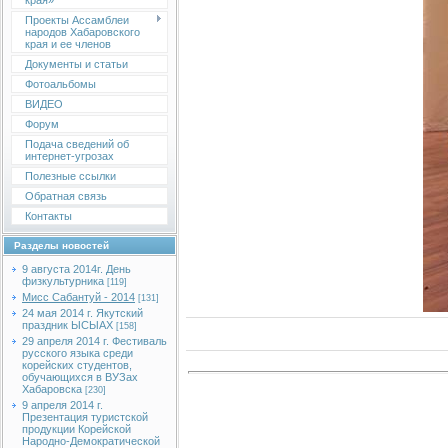
края»
Проекты Ассамблеи
народов Хабаровского
края и ее членов
Документы и статьи
Фотоальбомы
ВИДЕО
Форум
Подача сведений об
интернет-угрозах
Полезные ссылки
Обратная связь
Контакты
Разделы новостей
9 августа 2014г. День
физкультурника
[119]
Мисс Сабантуй - 2014
[131]
24 мая 2014 г. Якутский
праздник ЫСЫАХ
[158]
29 апреля 2014 г. Фестиваль
русского языка среди
корейских студентов,
обучающихся в ВУЗах
Хабаровска
[230]
9 апреля 2014 г.
Презентация туристской
продукции Корейской
Народно-Демократической