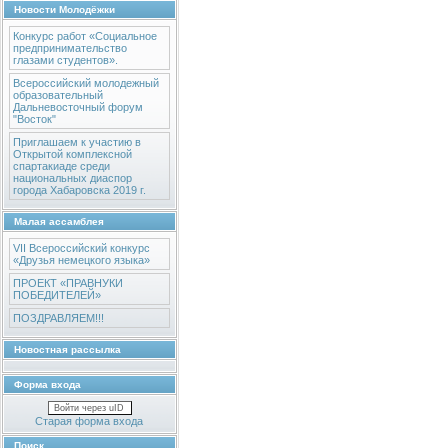
Новости Молодёжки
Конкурс работ «Социальное
предпринимательство
глазами студентов».
Всероссийский молодежный
образовательный
Дальневосточный форум
"Восток"
Приглашаем к участию в
Открытой комплексной
спартакиаде среди
национальных диаспор
города Хабаровска 2019 г.
Малая ассамблея
VII Всероссийский конкурс
«Друзья немецкого языка»
ПРОЕКТ «ПРАВНУКИ
ПОБЕДИТЕЛЕЙ»
ПОЗДРАВЛЯЕМ!!!
Новостная рассылка
Форма входа
Войти через uID
Старая форма входа
Поиск