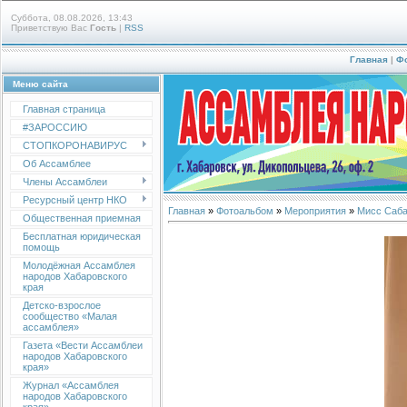
Суббота, 08.08.2026, 13:43
Приветствую Вас
Гость
|
RSS
Главная
|
Ф
Меню сайта
Главная страница
#ЗАРОССИЮ
СТОПКОРОНАВИРУС
Об Ассамблее
Члены Ассамблеи
Ресурсный центр НКО
Главная
»
Фотоальбом
»
Мероприятия
»
Мисс Саба
Общественная приемная
Бесплатная юридическая
помощь
Молодёжная Ассамблея
народов Хабаровского
края
Детско-взрослое
сообщество «Малая
ассамблея»
Газета «Вести Ассамблеи
народов Хабаровского
края»
Журнал «Ассамблея
народов Хабаровского