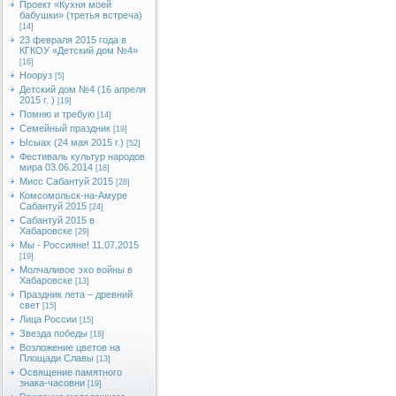
Проект «Кухня моей
бабушки» (третья встреча)
[14]
23 февраля 2015 года в
КГКОУ «Детский дом №4»
[16]
Нооруз
[5]
Детский дом №4 (16 апреля
2015 г. )
[19]
Помню и требую
[14]
Семейный праздник
[19]
Ысыах (24 мая 2015 г.)
[52]
Фестиваль культур народов
мира 03.06.2014
[18]
Мисс Сабантуй 2015
[28]
Комсомольск-на-Амуре
Сабантуй 2015
[24]
Сабантуй 2015 в
Хабаровске
[29]
Мы - Россияне! 11.07.2015
[19]
Молчаливое эхо войны в
Хабаровске
[13]
Праздник лета – древний
свет
[15]
Лица России
[15]
Звезда победы
[18]
Возложение цветов на
Площади Славы
[13]
Освящение памятного
знака-часовни
[19]